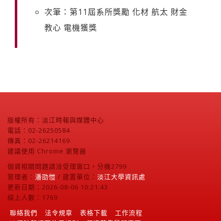
次筆：第11屆系所獎勵 化材 航太 財金
教心 電機獲獎
版權所有：淡江時報與媒體中心
電話：02-26250584
傳真：02-26214169
建議使用 Chrome 瀏覽器
個資相關問題請洽受理窗口，分機2799
管理者：
潘劭愷
/ 建置單位：
淡江大學資訊處
更新日期：2026-08-06 10:21:43
線上人數：1769
聯絡我們
法令規章
表格下載
工作流程