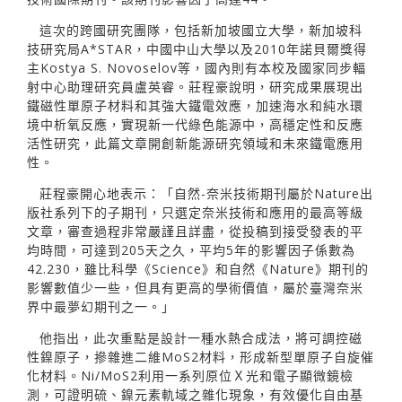
這次的跨國研究團隊，包括新加坡國立大學，新加坡科
技研究局A*STAR，中國中山大學以及2010年諾貝爾獎得
主Kostya S. Novoselov等，國內則有本校及國家同步輻
射中心助理研究員盧英睿。莊程豪說明，研究成果展現出
鐵磁性單原子材料和其強大鐵電效應，加速海水和純水環
境中析氧反應，實現新一代綠色能源中，高穩定性和反應
活性研究，此篇文章開創新能源研究領域和未來鐵電應用
性。
莊程豪開心地表示：「自然-奈米技術期刊屬於Nature出
版社系列下的子期刊，只選定奈米技術和應用的最高等級
文章，審查過程非常嚴謹且詳盡，從投稿到接受發表的平
均時間，可達到205天之久，平均5年的影響因子係數為
42.230，雖比科學《Science》和自然《Nature》期刊的
影響數值少一些，但具有更高的學術價值，屬於臺灣奈米
界中最夢幻期刊之一。」
他指出，此次重點是設計一種水熱合成法，將可調控磁
性鎳原子，摻雜進二維MoS2材料，形成新型單原子自旋催
化材料。Ni/MoS2利用一系列原位Ｘ光和電子顯微鏡檢
測，可證明硫、鎳元素軌域之雜化現象，有效優化自由基