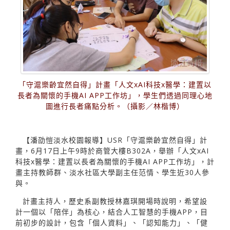
「守滬樂齡宜然自得」計畫「人文xAI科技x醫學：建置以
長者為關懷的手機AI APP工作坊」，學生們透過同理心地
圖進行長者痛點分析。（攝影／林楷博）
【潘劭愷淡水校園報導】USR「守滬樂齡宜然自得」計
畫，6月17日上午9時於商管大樓B302A，舉辦「人文xAI
科技x醫學：建置以長者為關懷的手機AI APP工作坊」，計
畫主持教師群、淡水社區大學副主任范情、學生近30人參
與。
計畫主持人，歷史系副教授林嘉琪開場時說明，希望設
計一個以「陪伴」為核心，結合人工智慧的手機APP，目
前初步的設計，包含「個人資料」、「認知能力」、「健