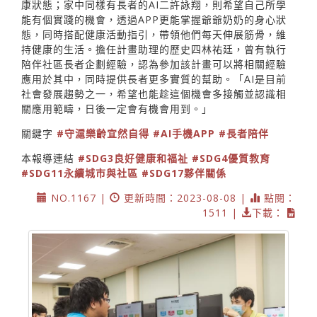
康狀態；家中同樣有長者的AI二許詠翔，則希望自己所學
能有個實踐的機會，透過APP更能掌握爺爺奶奶的身心狀
態，同時搭配健康活動指引，帶領他們每天伸展筋骨，維
持健康的生活。擔任計畫助理的歷史四林祐廷，曾有執行
陪伴社區長者企劃經驗，認為參加該計畫可以將相關經驗
應用於其中，同時提供長者更多實質的幫助。「AI是目前
社會發展趨勢之一，希望也能趁這個機會多接觸並認識相
關應用範疇，日後一定會有機會用到。」
關鍵字
#守滬樂齡宜然自得
#AI手機APP
#長者陪伴
本報導連結
#SDG3良好健康和福祉
#SDG4優質教育
#SDG11永續城市與社區
#SDG17夥伴關係
NO.1167 |
更新時間：2023-08-08 |
點閱：
1511 |
下載：