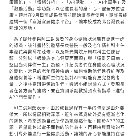
康體能」、「情緒分析」、「AR活動」、「AI小幫手」及
「激勵活動」等功能，以促進長者的身、心、靈全方位健
康。預計在9月舉辦成果發表並開始讓長者使用，期許最終
建構一個「宜滬宜居健康平台」，讓本校成為北台灣長者
照護的基地。
為了提升參與師生對長者的身心健康狀況能有更進一步
的認識，該計畫特別邀請長庚醫院一般及老年精神科主任
李淑花與醫師花茂修，以及新光醫院牙周病科主任陳智
龍，分別以「銀髮族身心健康面面觀」與「遠離牙周病：
堅固齒列伴你一生」為題，介紹長者們在身體及心理狀況
的變化、常見的老年精神疾病、如何協助他們進行維護及
身體保養等，增進師生們在設計APP時能有更完善的考
量；之後林嘉琪帶領師生們，透過小組討論方式，發現長
者在各方面的痛點，並在資圖系副教授張玄菩指導下進行
APP開發實作。
AI二洪翊婕表示，由於成長過程有一半的時間是由外婆
帶大，所以情感相對深厚，近年來驚覺於外婆有逐漸老化
的跡象，希望透過自己所學為她做點什麼。關於APP的主
題，希望能夠以電子寵物的陪伴為主，再藉由與寵物的互
動引導外婆進行一些健康活動，讓她的身心都能維持在健