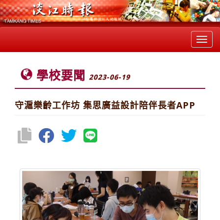
Toggl
navig
學校要聞
2023-06-19
守滬樂齡工作坊 集思廣益設計陪伴長者APP