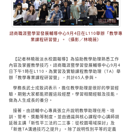
諮商職涯暨學習發展輔導中心9月4日在L110舉辦「教學專
業課程研習營」。（攝影／林曉薇）
【記者林曉薇淡水校園報導】為協助教學助理熟悉工作
內容及掌握教學技巧，諮商職涯暨學習發展輔導中心9月4
日下午1時在L110，為實習及實驗課程教學助理（TA）舉
辦「教學專業課程研習營」，共計65人參與。
學務長武士戎致詞表示，擔任教學助理是很好的學習經
驗，期勉大家都能把握這段經歷，學習相關經驗及技能，
做為人生成長的養分。
接著，由諮輔中心專員張立卉說明教學助理任用、培
訓、管考、獎勵等制度。並由通識與核心課程中心講師胡
延薇主講「新性平三法的二三事：從校園場域探討」及
「新進TA溝通技巧之提升」。除了說明性別平等的定義