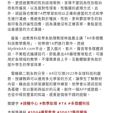
外，更透過實際的性別歧視案例，宣導不要因為性別取向
而有所偏見，以及面對性侵害、性騷擾的處理方式。此
外，胡延薇也教導TA們學習如何以正確和適當的方式和學
生進行溝通，應避免對於種族、性別、患有鬱症學生的刻
板印象及評論性回應，因為溝通沒有正確答案，重點是找
出最適當的方式溝通。
最後，由教育科技學系助理教授林逸農主講「AR多媒體
科技教學應用」，他帶領TA們進行實作，透過
MyWebAR.com平台，置入圖片、影片、聲音等多媒體資
訊，不需程式編譯技巧，即能產出AR擴增實境程式，可運
用於各領域的教學，不僅簡單易上手，互動體驗更有助於
提升學生的學習效果。
電機碩二劉永鈞分享，AR已引領2023年全球科技的趨
勢，授課教師可以運用多元學習的方式，讓學生了解教材
內容，藉由這次研習課程的實作練習，他學會以資訊技術
為基礎，佐以藝術與設計的元素，創作一個APP或遊戲，
也從中得到豐富的知識，感覺是個很不錯的經驗。
關鍵字
#諮輔中心
#教學助理
#TA
#多媒體科技
本報導連結
#SDG4優質教育
#SDG17夥伴關係