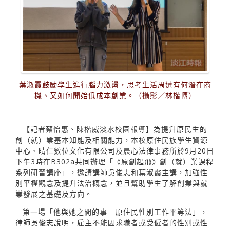
葉淑霞鼓勵學生進行腦力激盪，思考生活周遭有何潛在商
機、又如何開始低成本創業。（攝影／林楷博）
【記者蔡怡惠、陳楷威淡水校園報導】為提升原民生的
創（就）業基本知能及相關能力，本校原住民族學生資源
中心、晴仁數位文化有限公司及晨心法律事務所於9月20日
下午3時在B302a共同辦理「《原創起飛》創（就）業課程
系列研習講座」，邀請講師吳俊志和葉淑霞主講，加強性
別平權觀念及提升法治概念，並且幫助學生了解創業與就
業發展之基礎及方向。
第一場「他與她之間的事—原住民性別工作平等法」，
律師吳俊志說明，雇主不能因求職者或受僱者的性別或性