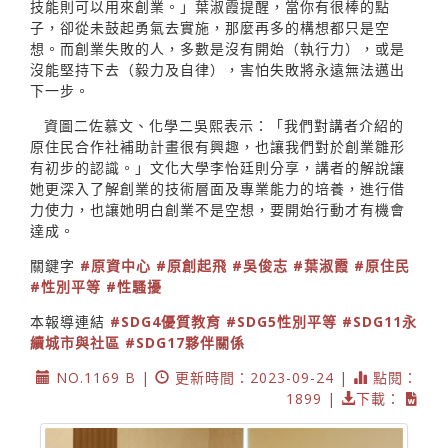
技能則可以用來創業。」葉淑霞提醒，當你有很棒的點
子，卻從未鼓起勇氣去實施，那麼再多的構想都只是空
想。而創業失敗的人，多數是沒有開始（執行力），或是
沒能堅持下去（毅力及自律），害怕失敗將永遠無法邁出
下一步。
資圖二佐慕文、化學二吳熙表示：「我們對講者介紹的
原住民合作社補助計畫很有興趣，也讓我們對於創業雛形
有初步的認識。」文化大學李怡廷則分享，講者的解說讓
她更深入了解創業的技術層面及專業能力的培養，進行借
力使力，也讓她明白創業不是空想，要開始行動才有機會
達成。
關鍵字
#原資中心
#原創起飛
#吳俊志
#葉淑霞
#原住民
#性別平等
#性騷擾
本報導連結
#SDG4優質教育
#SDG5性別平等
#SDG11永
續城市與社區
#SDG17夥伴關係
NO.1169 B |
更新時間：2023-09-24 |
點閱：
1899 |
下載：