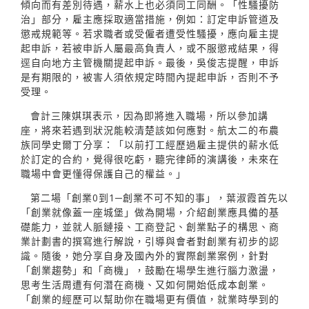
傾向而有差別待遇，薪水上也必須同工同酬。「性騷擾防
治」部分，雇主應採取適當措施，例如：訂定申訴管道及
懲戒規範等。若求職者或受僱者遭受性騷擾，應向雇主提
起申訴，若被申訴人屬最高負責人，或不服懲戒結果，得
逕自向地方主管機關提起申訴。最後，吳俊志提醒，申訴
是有期限的，被害人須依規定時間內提起申訴，否則不予
受理。
會計三陳娸琪表示，因為即將進入職場，所以參加講
座，將來若遇到狀況能較清楚該如何應對。航太二的布農
族同學史爾丁分享：「以前打工經歷過雇主提供的薪水低
於訂定的合約，覺得很吃虧，聽完律師的演講後，未來在
職場中會更懂得保護自己的權益。」
第二場「創業0到1─創業不可不知的事」，葉淑霞首先以
「創業就像蓋一座城堡」做為開場，介紹創業應具備的基
礎能力，並就人脈鏈接、工商登記、創業點子的構思、商
業計劃書的撰寫進行解說，引導與會者對創業有初步的認
識。隨後，她分享自身及國內外的實際創業案例，針對
「創業趨勢」和「商機」，鼓勵在場學生進行腦力激盪，
思考生活周遭有何潛在商機、又如何開始低成本創業。
「創業的經歷可以幫助你在職場更有價值，就業時學到的