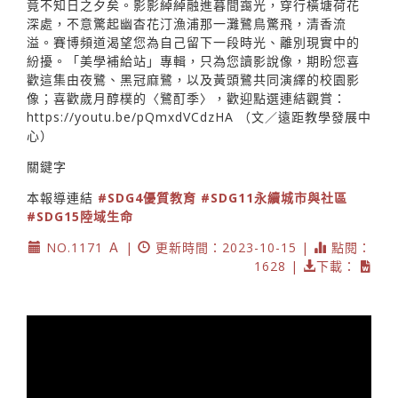
竟不知日之夕矣。影影綽綽融進暮間靄光，穿行橫塘荷花
深處，不意驚起幽杳花汀漁浦那一灘鷺鳥驚飛，清香流
溢。賽博頻道渴望您為自己留下一段時光、離別現實中的
紛擾。「美學補給站」專輯，只為您讀影說像，期盼您喜
歡這集由夜鷺、黑冠麻鷺，以及黃頭鷺共同演繹的校園影
像；喜歡歲月醇樸的〈鷺酊季〉，歡迎點選連結觀賞：
https://youtu.be/pQmxdVCdzHA
（文／遠距教學發展中
心）
關鍵字
本報導連結
#SDG4優質教育
#SDG11永續城市與社區
#SDG15陸域生命
NO.1171 Ａ |
更新時間：2023-10-15 |
點閱：
1628 |
下載：