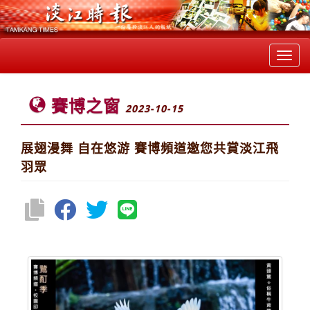
Toggl
navig
賽博之窗
2023-10-15
展翅漫舞 自在悠游 賽博頻道邀您共賞淡江飛
羽眾