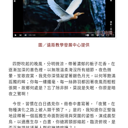
圖／遠距教學發展中心提供
四野吹起的晚風，分明微涼，帶著濃郁的梔子花香，在
逐漸加深的墨色裡，以無限溫柔淹沒所有細節。夜色微
暈，笙歌寂寞，我見你深情凝望著銀色月光，以何等飽滿
孤獨的眸；你每一縷纖毫、每一絲飾羽都因著夜風而輕輕
張開。故鄉何處是？忘了除非醉，莫說是失眠，你原是暗
夜之鷺啊！
今世，習慣在白日遇見你。冊卷中書寫著，「夜鷺，在
物種演化之路上被人類干預了。」是的，我知道你正堅強
地詮釋著一個孤獨生命面對困境與突圍的姿態，演成晨型
鳥，以適應生存。白晝，你總將頸部縮起，臨流俯視，是
否正無語抗議著人群的擁擠喧嚷？！