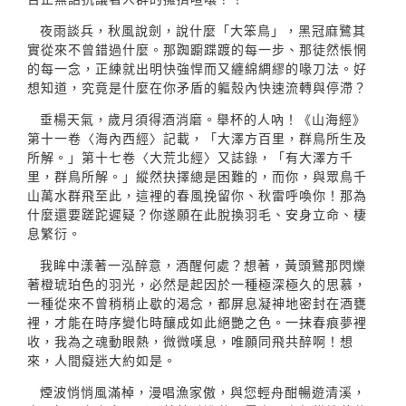
夜雨談兵，秋風說劍，說什麼「大笨鳥」，黑冠麻鷺其
實從來不曾錯過什麼。那踟躕蹀踱的每一步、那徒然悵惘
的每一念，正練就出明快強悍而又纏綿綢繆的喙刀法。好
想知道，究竟是什麼在你矛盾的軀殼內快速流轉與停滯？
垂楊天氣，歲月須得酒消磨。舉杯的人吶！《山海經》
第十一卷〈海內西經〉記載，「大澤方百里，群鳥所生及
所解。」第十七卷〈大荒北經〉又誌錄，「有大澤方千
里，群鳥所解。」縱然抉擇總是困難的，而你，與眾鳥千
山萬水群飛至此，這裡的春風挽留你、秋雷呼喚你！那為
什麼還要蹉跎遲疑？你遂願在此脫換羽毛、安身立命、棲
息繁衍。
我眸中漾著一泓醉意，酒醒何處？想著，黃頭鷺那閃爍
著橙琥珀色的羽光，必然是起因於一種極深極久的思慕，
一種從來不曾稍稍止歇的渴念，都屏息凝神地密封在酒甕
裡，才能在時序變化時釀成如此絕艷之色。一抹春痕夢裡
收，我為之魂動眼熱，微微嘆息，唯願同飛共醉啊！想
來，人間癡迷大約如是。
煙波悄悄風滿棹，漫唱漁家傲，與您輕舟酣暢遊清溪，