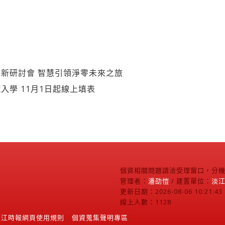
新研討會 智慧引領淨零未來之旅
入學 11月1日起線上填表
個資相關問題請洽受理窗口，分機2
管理者：
潘劭愷
/ 建置單位：
淡
更新日期：2026-08-06 10:21:43
線上人數：1128
淡江時報網頁使用規則
個資蒐集聲明專區