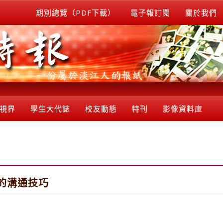
期別總覽（PDF下載）
電子報訂閱
關於我們
視界
學生大代誌
校友動態
特刊
影像資料庫
的溝通技巧