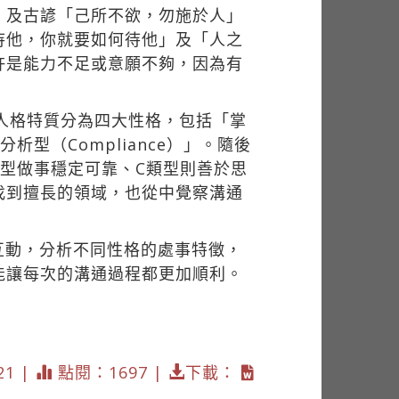
」及古諺「己所不欲，勿施於人」
待他，你就要如何待他」及「人之
許是能力不足或意願不夠，因為有
將人格特質分為四大性格，包括「掌
「分析型（Compliance）」。隨後
類型做事穩定可靠、C類型則善於思
找到擅長的領域，也從中覺察溝通
互動，分析不同性格的處事特徵，
能讓每次的溝通過程都更加順利。
21 |
點閱：1697 |
下載：