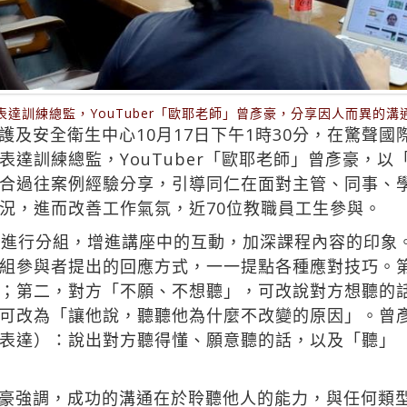
達訓練總監，YouTuber「歐耶老師」曾彥豪，分享因人而異的
護及安全衛生中心10月17日下午1時30分，在驚聲
表達訓練總監，YouTuber「歐耶老師」曾彥豪，
合過往案例經驗分享，引導同仁在面對主管、同事、
況，進而改善工作氣氛，近70位教職員工生參與。
人進行分組，增進講座中的互動，加深課程內容的印象
組參與者提出的回應方式，一一提點各種應對技巧。
；第二，對方「不願、不想聽」，可改說對方想聽的
可改為「讓他說，聽聽他為什麼不改變的原因」。曾
表達）：說出對方聽得懂、願意聽的話，以及「聽」
豪強調，成功的溝通在於聆聽他人的能力，與任何類