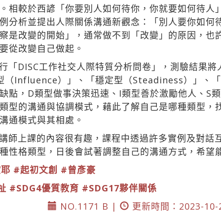
。相較於西諺「你要別人如何待你，你就要如何待人
例分析並提出人際關係溝通新觀念：「別人要你如何
察是改變的開始」，通常做不到「改變」的原因，也
要從改變自己做起。
行「DISC工作社交人際特質分析問卷」，測驗結果
（Influence）」、「穩定型（Steadiness）」、
缺點，D類型做事決策迅速、I類型善於激勵他人、S
類型的溝通與協調模式，藉此了解自己是哪種類型，
溝通模式與其相處。
講師上課的內容很有趣，課程中透過許多實例及對話
種性格類型，日後會試著調整自己的溝通方式，希望
歐耶
#起初文創
#曾彥豪
祉
#SDG4優質教育
#SDG17夥伴關係
NO.1171 B |
更新時間：2023-10-