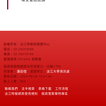
版權所有：淡江時報與媒體中心
電話：02-26250584
傳真：02-26214169
建議使用 Chrome 瀏覽器
個資相關問題請洽受理窗口，分機2799
管理者：
潘劭愷
/ 建置單位：
淡江大學資訊處
更新日期：2026-08-06 10:21:43
線上人數：804
聯絡我們
法令規章
表格下載
工作流程
淡江時報網頁使用規則
個資蒐集聲明專區