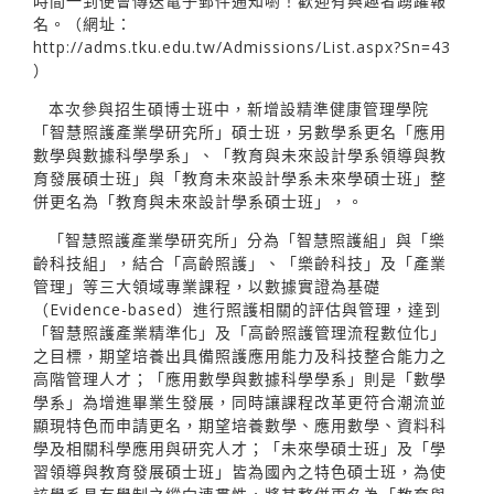
時間一到便會傳送電子郵件通知喲！歡迎有興趣者踴躍報
名。（網址：
http://adms.tku.edu.tw/Admissions/List.aspx?Sn=43
）
本次參與招生碩博士班中，新增設精準健康管理學院
「智慧照護產業學研究所」碩士班，另數學系更名「應用
數學與數據科學學系」、「教育與未來設計學系領導與教
育發展碩士班」與「教育未來設計學系未來學碩士班」整
併更名為「教育與未來設計學系碩士班」，。
「智慧照護產業學研究所」分為「智慧照護組」與「樂
齡科技組」，結合「高齡照護」、「樂齡科技」及「產業
管理」等三大領域專業課程，以數據實證為基礎
（Evidence-based）進行照護相關的評估與管理，達到
「智慧照護產業精準化」及「高齡照護管理流程數位化」
之目標，期望培養出具備照護應用能力及科技整合能力之
高階管理人才；「應用數學與數據科學學系」則是「數學
學系」為增進畢業生發展，同時讓課程改革更符合潮流並
顯現特色而申請更名，期望培養數學、應用數學、資料科
學及相關科學應用與研究人才；「未來學碩士班」及「學
習領導與教育發展碩士班」皆為國內之特色碩士班，為使