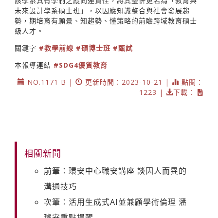
該學系具有學制之縱向連貫性，將其整併更名為「教育與
未來設計學系碩士班」，以因應知識整合與社會發展趨
勢，期培育有願景、知趨勢、懂策略的前瞻跨域教育碩士
級人才。
關鍵字
#教學前線
#碩博士班
#甄試
本報導連結
#SDG4優質教育
NO.1171 B |
更新時間：2023-10-21 |
點閱：
1223 |
下載：
相關新聞
前筆：環安中心職安講座 談因人而異的
溝通技巧
次筆：活用生成式AI並兼顧學術倫理 潘
璿安重點提醒