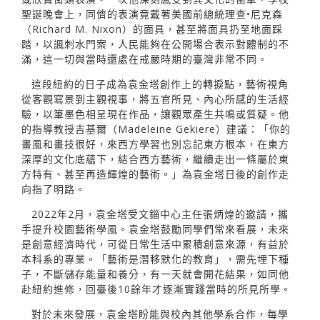
聖誕晚會上，同儕的表演竟戴著美國前總統理查•尼克森
（Richard M. Nixon）的面具，甚至將面具扔至地面踩
踏，以諷刺水門案，人民能夠在公開場合表示對體制的不
滿，這一切與當時還處在戒嚴時期的臺灣非常不同。
這段紐約的日子成為袁金塔創作上的轉捩點，藝術視角
從客觀寫景到主觀視事，將五官所見、內心所感的生活經
驗，以筆墨色相呈現在作品，讓觀眾產生共鳴或質疑。他
的指導教授吉基爾（Madeleine Gekiere）建議：「你的
畫風和畫技很好，來西方學習也別忘記東方根本，在東方
深厚的文化底蘊下，結合西方藝術，繼續走出一條屬於東
方特有、甚至再造輝煌的藝術。」為袁金塔日後的創作走
向指了明路。
2022年2月，袁金塔受文錙中心主任張炳煌的邀請，攜
手提升校園藝術學風。袁金塔鼓勵同學們常來看展，未來
是創意經濟時代，可從日常生活中累積創意來源，有益於
本科系的專業。「藝術是潛移默化的教育」，需先埋下種
子，不斷儲存能量和養分，有一天就會開花結果，如同他
赴紐約進修，回臺後10餘年才逐漸實踐當時的所見所學。
對於未來發展，袁金塔盼能與校內其他學系合作，每學