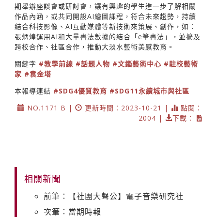
期舉辦座談會或研討會，讓有興趣的學生進一步了解相關
作品內涵，或共同開設AI繪圖課程，符合未來趨勢，持續
結合科技影像、AI互動媒體等新技術來策展、創作，如：
張炳煌運用AI和大量書法數據的結合「e筆書法」，並擴及
跨校合作、社區合作，推動大淡水藝術美感教育。
關鍵字
#教學前線
#話題人物
#文錙藝術中心
#駐校藝術
家
#袁金塔
本報導連結
#SDG4優質教育
#SDG11永續城市與社區
NO.1171 B |
更新時間：2023-10-21 |
點閱：
2004 |
下載：
相關新聞
前筆：【社團大聲公】電子音樂研究社
次筆：當期時報