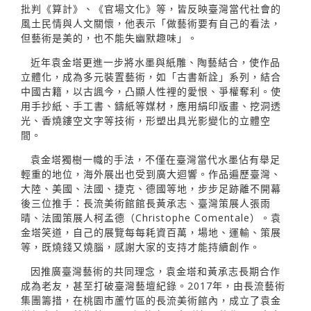
批判《算計》、《官場文化》等，皆反映臺灣當代社會的
風土民情與人文關懷，他表示「做藝術要有自己的看法，
但藝術是美的，也不能失幽默趣味」。
近年袁金塔更進一步將水墨與紙雕、陶藝結合，使作品
立體化，成為多元裝置藝術，如「古書新詮」系列，結合
中國古籍，以古諷今，凸顯人性裡的愛恨、爭權奪利。使
用手抄紙、手工書、鑄紙等媒材，應用絹印版畫、挖洞透
光、香燒鏤空文字等技術，形塑出具光影變化的立體空
間。
袁金塔獨樹一幟的手法，不僅在臺灣當代水墨佔有舉足
輕重的地位，海外展出也受到廣大迴響。作品遍歷臺灣、
大陸、美國、法國、捷克、德國等地，步步足跡離不開幕
後三位推手：長流美術館館長黃承志、臺灣策展人張雨
晴、法國策展人柯孟德（Christophe Comentale）。袁
金塔笑道，自己的展覽每每耗資百萬，場地、運輸、策展
等，既燒錢又燒腦，感謝大家的支持才能持續創作。
因推廣臺灣藝術的共同理念，袁金塔和黃承志長期合作
成為老友，甚至打破臺灣藝壇紀錄。2017年，由長流藝術
集團籌措，在桃園市蘆竹區的長流美術館內，成立了袁金