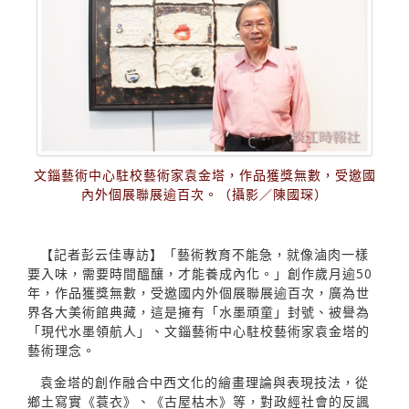
文錙藝術中心駐校藝術家袁金塔，作品獲獎無數，受邀國
內外個展聯展逾百次。（攝影／陳國琛）
【記者彭云佳專訪】「藝術教育不能急，就像滷肉一樣
要入味，需要時間醞釀，才能養成內化。」創作歲月逾50
年，作品獲獎無數，受邀國内外個展聯展逾百次，廣為世
界各大美術館典藏，這是擁有「水墨頑童」封號、被譽為
「現代水墨領航人」、文錙藝術中心駐校藝術家袁金塔的
藝術理念。
袁金塔的創作融合中西文化的繪畫理論與表現技法，從
鄉土寫實《蓑衣》、《古屋枯木》等，對政經社會的反諷