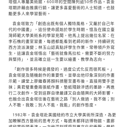
塔個人專屬美術館，600坪的空間陳列逾50件作品。袁金
塔期許藉由推廣行銷，讓更多喜愛藝術的人士知道，也鼓
勵更多人來學習藝術。
袁金塔致力「創造出既有個人獨特風格，又屬於自己年
代的中國畫」，這份使命感始於學生時期。憶及在國立臺
灣師範大學美術系的學習見聞，他馬上提出幾位名家：在
李石樵的畫室習畫，每週都能看到老師的新作，持續研究
西方流派演變；林玉山認真點評學生作業，常帶領戶外寫
生，這讓袁金塔悟出「藝術就像馬拉松，需要不斷的努力
與堅持」，並且確立這一生要以繪畫、教學為志向。
「創作很多時候是偶發的，過度公式化反而很死板。」
袁金塔提及隨機創作的重要性，並舉出他印象深刻的作畫
示範，課堂上廖繼春將顏料擠壓至畫布後，直接用雙手塗
抹；黃君璧重疊兩張紙作畫，墊紙殘餘滲透的墨跡，再進
行二次創作。受到這群自律嚴謹又自由隨興的大師影響，
也融合出袁金塔往後在藝術之路「別人做過，我不做；別
人不敢，我敢；別人不能，我能」的創作態度。
1982年，袁金塔赴美國紐約市立大學美術所深造，為更
加瞭解西方藝術的思考方式，每週末都拜訪博物館、畫廊
或欣賞街頭表演。一次他深刻感受到異文化的衝擊，學校