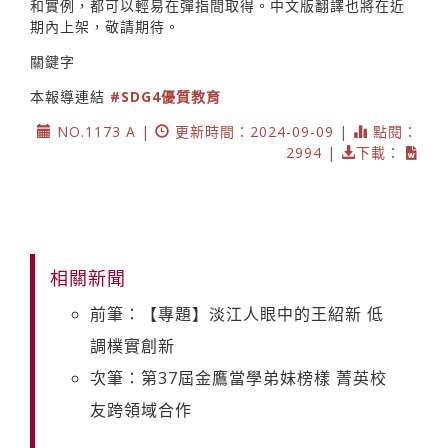
和實例，都可以輕易在彈指間取得。中文版翻譯也將在近
期內上架，敬請期待。
關鍵字
本報導連結
#SDG4優質教育
NO.1173 A |
更新時間：2024-09-09 |
點閱：
2994 |
下載：
相關新聞
前筆：【專題】淡江人眼中的王紹新 低
調樸實創新
次筆：第37屆金鷹當學弟妹榜樣 菁英校
友跨領域合作