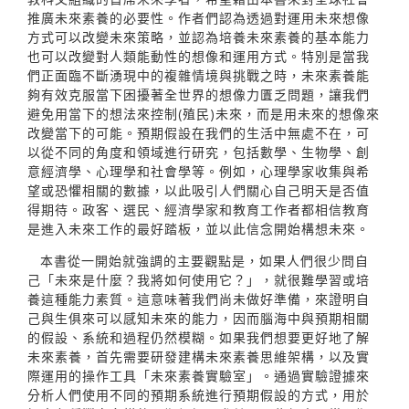
推廣未來素養的必要性。作者們認為透過對運用未來想像
方式可以改變未來策略，並認為培養未來素養的基本能力
也可以改變對人類能動性的想像和運用方式。特別是當我
們正面臨不斷湧現中的複雜情境與挑戰之時，未來素養能
夠有效克服當下困擾著全世界的想像力匱乏問題，讓我們
避免用當下的想法來控制(殖民)未來，而是用未來的想像來
改變當下的可能。預期假設在我們的生活中無處不在，可
以從不同的角度和領域進行研究，包括數學、生物學、創
意經濟學、心理學和社會學等。例如，心理學家收集與希
望或恐懼相關的數據，以此吸引人們關心自己明天是否值
得期待。政客、選民、經濟學家和教育工作者都相信教育
是進入未來工作的最好踏板，並以此信念開始構想未來。
本書從一開始就強調的主要觀點是，如果人們很少問自
己「未來是什麼？我將如何使用它？」，就很難學習或培
養這種能力素質。這意味著我們尚未做好準備，來證明自
己與生俱來可以感知未來的能力，因而腦海中與預期相關
的假設、系統和過程仍然模糊。如果我們想要更好地了解
未來素養，首先需要研發建構未來素養思維架構，以及實
際運用的操作工具「未來素養實驗室」。通過實驗證據來
分析人們使用不同的預期系統進行預期假設的方式，用於