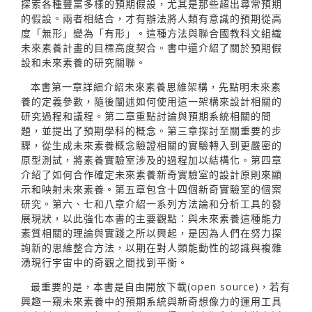
探索各種豐富多樣的預期假設，尤其是那些超出尋常預期
的假設。兩者相結合，才有辦法將人類有意識的預期從高
度「無形」變為「有形」。這種方法與聯合國教科文組織
未來素養計畫的目標高度契合。書中還介紹了關於預期假
設和未來素養的研究關聯。
本書第一章詳細介紹未來素養思維架構，先點明未來素
養的定義參數，隨後闡述如何使用這一架構來設計相關的
研究過程和議程。第二章重點討論與預期系統相關的問
題，並提出了預期學科的概念。第三章探討至關重要的步
驟，從生成未來素養概念驗證相關的實驗轉入到更嚴密的
原型測試，將素養實驗室涉及的過程加以結構化。第四章
介紹了如何合作確定未來素養新奇實驗室的設計原則來顯
示和映射未來素養。第五章包含十四個新奇實驗室的個案
研究。第六、七和八章介紹一系列方法論和分析工具的發
展現狀，以此強化本書的主要觀點：與未來素養這種能力
素質相關的理論與實踐之所以興起，是因為人們在努力探
詢新的思維整合方法，以期在對人類能動性的認識與複雜
湧現行宇宙中的奇觀之間找到平衡。
最重要的是，本書是自由開放下載(open source)，若有
興趣一窺未來素養中的預期系統與新奇想像力的運用工具