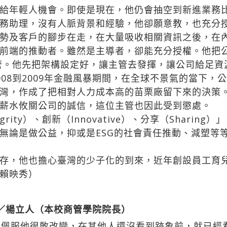
給年輕人機會。即使是現在，他仍會抽空到新進業務
務助理，沒有人脈背景和經驗，他卻願意教，也充分
勢及客戶的腳步在走，在大量吸收相關資訊之後，在
前端的推動者。雖然是主導者，卻能充分授權。他把
主管。他先把架構設定好，讓主管去發揮，讓公司給足
08到2009年金融風暴期間，在全球不景氣的當下，
灣，作成了把相對人力成本高的苗栗廠留下來的決策
薪水攸關公司的誠信，這位主管也因此受到懲處。
ity）、創新（Innovative）、分享（Shari
無論是做公益，抑或是ESG的社會責任推動、減塑等
存，他也擔心臺灣的少子化的到來，近年創設員工育
賴映秀）
家／楊立人（本校商管學院院長）
佩服他很敢改變，在其他人還沒看到跡象前，就已經