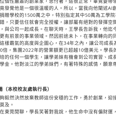
位個性嚴肅的創業家，思忖著，這很正常，畢竟要帶
竟發覺他是一個很溫暖的人。所以，當我向他闡述AI
捐贈學校的1500萬之中，特別指定其中50萬為工學
錯，只要信任就會完全授權，讓部屬有絕對的發揮空
，與公司一起成長。在聊天時，王學長告訴我，他迄
更有前景的事業領域。然因前途未卜，在事業轉向的同
這樣霸氣的高度與企圖心，在34年之內，讓公司成長為
300倍，集團2022年的營業額更已超越10億美元。學
培的任何一個學生，讓學弟妹有機會到公司實習、成
學金。他對淡江的學弟妹們，有著特殊的感情，願意
春陽（本校校友處執行長）
夠毅然決然放棄教師這份安穩的工作，勇於創業，迎
莫及。
在東莞閒聊，學長笑著對我說，他生命中沒有偏財運