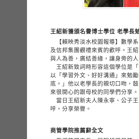
王紹新獲頒名譽博士學位 老學長
【賴映秀淡水校園報導】數學系
及信邦集團觀禮來賓的歡呼。王紹
與人為善，廣結善緣，讓身旁的人
王紹新致詞時形容這個學位是「
以「學習外文、好好溝通」來勉勵
底。」他以老學長的親切口吻，鼓
來很開心的跟母校的同學們分享。
當日王紹新夫人陳永寧、公子王
呼，分享榮譽。
商管學院推薦辭全文