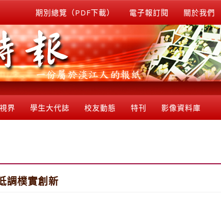
期別總覽（PDF下載）
電子報訂閱
關於我們
視界
學生大代誌
校友動態
特刊
影像資料庫
低調樸實創新