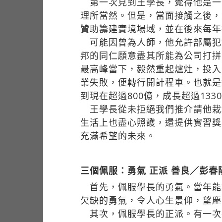
第一次見到王學長，覺得他是一
理所當然。但是，當面接觸之後，
贊助籌建實境場域，並在後來每年
可能因曾為人師，他允許部屬犯
邦的同仁願意盡其所能為公司打拼
最高峰當下，毅然重起爐灶，投入
業失敗，便轉行開計程車。也就是
到現在超過800億，成長超過13
王學長從未拒絕我們推介請他栽
生活上也盡心照護，還提供實習獎
充滿希望的未來。
三個佩服：勇氣 正派 善良／彭
首先，佩服學長的勇氣。當年能
欠缺的勇氣，令人心生景仰，望塵
其次，佩服學長的正派。有一次