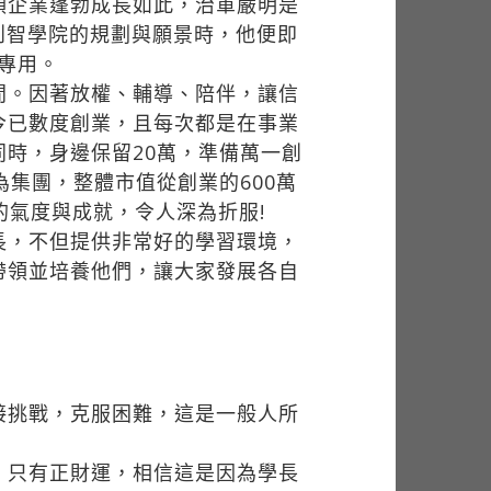
領企業蓬勃成長如此，治軍嚴明是
創智學院的規劃與願景時，他便即
院專用。
間。因著放權、輔導、陪伴，讓信
今已數度創業，且每次都是在事業
時，身邊保留20萬，準備萬一創
集團，整體市值從創業的600萬
長的氣度與成就，令人深為折服!
長，不但提供非常好的學習環境，
帶領並培養他們，讓大家發展各自
接挑戰，克服困難，這是一般人所
，只有正財運，相信這是因為學長