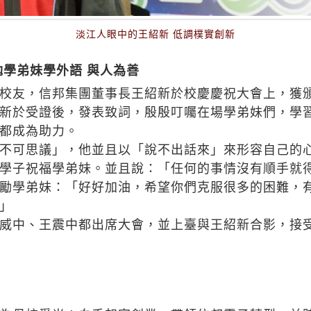
淡江人眼中的王紹新 低調樸實創新
勉學弟妹學外語 與人為善
校友，信邦集團董事長王紹新於校慶慶祝大會上，獲
新於受證後，發表致詞，殷殷叮囑在場學弟妹們，學
都成為助力。
不可思議」，他並且以「說不出話來」來形容自己的
學子祝福學弟妹。並且說：「任何的事情沒有順手就
勵學弟妹：「好好加油，希望你們克服很多的困難，
」
威中、王震中都出席大會，並上臺與王紹新合影，接