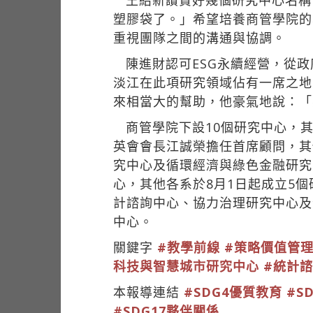
王紹新讚賞好幾個研究中心名稱
塑膠袋了。」希望培養商管學院的
重視團隊之間的溝通與協調。
陳進財認可ESG永續經營，從
淡江在此項研究領域佔有一席之地
來相當大的幫助，他豪氣地說：「
商管學院下設10個研究中心，
英會會長江誠榮擔任首席顧問，其
究中心及循環經濟與綠色金融研究
心，其他各系於8月1日起成立5
計諮詢中心、協力治理研究中心及
中心。
關鍵字
#教學前線
#策略價值管理
科技與智慧城市研究中心
#統計
本報導連結
#SDG4優質教育
#S
#SDG17夥伴關係