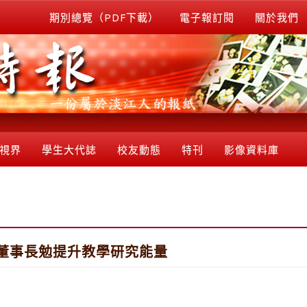
期別總覽（PDF下載）
電子報訂閱
關於我們
視界
學生大代誌
校友動態
特刊
影像資料庫
董事長勉提升教學研究能量