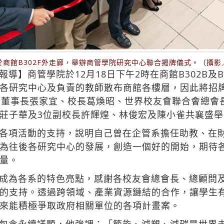
於商館B302F外走廊，舉辦商管學院研究中心聯合揭牌儀式。（攝影
導】商管學院於12月18日下午2時在商館B302B及B
各研究中心及負責的教師散布商館各樓層，因此將招牌統
。董事長張家宜、校長葛煥昭、世界校友會聯合會總會
莊子華及3位副校長許輝煌、林俊宏及陳小雀共襄盛
各項活動的支持，說明自己曾在企管系擔任助教、在
為往後各研究中心的發展，創造一個好的開始，期待
量。
成為各系的特色亮點，感謝各校友會總會長、總顧問
的支持。透過跨領域、產業資源鏈結的合作，讓學生
來能積極爭取政府相關單位的各項計畫案。