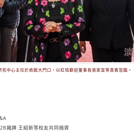
研究中心主任於商館大門口，以紅毯歡迎董事長張家宜等貴賓蒞臨。
&A
02B揭牌 王紹新等校友共同捐資