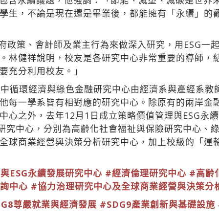
包含永續議題，他強調：「節能、減塑、減碳是世界
學生，不論是現在還是畢業後，都能擁有「永續」的
政府政策、會計師及業主行為來做深入研究，用ESG一
。林健祥說明，校友是各研究中心非常重要的導師，
要充分利用校友。」
其中循環經濟與綠色金融研究中心由經濟系與產經系教
他每一學系皆有相對應的研究中心。除原有的兩岸金
中心之外，去年12月1日成立策略價值管理與ESG永
個研究中心，分別為高齡化社會福祉與保險研究中心、
全球商業經營與決策分析研究中心，加上校級的「運輸
與ESG永續發展研究中心
#經濟倫理研究中心
#高齡
諮詢中心
#協力治理研究中心及全球商業經營與決策分
DG8尊嚴就業與經濟發展
#SDG9產業創新與基礎設施