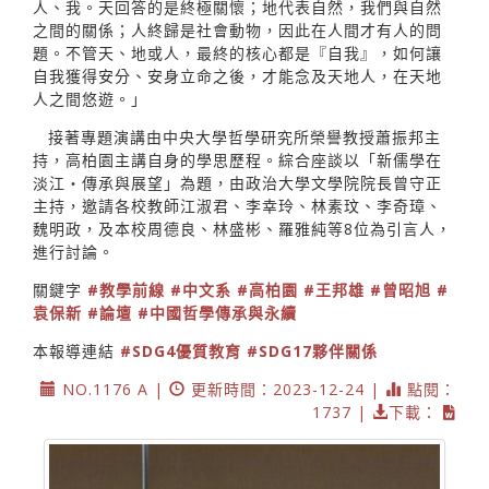
人、我。天回答的是終極關懷；地代表自然，我們與自然
之間的關係；人終歸是社會動物，因此在人間才有人的問
題。不管天、地或人，最終的核心都是『自我』，如何讓
自我獲得安分、安身立命之後，才能念及天地人，在天地
人之間悠遊。」
接著專題演講由中央大學哲學研究所榮譽教授蕭振邦主
持，高柏園主講自身的學思歷程。綜合座談以「新儒學在
淡江・傳承與展望」為題，由政治大學文學院院長曾守正
主持，邀請各校教師江淑君、李幸玲、林素玟、李奇璋、
魏明政，及本校周德良、林盛彬、羅雅純等8位為引言人，
進行討論。
關鍵字
#教學前線
#中文系
#高柏園
#王邦雄
#曾昭旭
#
袁保新
#論壇
#中國哲學傳承與永續
本報導連結
#SDG4優質教育
#SDG17夥伴關係
NO.1176 A |
更新時間：2023-12-24 |
點閱：
1737 |
下載：