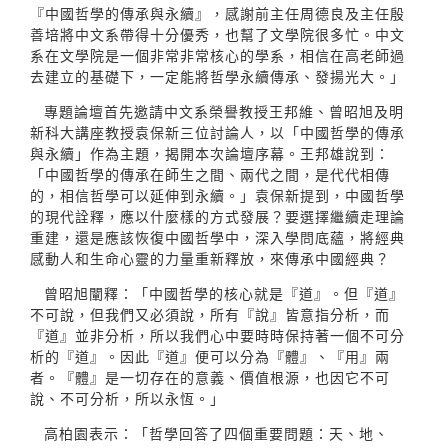
『中國哲學的傳承與永續』，感謝前主任周德良及主任殷
善培將中文系帶得十分優秀，也幫了文學院很多忙。中文
系在文學院是一個非常非常核心的學系，相信在高老師過
去建立的基礎下，一定能將哲學永續傳承、發揚光大。」
專題論壇首先邀請中文系榮譽教授王邦維、曾昭旭及明
新科大講座教授袁保新三位討論人，以「中國哲學的傳承
與永續」作為主題，揭開本次論壇序幕。王邦雄說到：
「中國哲學的傳承在師生之間、兩代之間，是代代相傳
的，相信哲學可以延伸到永續。」袁保新提到，中國哲學
的現代詮釋，應以什麼樣的方式發展？要選擇繼續走理論
重建，還是應該恢復中國哲學中，深入學問底蘊，將經典
感動人和生命心靈的力量重新釋放，來傳承中國經典？
曾昭旭闡釋：「中國哲學的核心就是『道』。但『道』
不可說，但我們又必須說，所有『說』皆意指分析，而
『道』並非分析，所以我們心中要時時保持著一個不可分
析的『道』。因此『道』便可以分為『體』、『用』兩
者。『體』是一切存在的意義、價值根源，也因它不可
說、不可分析，所以永恆。」
高柏園表示：「哲學回答了四個重要問題：天、地、