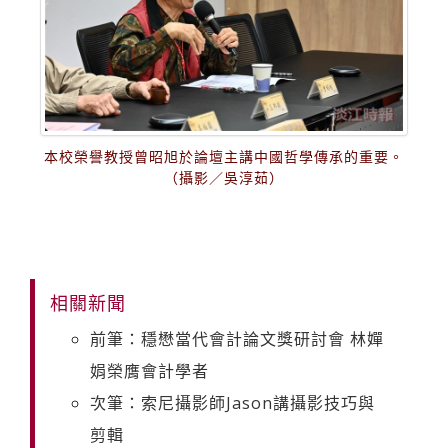
本校榮譽教授曾昭旭於論壇主講中國哲學傳承的重要。
（攝影／吳淳茹）
相關新聞
前筆：穩懋當代會計論文獎研討會 林嬋
娟榮膺會計學者
次筆：索尼攝影師Jason講攝影技巧與
剪輯