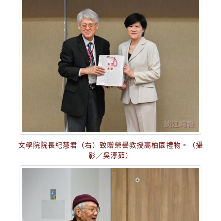
文學院院長紀慧君（右）致贈榮譽教授高柏園禮物。（攝
影／吳淳茹）