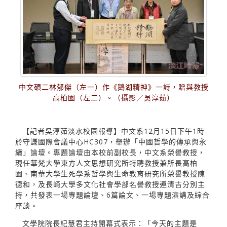
中文碩二林郁傑（左一）作《鵝湖精神》一詩，贈與教授
高柏園（左二）。（攝影／吳淳茹）
【記者吳淳茹淡水校園報導】中文系12月15日下午1時
於守謙國際會議中心HC307，舉辦「中國哲學的傳承與永
續」論壇。專題論壇由本校前副校長，中文系榮譽教授，
現任華梵大學東方人文思想研究所特聘教授兼所長高柏
園、南華大學生死學系哲學與生命教育研究所榮譽教授陳
德和，及長崎大學多文化社會學部名譽教授連清吉分別主
持，共發表一場專題論壇、6篇論文、一場專題演講及綜合
座談。
文學院院長紀慧君主持開幕式表示：「今天的主題是