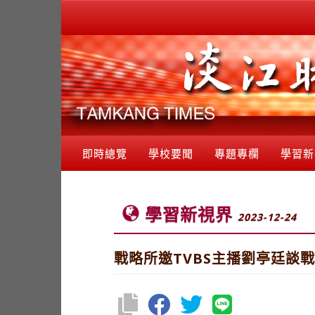
即時總覽
學校要聞
專題專欄
學習新
學習新視界
2023-12-24
戰略所邀TVBS主播劉亭廷談