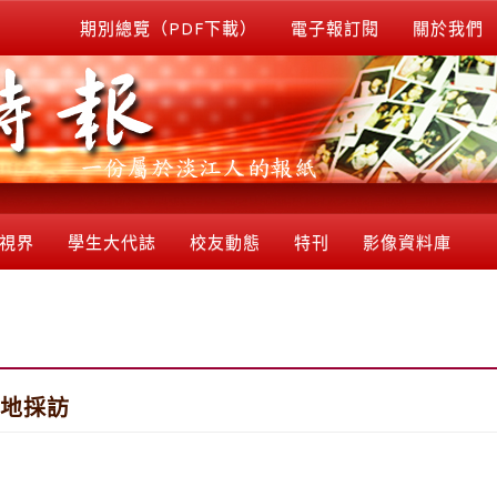
期別總覽（PDF下載）
電子報訂閱
關於我們
視界
學生大代誌
校友動態
特刊
影像資料庫
戰地採訪