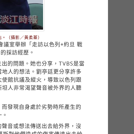
佑。（攝影／黃柔蓁）
會議室舉辦「走訪以色列+約旦 戰
旬的採訪經歷。
出的問題。她也分享，TVBS是當
當地人的想法。劉亭廷更分享許多
大使館抗議及縱火，導致以色列跟
斯坦人非常渴望聲音被外界的人聽
，而發現自身處於劣勢時所產生的
一。
的聲音或想法傳送出去給外界，沒