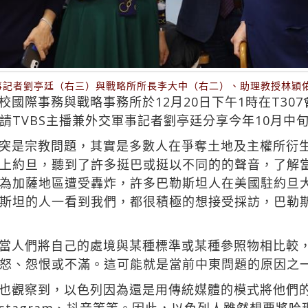
軍事記者劉亭廷（右三）與戰略所所長李大中（右二）、助理教授林穎
國際事務與戰略事務所於12月20日下午1時在T307
請TVBS主播兼外交軍事記者劉亭廷分享今年10月中
突是宗教問題，其實是多數人在爭奪土地及主權所衍生
上約旦，聽到了許多挺巴或挺以不同的的聲音，了解
為加薩地區遭受轟炸，許多巴勒斯坦人在美國駐約旦
斯坦的人一看到我們，都很積極的想接受採訪，巴勒
當人們將自己的處境與某種標準或某種參照物相比較
怒、怨恨或不滿。這可能就是當前中東問題的原因之
也觀察到，以色列因為還是用傳統媒體的模式將他們