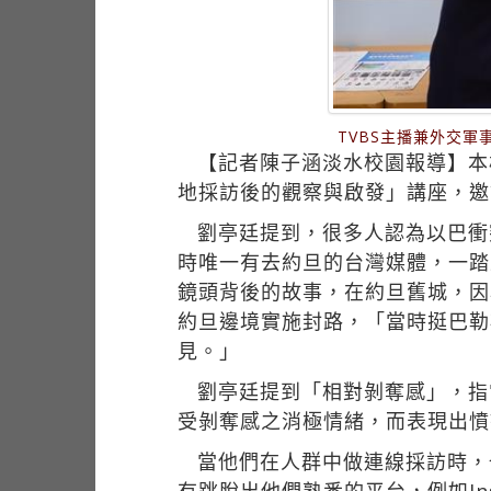
TVBS主播兼外交
【記者陳子涵淡水校園報導】本校
地採訪後的觀察與啟發」講座，邀
劉亭廷提到，很多人認為以巴衝
時唯一有去約旦的台灣媒體，一踏
鏡頭背後的故事，在約旦舊城，因
約旦邊境實施封路，「當時挺巴勒
見。」
劉亭廷提到「相對剝奪感」，指
受剝奪感之消極情緒，而表現出憤
當他們在人群中做連線採訪時，