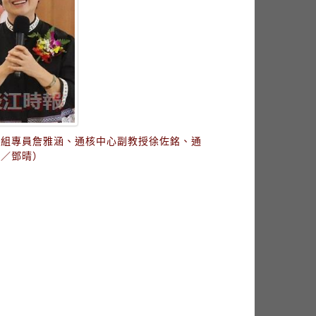
務組專員詹雅涵、通核中心副教授徐佐銘、通
影／鄧晴）