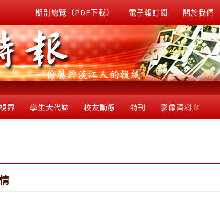
期別總覽（PDF下載）
電子報訂閱
關於我們
視界
學生大代誌
校友動態
特刊
影像資料庫
江情