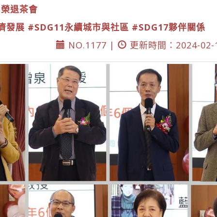
#榮退茶會
經濟發展
#SDG11永續城市與社區
#SDG17夥伴關係
NO.1177 |
更新時間：2024-02-