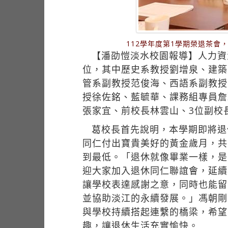
112學年度第1學期榮退茶
【潘劭愷淡水校園報導】人力資
位，其中歷史系教授劉增泉、建築
管系副教授范俊海、西語系副教授
授徐佐銘、藍毓華、課務組專員詹
張家宜、前校長林雲山、3位副校
葛校長首先說明，本學期即將退
同仁付出寶貴美好的黃金歲月，共
到最低。「退休就像畢業一樣，是
迎大家加入退休同仁聯誼會，延續
讓學校表達感謝之意，同時也能留
並協助淡江的永續發展。」馮朝剛
與學校持續搭起連繫的橋梁，希望
趣，讓退休生活充實愉快。