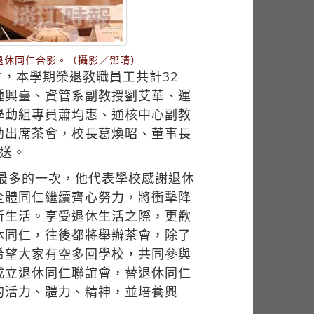
退休同仁合影。（攝影／鄧晴）
會，本學期榮退教職員工共計32
鍾興臺、資管系副教授劉艾華、運
學動組專員蕭均惠、通核中心副教
幼出席茶會，校長葛煥昭、董事長
送。
數最多的一次，他代表學校感謝退休
全體同仁繼續齊心努力，將衝擊降
新生活。享受退休生活之際，更歡
休同仁，往後都將舉辦茶會，除了
希望大家有空多回學校，共同參與
成立退休同仁聯誼會，替退休同仁
的活力、體力、精神，並培養興