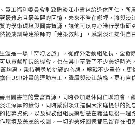
、員工福利委員會則致贈淡江小書包給退休同仁，所
著最難忘且最美麗的回憶，未來不管在哪裡，將與淡
質的學術環境與圖書資源，讓他可以專心進行學術研究
然變成訓練建築師的「建築教師」，感謝淡江提供自
生涯是一場「奇幻之旅」，從課外活動組組長、全發
可以貢獻所長的機會，也在其中享受了不少美好時光
的蕭均惠，秉持著勇於挑戰的心態，轉戰不少單位，更
擔任USR計畫的運動志工，繼續與淡江結緣，更有自
善用圖書館的豐富資源，同時參加退休同仁聯誼會，
淡江深厚的緣份，同時感謝淡江這個大家庭提供的難
的招募資訊，以及課務組組長蔡哲慧在職涯最後一哩
作環境及美麗的校園，一切的美好回憶都已留存在相