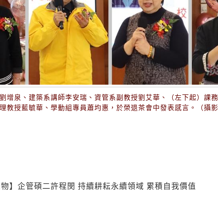
劉增泉、建築系講師李安瑞、資管系副教授劉艾華、（左下起）課
理教授藍毓華、學動組專員蕭均惠，於榮退茶會中發表感言。（攝
物】企管碩二許程閔 持續耕耘永續領域 累積自我價值