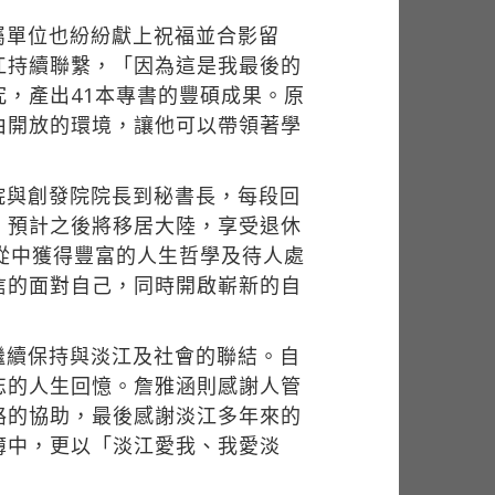
屬單位也紛紛獻上祝福並合影留
江持續聯繫，「因為這是我最後的
，產出41本專書的豐碩成果。原
由開放的環境，讓他可以帶領著學
院與創發院院長到秘書長，每段回
，預計之後將移居大陸，享受退休
從中獲得豐富的人生哲學及待人處
信的面對自己，同時開啟嶄新的自
繼續保持與淡江及社會的聯結。自
忘的人生回憶。詹雅涵則感謝人管
路的協助，最後感謝淡江多年來的
簿中，更以「淡江愛我、我愛淡