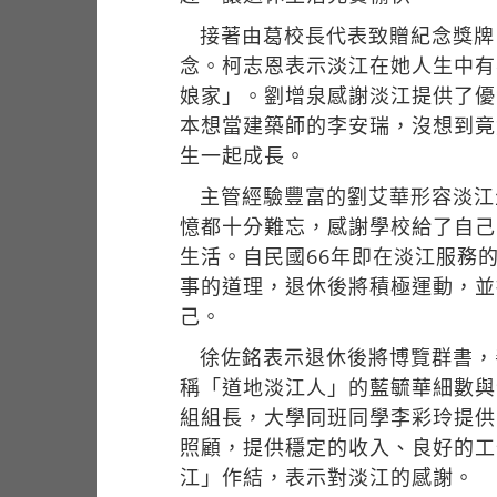
接著由葛校長代表致贈紀念獎牌
念。柯志恩表示淡江在她人生中有
娘家」。劉增泉感謝淡江提供了優
本想當建築師的李安瑞，沒想到竟
生一起成長。
主管經驗豐富的劉艾華形容淡江
憶都十分難忘，感謝學校給了自己
生活。自民國66年即在淡江服務
事的道理，退休後將積極運動，並
己。
徐佐銘表示退休後將博覽群書，
稱「道地淡江人」的藍毓華細數與
組組長，大學同班同學李彩玲提供
照顧，提供穩定的收入、良好的工
江」作結，表示對淡江的感謝。