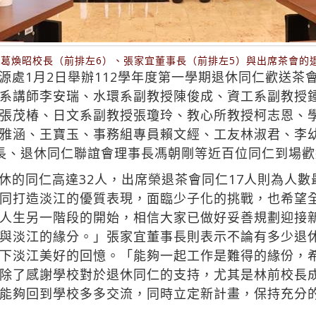
會，葛煥昭校長（前排左6）、張家宜董事長（前排左5）與出席茶會的
源處1月2日舉辦112學年度第一學期退休同仁歡送茶
系講師李安瑞、水環系副教授陳俊成、資工系副教授
張茂椿、日文系副教授張瓊玲、教心所教授柯志恩、
雅涵、王寶玉、事務組專員賴文經、工友林淑君、李
長、退休同仁聯誼會理事長馮朝剛等近百位同仁到場歡
休的同仁高達32人，出席榮退茶會同仁17人則為人
同打造淡江的優質表現，面臨少子化的挑戰，也希望
人生另一階段的開始，相信大家已做好妥善規劃迎接
與淡江的緣分。」張家宜董事長則表示不論有多少退
下淡江美好的回憶。「能夠一起工作是難得的緣份，
除了感謝學校對於退休同仁的支持，尤其是林前校長
能夠回到學校多多交流，同時立定新計畫，保持充分