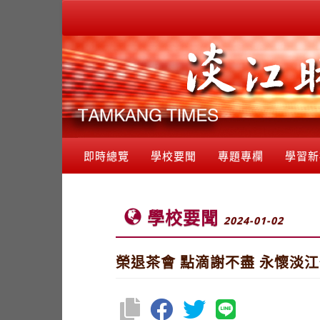
即時總覽
學校要聞
專題專欄
學習新
學校要聞
2024-01-02
榮退茶會 點滴謝不盡 永懷淡