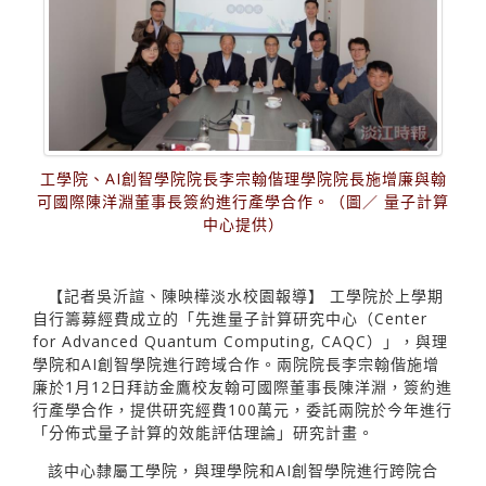
工學院、AI創智學院院長李宗翰偕理學院院長施增廉與翰
可國際陳洋淵董事長簽約進行產學合作。（圖／ 量子計算
中心提供）
【記者吳沂諠、陳映樺淡水校園報導】 工學院於上學期
自行籌募經費成立的「先進量子計算研究中心（Center
for Advanced Quantum Computing, CAQC）」，與理
學院和AI創智學院進行跨域合作。兩院院長李宗翰偕施增
廉於1月12日拜訪金鷹校友翰可國際董事長陳洋淵，簽約進
行產學合作，提供研究經費100萬元，委託兩院於今年進行
「分佈式量子計算的效能評估理論」研究計畫。
該中心隸屬工學院，與理學院和AI創智學院進行跨院合