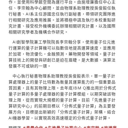
作，並使用科學館空間為運行平台。由施增廉擔任中心主
任、李宗翰為中心顧問，並由物理系助理教授吳俊毅任執
行秘書、AI系主任游國忠任執行副秘書，帶領研究團隊進
行相關研究及應用推展。並將積極申請及執行本校重點研
究計畫、接受校外機構委託辦理相關研究計畫，以及國際
相關研究學者及機構合作研究。
AI創智學院兼工學院院長李宗翰分享，使用量子位元進
行運算的量子計算機可以指數倍地提高運算速度，並應用
於加密，物流優化，金融預測，藥物開發等領域。量子計
算技術上的開發與研創已是迫在眉睫，是大數據、演算法
發展不可或缺的一環。
中心執行秘書物理系助理教授吳俊毅表示，單一量子計
算處理器上的量子比特數為衡量其運算能力的一個重要品
質因素，且有其物理上限。去年底IBM Q推出用於分佈式
量子計算的多量子處理器的量子計算模組，以期突破該物
理上限，從而實現大規模的量子計算。目前「先進量子計
算研究中心」的前期目標以「分佈式量子計算」為主要發
展方向，目標提出新穎的「分佈式量子計算」架構，結合
AI機器學習，以實現高效高速穩定的分佈式量子計算。
關鍵字
#產學合作
#先進量子計算中心
#李宗翰
#施增廉