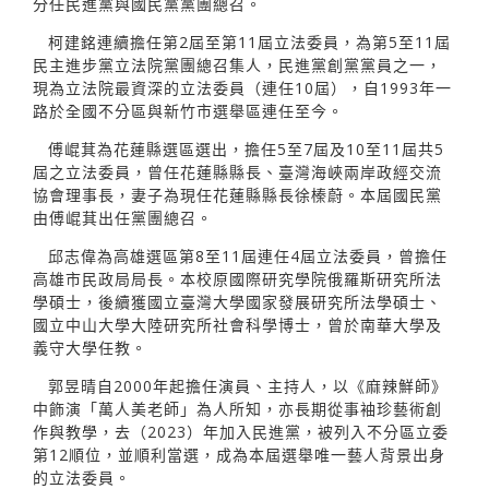
分任民進黨與國民黨黨團總召。
柯建銘連續擔任第2屆至第11屆立法委員，為第5至11屆
民主進步黨立法院黨團總召集人，民進黨創黨黨員之一，
現為立法院最資深的立法委員（連任10屆），自1993年一
路於全國不分區與新竹市選舉區連任至今。
傅崐萁為花蓮縣選區選出，擔任5至7屆及10至11屆共5
屆之立法委員，曾任花蓮縣縣長、臺灣海峽兩岸政經交流
協會理事長，妻子為現任花蓮縣縣長徐榛蔚。本屆國民黨
由傅崐萁出任黨團總召。
邱志偉為高雄選區第8至11屆連任4屆立法委員，曾擔任
高雄市民政局局長。本校原國際研究學院俄羅斯研究所法
學碩士，後續獲國立臺灣大學國家發展研究所法學碩士、
國立中山大學大陸研究所社會科學博士，曾於南華大學及
義守大學任教。
郭昱晴自2000年起擔任演員、主持人，以《麻辣鮮師》
中飾演「萬人美老師」為人所知，亦長期從事袖珍藝術創
作與教學，去（2023）年加入民進黨，被列入不分區立委
第12順位，並順利當選，成為本屆選舉唯一藝人背景出身
的立法委員。