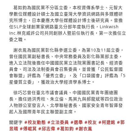
葛如鈞為國民黨不分區立委，本校資傳系學士、元智大
學數位媒體設計碩士及國立臺灣大學資訊網路與多媒體研
究所博士，日本慶應大學任媒體設計博士後研究員。曾擔
任SLP全球創業家網路臺北分部年度執行長，Linkwish
Inc.林克威許公司共同創辦人暨前任執行長，第一次擔任立
委之職。
謝衣鳯為國民黨彰化縣參選立委，為第10及11屆立委，
曾任國民黨副秘書長、中央常務委員及彰化縣黨部主委，
進入立法院後擔任中國國民黨立法院黨團書記長、經濟委
員會、司法及法制委員會召集委員，並曾獲「公民監督國
會聯盟」評鑑為「優秀立委」，及「口袋國會」評鑑為「5
星優質立委」，獲政治大學經濟學系博士。
徐巧芯曾任臺北市議會議員、中國國民黨青年團總團
長，擔任過洪秀柱、朱立倫、馬英九與郝龍斌等四位政治
人物辦公室發言人、北學聯秘書長、國家安全青年智庫發
起人及國際青年民主聯盟副主席。
關鍵字
#校友動態
#立法委員
#選舉
#校友
#柯建銘
#郭
昱晴
#傅崐萁
#邱志偉
#葛如鈞
#謝衣鳯