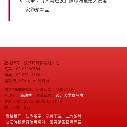
次筆：【人物短波】陳琮淵獲贈大馬客
家獅頭精品
版權所有：淡江時報與媒體中心
電話：02-26250584
傳真：02-26214169
建議使用 Chrome 瀏覽器
個資相關問題請洽受理窗口，分機2799
管理者：
潘劭愷
/ 建置單位：
淡江大學資訊處
更新日期：2026-08-06 10:21:43
線上人數：863
聯絡我們
法令規章
表格下載
工作流程
淡江時報網頁使用規則
個資蒐集聲明專區