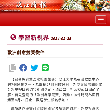
Toggl
navig
學習新視界
2024-02-25
歐洲創意競賽徵件
【記者許宥萱淡水校園報導】淡江大學為臺灣歐盟中心
的7個盟校之一，為慶祝5月9日歐盟日，外交與國際關係學
系將舉辦歐盟週等相關活動，加深學生對歐盟成員國的了
解。首先登場的「歐洲創意競賽」活動，徵件時間為即日
起至4月21日止，歡迎學生報名參加。
這項創作競賽可從歐盟國家各項議題取材，外交系盼透