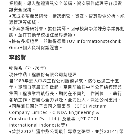
業規劃、導入整體資訊安全架構、資安事件處理等各項資
訊安全服務。
●完成多項產品研發，橫跨網管、資安、智慧影像分析、能
源管理等領域。
●參與多場研討會，擔任講師。回母校與學弟妹分享業界動
態。並在其他學校擔任業界講師。
●擁有多項證照，並取得德國TÜV Informationstechnik
GmbH個人資料保護證書。
李銘賢
輪機系（71-76年）
現任中鼎工程股份有限公司總經理
自1989年進入中鼎工程公司服務以來，迄今已逾三十五
年，期間自基層工作做起，至目前擔任中鼎公司總經理兼
集團工程事業群執行長，期間在不同的工作崗位上，執行
各項工作，皆盡心全力以赴，全力投入，深獲公司重用。
●同時兼任國外子公司之董事長 （CTCI Vietnam
Company Limited、CINDA Engineering &
Construction Pvt. Ltd.）及董事（PT CTCI
International Indonesia等）
●曾於2012年獲中鼎公司最佳專案之殊榮，並於2014年榮