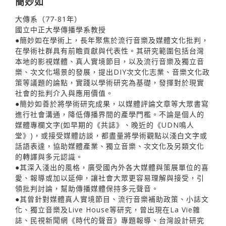
簡妙如
大傳系（77-81年）
國立中正大學傳播學系教授
●簡妙如在學術上，長年聚焦於流行音樂及媒體文化批判，
在學術社群具有前瞻貢獻與代表性。其研究範圍包括台灣
本地的影視媒體、真人實境節目，以及流行音樂及獨立音
樂、次文化場景的發展，提出DIY次文化志業、音樂文化政
策等議題的論點，實踐以學術研究為基礎，發揮對於現實
社會的批判介入與應用價值。
●簡妙如善於將學術研究成果，以媒體評論文章等大眾書寫
進行社會溝通，降低傳播界間的產學門檻。不論是個人的
媒體專欄文字(如早期的《共誌》、晚近的《UDN鳴人
堂》)，或接受媒體訪談，都盡量將學術觀點以淺白文字或
話語表達，協助媒體產業、獨立音樂、次文化及另類文化
的轉譯與多元認識。
●其深入淺出的風格，廣受國內外各大媒體與策展單位的喜
愛、報導或加以延伸，讓社會大眾更容易理解與接受，引
領批判討論，幫助傳播媒體保持多元聲音。
●其曾針對媒體真人實境節目、流行音樂補助政策、小誌文
化、獨立音樂及Live House等研究，曾出現在La Vie雜
誌、民視新聞網《時代的聲音》專題報導、台灣設計研究