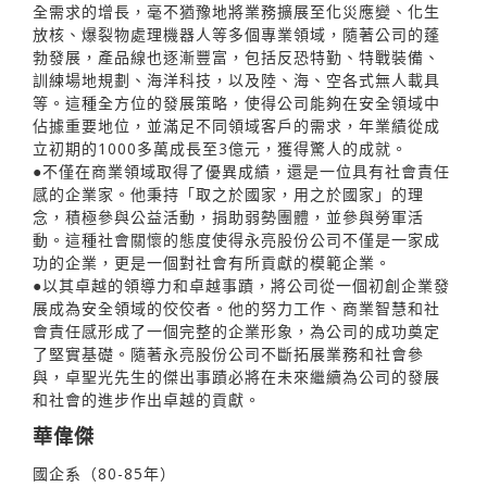
全需求的增長，毫不猶豫地將業務擴展至化災應變、化生
放核、爆裂物處理機器人等多個專業領域，隨著公司的蓬
勃發展，產品線也逐漸豐富，包括反恐特勤、特戰裝備、
訓練場地規劃、海洋科技，以及陸、海、空各式無人載具
等。這種全方位的發展策略，使得公司能夠在安全領域中
佔據重要地位，並滿足不同領域客戶的需求，年業績從成
立初期的1000多萬成長至3億元，獲得驚人的成就。
●不僅在商業領域取得了優異成績，還是一位具有社會責任
感的企業家。他秉持「取之於國家，用之於國家」的理
念，積極參與公益活動，捐助弱勢團體，並參與勞軍活
動。這種社會關懷的態度使得永亮股份公司不僅是一家成
功的企業，更是一個對社會有所貢獻的模範企業。
●以其卓越的領導力和卓越事蹟，將公司從一個初創企業發
展成為安全領域的佼佼者。他的努力工作、商業智慧和社
會責任感形成了一個完整的企業形象，為公司的成功奠定
了堅實基礎。隨著永亮股份公司不斷拓展業務和社會參
與，卓聖光先生的傑出事蹟必將在未來繼續為公司的發展
和社會的進步作出卓越的貢獻。
華偉傑
國企系（80-85年）