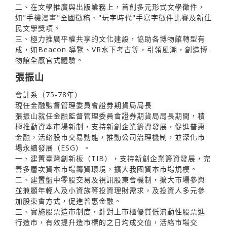
二、在文學推廣與出版業務上，首創多元形式文學徵件，
如"手機漫畫"全國徵稿、"玩字時代"手寫字徵件比賽及新住
民文學獎項。
三、極力推廣平權共享的文化建設，協助各博物館轉型有
成，如Beacon 導覽、VR水下考古等，引領風潮，創造博
物館全感官式體驗。
張振山
會計系（75-78年）
現任金融監督管理委員會證券期貨局局長
張振山就任金融監督管理委員會證券期貨局局長期間，積
極推動資本市場新制，支持新創企業籌資發展，促進普惠
金融，活絡股市交易動能，推動公司治理機制，並深化市
場永續發展（ESG）。
一、建置臺灣創新板（TIB），支持新創企業籌資發展，完
善多層次資本市場籌資環境，擴大我國資本市場規模。
二、建置盤中零股交易及視訊股東會機制，擴大市場參與
並兼顧年輕人及小資族等投資理財需求，及投資人多元參
加股東會方式，促進普惠金融。
三、實施股票造市制度，針對上市櫃優質低流動性股票進
行造市，有效提升造市標的之日均成交值，活絡市場交