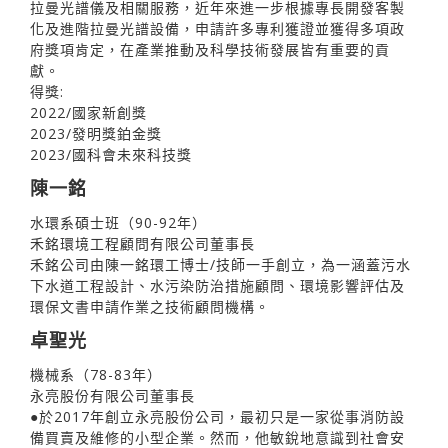
拉曼光譜儀及相關服務，近年來進一步根據專長開發客製
化及進階拉曼光譜設備，申請許多專利獲證並獲得多項政
府獎項肯定，在產業推動及科學技術發展皆有重要的貢
獻。
得獎:
2022/國家新創獎
2023/發明獎鉑金獎
2023/國科會未來科技獎
陳一銘
水環系碩士班（90-92年）
禾銘環境工程顧問有限公司董事長
禾銘公司由陳一銘環工博士/技師一手創立，為一涵蓋污水
下水道工程設計、水污染防治措施顧問、環境影響評估及
環保文書申請作業之技術顧問機構。
卓聖光
機械系（78-83年）
永亮股份有限公司董事長
●於2017年創立永亮股份公司，最初只是一家從事消防設
備買賣及維修的小型企業。然而，他敏銳地意識到社會安