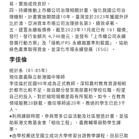
易，實施成效良好。
四、持續推動上市櫃公司治理相關計畫，強化我國公司治
理機制，計畫實施期間達10年，臺灣並於2023年獲國外評
比於澳、亞洲資本市場公司治理排名第3，績效卓著。
五、建置永續板債券，截至2023年11月底已有 161 檔債_
發行，發行金額共 4,746億元，並發布「上市櫃公司永續
發展行動方案」及「接軌IFRS 永續揭露準則藍圖」，協助
綠色產業取得資金，並深化市場永續發展（ESG）。
李佳倫
統計系（81-85年）
現任嘉義縣立新港國中導師
李佳倫於民國90年成為正式教師。深知農村教育資源相較
於都市比較不足，故自願分發至南部農村學校任職，盼望
自己的投入，對於縮短城鄉差距有所幫助。如今，在教育
領域服務20餘載，擔任導師逾20年，教過的學生已近3千
人。
●利用課餘時間，參與眾多公益活動及社區營造計畫，並協
助新港文教基金會「相信工程」，義務輔導弱勢學生課
業。
●由學校薦送至國立成功大學修習台語教學課程，目前已取