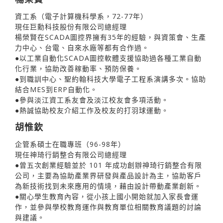
資工系（電子計算機科學系，72-77年）
現任巨勳科技股份有限公司總經理
楊榮賢在SCADA圖控界擁有35年的經驗，與資策會、生產
力中心、台電、自來水廠等都有合作過。
●以工業自動化SCADA圖控軟體支援協助過各種工業自動
化行業，協助改善稼動率、預防保養。
●到職訓中心、聖約翰科技大學電子工程系演講多次。協助
結合MES到ERP自動化。
●參與淡江資工系友會及淡江校友會多項活動。
●熱誠協助校友介紹工作及校友的打羽球運動。
胡惟欽
企管系碩士在職專班（96-98年）
現任神琦行銷整合有限公司總經理
●曾五次創業經驗並於 101 年成功創辦神琦行銷整合有限
公司，主要為協助產業界研發與產品設計為主，協助客戶
為新技術找到未來應用的情境，藉由設計帶動產業創新。
●關心學生教育內容，從小孩上國小開始就加入家長會運
作，並參與學校教育運作與教育單位相關教育議題的討論
與建議。