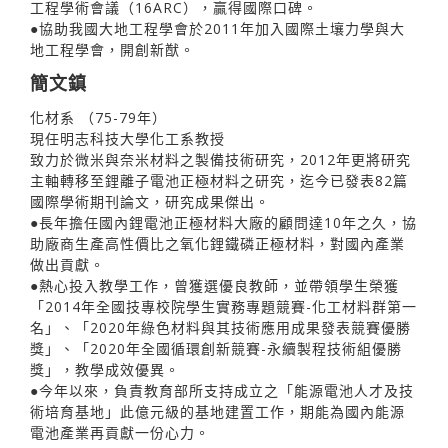
工程學術會議（16ARC），贏得國際口碑。
●協助我國大地工程學會於2011年加入國際土壤力學與大
地工程學會，開創新猷。
簡文鎮
化材系 （75-79年）
現任明志科技大學化工系教授
致力於微米與奈米材料之製備技術研究，2012年更將研究
主軸轉移至鋰離子電池正極材料之研究，迄今已發表82篇
國際學術期刊論文，研究成果傑出。
●長年擔任國內鋰電池正極材料大廠的顧問達10年之久，協
助廠商生產高性價比之氧化鋰鐵磷正極材料，對國內產業
做出貢獻。
●熱心投入教學工作，曾獲選優良教師，並帶領學生榮獲
「2014年全國技專校院學生實務專題競賽-化工材料群第一
名」、「2020年綠色材料與其技術應用成果發表競賽優勝
獎」、「2020年全國循環創新競賽-永續製程技術組優勝
獎」，教學成效優異。
●今年以來，負責教育部所支持成立之「能源電池人才及技
術培育基地」此億元級的基地建置工作，期能為國內能源
電池產業再貢獻一份心力。