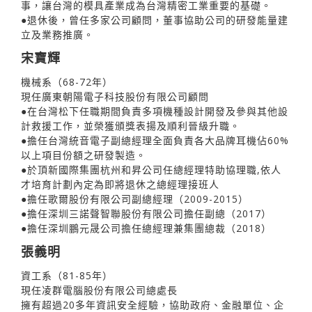
事，讓台灣的模具產業成為台灣精密工業重要的基礎。
●退休後，曾任多家公司顧問，董事協助公司的研發能量建
立及業務推廣。
宋寶輝
機械系（68-72年）
現任廣東朝陽電子科技股份有限公司顧問
●在台灣松下任職期間負責多項機種設計開發及參與其他設
計救援工作，並榮獲頒獎表揚及順利晉級升職。
●擔任台灣統音電子副總經理全面負責各大品牌耳機佔60%
以上項目份額之研發製造。
●於頂新國際集團杭州和昇公司任總經理特助協理職,依人
才培育計劃內定為即將退休之總經理接班人
●擔任歌爾股份有限公司副總經理（2009-2015）
●擔任深圳三諾聲智聯股份有限公司擔任副總（2017）
●擔任深圳鵬元晟公司擔任總經理兼集團總裁（2018）
張義明
資工系（81-85年）
現任凌群電腦股份有限公司總處長
擁有超過20多年資訊安全經驗，協助政府、金融單位、企