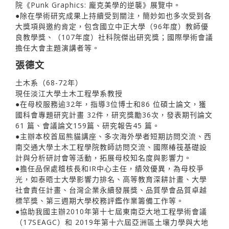
院《Punk Graphics: 龐克美學的逆襲》展覽中。
●除在學術研究成果上持續受到關注，簡妙如也多次受到各
大獎項與邀約肯定，包含國立中正大學（96年度）教師優
良教學獎、（107年度）社科院傑出研究獎；國際學術會議
擔任大會主題演講者等。
張德文
土木系（68-72年）
現任淡江大學土木工程學系教授
●在母校服務逾32年，指導3位博士和86 位碩士論文，獲
國科會專題研究計畫 32件，研究獎勵36次，發表期刊論文
61 篇、會議論文159篇、研究報告45 篇。
●主辦本校首屆熊貓講座、多次海外學者短期訪問交流、西
南交通大學土木工程學院教師訪問交流、國際椿筏基礎設
計與分析研討會等活動，拓展母校知名度與影響力。
●擔任品保處稽核長和IR中心主任，績效優異，為母校爭
光，如泰晤士大學影響力排名、高等教育深耕計畫、大學
社會責任計畫、台灣企業永續發展獎、品質學會品質卓越
標竿獎、第三週期大學校務評鑑作業籌備工作等。
●協助我國主辦2010年第十七屆東南亞大地工程學術會議
（17SEAGC）和 2019年第十六屆亞洲區土壤力學與大地