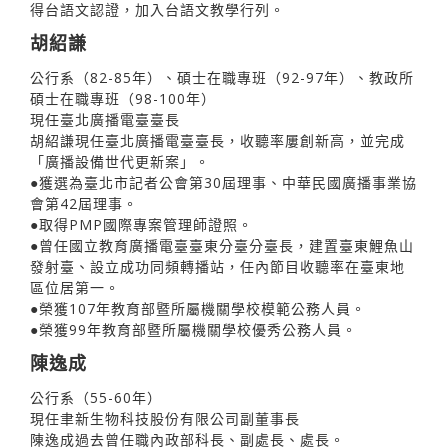
得台語文認證，加入台語文教學行列。
胡紹謙
公行系（82-85年）、碩士在職專班（92-97年）、教政所
碩士在職專班（98-100年）
現任臺北廣播電臺臺長
胡紹謙現任臺北廣播電臺臺長，收聽率屢創新高，並完成
「廣播設備世代更新案」。
●獲選為臺北市記者公會第30屆理事、中華民國廣播事業協
會第42屆理事。
●取得PMP國際專案管理師證照。
●曾任國立教育廣播電臺臺東分臺分臺長，建置臺東鯉魚山
發射臺、設立成功同頻轉播站，任內節目收聽率在臺東地
區位居第一。
●榮獲107年教育部暨所屬機關學校模範公務人員。
●榮獲99年教育部暨所屬機關學校優秀公務人員。
陳逸成
公行系（55-60年）
現任聿新生物科技股份有限公司副董事長
陳逸成過去曾任職內政部科長、副處長、處長。