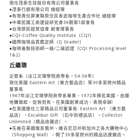
現任茂泰生技股份有限公司董事長
●茂泰行銷有限公司 總經理
●有限責任屏東縣原住民泰武咖啡生產合作社 總經理
●中華民國工商建設研究會36期第5屆會長
●台灣原民經貿協會 創會理事長
●CQI-Coffee Quality Institute（CQI）
●國際咖啡品質鑑定師（Q Grader）
●咖啡後製技術師一級/二級認證（CQI Processing level
1&2）
丘繼聰
企管系（淡江文理學院商學系，54-56年）
現任美國 Eastern Art（東方藝品店）等30多家跨州精品
董事長
1967年淡江文理學院商學系畢業，1972年移民美國，由擺
地攤做起，從無到有，在美國創業成功，表現卓越!
●在美國擔任三家精品公司董事長: Eastern Art （東方藝
品店）、Excalibur Gift （石中劍禮品店）、Collector
Unlimited（精品收藏店）。
●先後在美國俄亥俄州、維吉尼亞州和加州之各大購物中心
（Shopping Mall），開了30多家跨州的精品店連鎖店。