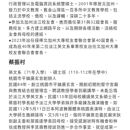
行政管理以及電腦資訊系統雙碩士。2001年移居北加州，
致力於中文教育，舊金山灣區一百多所中文教育學校，包
括主流學校、僑校、以及課輔，深耕二十多年。
●參加北加州淡江校友會，進而擔任第31與32屆會長，服
務校友，多方建立網路平台，以及開辦各樣活動，活絡校
友會與母校的連結。
●2023年出任接棒北加州大專校友會聯合會第40屆會長，
成為這40年來第二位淡江英文系畢業校友出任北加州大專
校友會聯合會會長。
蔡振村
英文系（71年入學）、碩士班（110-112年在學中）
桃園市平鎮廣玄宮創辦人
民國84年，創立桃園市平鎮廣玄宮，開創初期則堅守宮廟
與教育結合經營理念，聘請教授學者到廟講學。未能忘情
於淡江大學英文系，民國110年回母校續讀英文系碩士班。
蔡振村學長給予淡江大學學弟妹許多磨鍊及展演機會，如
民國112年5月11日日本阿波舞團體來桃園表演時，由淡江
大學師生擔綱接待。又5月16日，偕同平鎮褒忠義民廟宋狄
釗副主委和葉振達學長回母校，接受感謝狀時有機會和林
信成教授與李其霖教授談到進一步合作事宜，就促成第一