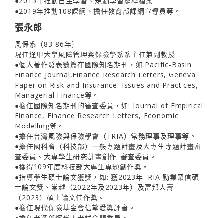
●2015年推動自主學習、規劃學習歷程檔案
●2019年推動108課綱、擔任教育部課綱宣導員等。
張永郎
風保系（83-86年）
現任逢甲大學風險管理與保險學系系主任兼副教授
●個人著作發表數篇在國際知名期刊，如:Pacific-Basin
Finance Journal,Finance Research Letters, Geneva
Paper on Risk and Insurance: Issues and Practices,
Managerial Finance等。
●擔任國際知名期刊的審查委員，如: Journal of Empirical
Finance, Finance Research Letters, Economic
Modelling等。
●擔任台灣風險與保險學會（TRIA）常務理事及理事等。
●擔任國科會（科技部）一般專題計畫及大專生專題計畫審
查委員、大專學生研究計畫創作_審查委員。
●獲得109年度科技部大專生專題創作獎。
●指導學生碩士論文獲獎，如: 獲2023年TRIA 勤業眾信碩
士論文獎、崇越（2022年及2023年）及富邦人壽
（2023）碩士論文佳作獎。
●擔任現代保險基金會信望愛獎評審。
●擔任考選部經代人考試命題委員。