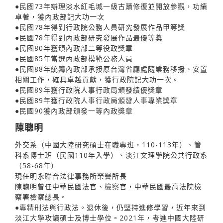
●民國73年辦理淡水紅毛城一級古蹟修復並開放參觀，功績
卓著，獲內政部記大功一次
●民國78年得到行政院公務人員研究發展作品甲等獎
●民國78年得到內政部研究發展作品最優等獎
●民國80年獲頒內政部二等役政獎章
●民國85年當選內政部模範公務人員
●民國88年統籌內政部承接原台灣省廳處隨業務移撥、安置
相關工作，確具卓越貢獻，獲行政院記大功一次。
●民國89年獲行政院人事行政局頒發績優獎章
●民國89年獲行政院人事行政局頒發人事專業獎章
●民國90獲內政部頒發一等內政獎章
陳聰明
外交系（中國大陸研究碩士在職專班，110-113年）、管
科系博士班（民國110年入學）、淡江文理學院公共行政系
（58-68年）
現任明永聯合法律事務所榮譽所長
陳聰明曾任中華民國法官、檢察官，中華民國最高法院檢
察署檢察總長。
●專精刑法與行政法。退休後，仍堅持進修學習，近年來到
淡江大學攻讀碩士及博士學位。2021年，考進中國大陸研