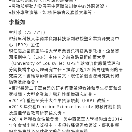
●勞動部勞動力發展署中區職業訓練中心外聘師資。
●校外專業演講，如:核保學會及嘉義大學等。
李璧如
會計系（73-77年）
密蘇里科技大學商業資訊科技系副教授暨企業資源規劃中
心（ERP）主任
現任職於密蘇里科技大學商業資訊科技系副教授、企業資
源規劃中心（ERP）主任，之前為路易斯維爾大學
（University of Louisville）UPS全球物流供應鏈管理和
分銷機構中心助理研究主任。撰寫了近120篇需經審閱的研
究論文、書籍章節和會議論文。現任多個國際研究期刊的
編輯及編委會。
●獲得將近二千萬台幣的研究經費帶領教師和學生從事和公
家機關、大型企業和非營利性組織研究計劃。
●2019年獲選全美十大企業資源規劃（ERP）教授。
●2018 年榮獲Decision Science Institute 的教育創新獎
及最佳學習教育研究論文獎。
●2014 年獲得女性啟發獎，美中西區華人學術聯誼會2014
年年會傑出學人獎得主，多項各種優秀教師獎、優秀指導
服務學生獎及全球學習的傑出教學表彰獎。