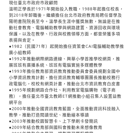
現任臺北市政府市政顧問
溫明正學長於1971年開始投入教職，1988年起擔任校長，
到2018年卸職後，繼續擔任台北市政府教育局聘任督學及
陽明書院院長至今。溫學長生涯中獲獎無數，無論是在推
動社會教育、電腦輔助教學與網路建置、資源回收與環境
保護，以及在教學、行政與校務領導方面，都曾榮獲多項
表揚與肯定。
●1982（民國71年）起開始擔任資策會CAI電腦輔助教學推
廣小組教師
●1992年推動網際網路連線、興華小學首推學校網頁，推
展班班有廣播系統、班班有電腦實施多媒體教學
●1993年擔任教育部資訊教育推動委員會委員規劃全國中
小學資訊教育計劃，擔任資訊教育輔導團團長推動校務行
政電腦化，校校有網頁計畫，推動台北市資訊教育白皮書
●1995年規劃網路合作社、利用教室電腦購物（電子商
務），擔任臺北市臺北教師ET網推動小組召集人設置益教
網平台
●2000年推動全國資訊教育藍圖，全面推動資訊科技融入
教學，推動打造閱讀世紀、推動繪本導讀
●2003年推動校園智慧卡、上下學刷卡發簡訊
●2009年結合教育部與國科會推動未來想像教育