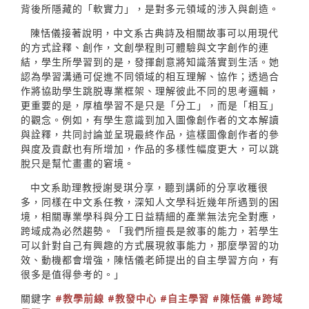
背後所隱藏的「軟實力」，是對多元領域的涉入與創造。
陳恬儀接著說明，中文系古典詩及相關故事可以用現代
的方式詮釋、創作，文創學程則可體驗與文字創作的連
結，學生所學習到的是，發揮創意將知識落實到生活。她
認為學習溝通可促進不同領域的相互理解、協作；透過合
作將協助學生跳脱專業框架、理解彼此不同的思考邏輯，
更重要的是，厚植學習不是只是「分工」，而是「相互」
的觀念。例如，有學生意識到加入圖像創作者的文本解讀
與詮釋，共同討論並呈現最終作品，這樣圖像創作者的參
與度及貢獻也有所增加，作品的多樣性幅度更大，可以跳
脫只是幫忙畫畫的窘境。
中文系助理教授謝旻琪分享，聽到講師的分享收穫很
多，同樣在中文系任教，深知人文學科近幾年所遇到的困
境，相關專業學科與分工日益精細的產業無法完全對應，
跨域成為必然趨勢。「我們所擅長是敘事的能力，若學生
可以針對自己有興趣的方式展現敘事能力，那麼學習的功
效、動機都會增強，陳恬儀老師提出的自主學習方向，有
很多是值得參考的。」
關鍵字
#教學前線
#教發中心
#自主學習
#陳恬儀
#跨域