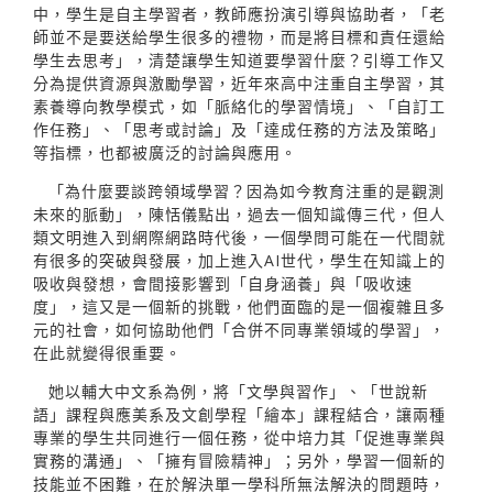
中，學生是自主學習者，教師應扮演引導與協助者，「老
師並不是要送給學生很多的禮物，而是將目標和責任還給
學生去思考」，清楚讓學生知道要學習什麼？引導工作又
分為提供資源與激勵學習，近年來高中注重自主學習，其
素養導向教學模式，如「脈絡化的學習情境」、「自訂工
作任務」、「思考或討論」及「達成任務的方法及策略」
等指標，也都被廣泛的討論與應用。
「為什麼要談跨領域學習？因為如今教育注重的是觀測
未來的脈動」，陳恬儀點出，過去一個知識傳三代，但人
類文明進入到網際網路時代後，一個學問可能在一代間就
有很多的突破與發展，加上進入AI世代，學生在知識上的
吸收與發想，會間接影響到「自身涵養」與「吸收速
度」，這又是一個新的挑戰，他們面臨的是一個複雜且多
元的社會，如何協助他們「合併不同專業領域的學習」，
在此就變得很重要。
她以輔大中文系為例，將「文學與習作」、「世說新
語」課程與應美系及文創學程「繪本」課程結合，讓兩種
專業的學生共同進行一個任務，從中培力其「促進專業與
實務的溝通」、「擁有冒險精神」；另外，學習一個新的
技能並不困難，在於解決單一學科所無法解決的問題時，