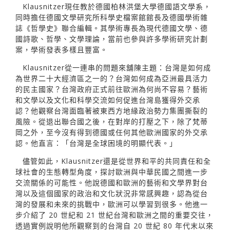
Klausnitzer現任教於德國柏林洪堡大學德國語文學系，
同時擔任德國文學研究所科學史檔案館館長及德國學術雜
誌《哲學史》聯合編輯。其學術專長為現代德國文學、德
國詩歌、哲學、文學理論，當前也參與許多學術研究計劃
案，學術發表多樣且豐富。
Klausnitzer從一連串的問題來舖陳主題：台灣是如何成
為世界二十大經濟區之一的？台灣如何成為亞洲最具活力
的民主國家？台灣政府正式前往歐洲為何尚不容易？藝術
和文學以及文化和科學交流如何促進台灣島獲得外交承
認？他觀察台灣面臨著被東西方地緣政治勢力集團撕裂的
風險。從退出聯合國之後，在對岸的打壓之下，除了梵蒂
岡之外，至今沒有得到德國或任何其他歐洲國家的外交承
認。他直言：「台灣是全球困境的明顯代表。」
儘管如此，Klausnitzer還是從世界和平的共同責任和全
球社會的生態轉型角度，探討歐洲與中華民國之間進一步
交流關係的可能性。他說德國和歐洲的藝術和文學界對台
灣以及這個國家的政治和文化狀況非常感興趣，認為從台
灣的發展和未來的挑戰中，歐洲可以學習到很多。他進一
步介紹了 20 世紀和 21 世紀台灣和歐洲之間的重要交往，
透過實例說明他所觀察到的台灣自 20 世紀 80 年代末以來