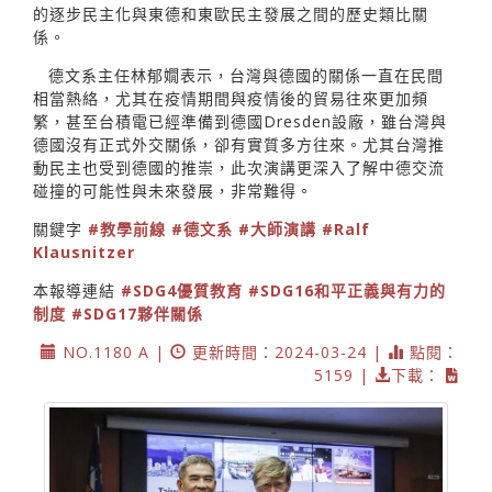
的逐步民主化與東德和東歐民主發展之間的歷史類比關
係。
德文系主任林郁嫺表示，台灣與德國的關係一直在民間
相當熱絡，尤其在疫情期間與疫情後的貿易往來更加頻
繁，甚至台積電已經準備到德國Dresden設廠，雖台灣與
德國沒有正式外交關係，卻有實質多方往來。尤其台灣推
動民主也受到德國的推崇，此次演講更深入了解中德交流
碰撞的可能性與未來發展，非常難得。
關鍵字
#教學前線
#德文系
#大師演講
#Ralf
Klausnitzer
本報導連結
#SDG4優質教育
#SDG16和平正義與有力的
制度
#SDG17夥伴關係
NO.1180 A |
更新時間：2024-03-24 |
點閱：
5159 |
下載：