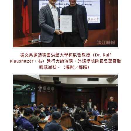
德文系邀請德國洪堡大學柯尼哲教授（Dr. Ralf
Klausnitzer，右）進行大師演講，外語學院院長吳萬寶致
贈感謝狀。（攝影／鄧晴）