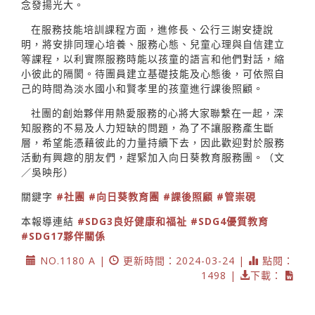
念發揚光大。
在服務技能培訓課程方面，進修長、公行三謝安捷說
明，將安排同理心培養、服務心態、兒童心理與自信建立
等課程，以利實際服務時能以孩童的語言和他們對話，縮
小彼此的隔閡。待團員建立基礎技能及心態後，可依照自
己的時間為淡水國小和賢孝里的孩童進行課後照顧。
社團的創始夥伴用熱愛服務的心將大家聯繫在一起，深
知服務的不易及人力短缺的問題，為了不讓服務產生斷
層，希望能憑藉彼此的力量持續下去，因此歡迎對於服務
活動有興趣的朋友們，趕緊加入向日葵教育服務團。（文
／吳映彤）
關鍵字
#社團
#向日葵教育團
#課後照顧
#管崇硯
本報導連結
#SDG3良好健康和福祉
#SDG4優質教育
#SDG17夥伴關係
NO.1180 A |
更新時間：2024-03-24 |
點閱：
1498 |
下載：