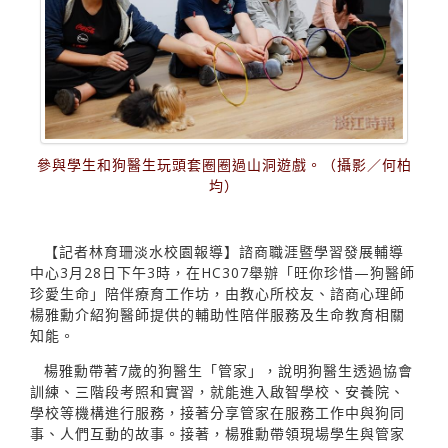
參與學生和狗醫生玩頭套圈圈過山洞遊戲。（攝影／何柏
均）
【記者林育珊淡水校園報導】諮商職涯暨學習發展輔導
中心3月28日下午3時，在HC307舉辦「旺你珍惜—狗醫師
珍愛生命」陪伴療育工作坊，由教心所校友、諮商心理師
楊雅勳介紹狗醫師提供的輔助性陪伴服務及生命教育相關
知能。
楊雅勳帶著7歲的狗醫生「管家」，說明狗醫生透過協會
訓練、三階段考照和實習，就能進入啟智學校、安養院、
學校等機構進行服務，接著分享管家在服務工作中與狗同
事、人們互動的故事。接著，楊雅勳帶領現場學生與管家