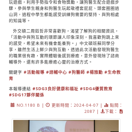
玩遊戲，利用手勢指令和食物獎勵，讓狗醫生配合遊戲步
驟，參與學生親身和狗醫生玩起敬禮套屁屁、頭套圈圈過
山洞，過程中學生都能感受訓練狗需要的堅持、與狗相處
的知識等。
外交碩二周鈺哲非常喜歡狗，渴望了解狗的相關資訊，
「活動中與狗互動的環節讓人印象深刻，我喜歡狗跳上來
的感受，希望未來有機會能養狗。」中文碩班蘇同學分
享，雖然生活上鮮少與狗互動，透過此次活動發現狗醫生
的職業很有趣，實際體驗後感到療癒，意外發現除了諮商
輔導外，還有許多能療癒心靈的治療方式。
關鍵字
#活動報導
#諮輔中心
#狗醫師
#楊雅勳
#生命教
育
本報導連結
#SDG3良好健康和福祉
#SDG4優質教育
#SDG17夥伴關係
NO.1180 B |
更新時間：2024-04-07 |
點閱：
2087 |
下載：