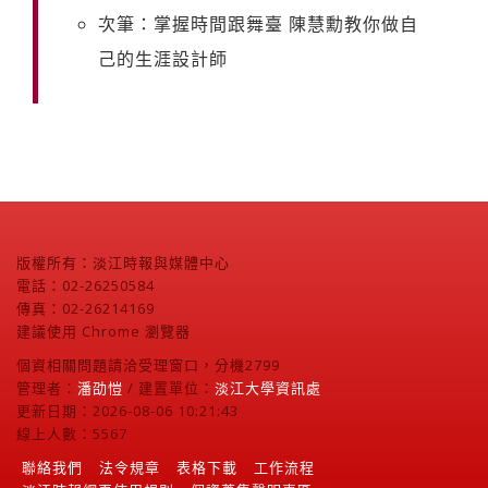
次筆：掌握時間跟舞臺 陳慧勳教你做自
己的生涯設計師
版權所有：淡江時報與媒體中心
電話：02-26250584
傳真：02-26214169
建議使用 Chrome 瀏覽器
個資相關問題請洽受理窗口，分機2799
管理者：
潘劭愷
/ 建置單位：
淡江大學資訊處
更新日期：2026-08-06 10:21:43
線上人數：5567
聯絡我們
法令規章
表格下載
工作流程