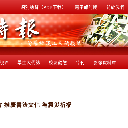
期別總覽（PDF下載）
電子報訂閱
關於我們
視界
學生大代誌
校友動態
特刊
影像資料庫
 推廣書法文化 為震災祈福