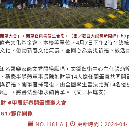
大會」，開筆官與書傳生合影。（圖／截自大媒體新聞網）https://re
億光文化基金會、本校等單位，4月7日下午2時在總
文化，帶動新春文化氣氛，並同心為震災祈福。該活
知名聲樂家簡文秀開場獻唱，文錙藝術中心主任張炳
，穩懋半導體董事長陳進財等14人擔任開筆官共同開
與祝福。開筆官揮毫後，由全國學生書法比賽14名優
風」，將書法藝術永續傳承。（文／林庭安）
進財
#甲辰新春開筆揮毫大會
DG17夥伴關係
NO.1181 A |
更新時間：2024-04-