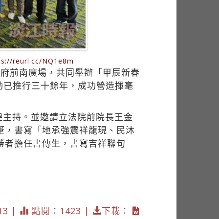
url.cc/NQ1e8m
統府前南廣場，共同舉辦「甲辰新春
動已推行三十餘年，成功營造揮毫
煌主持。並邀請立法院前院長王金
筆，書寫「地承強震祥龍現、民沐
勝者擔任書傳生，書寫吉祥聯句
13 |
點閱：1423 |
下載：