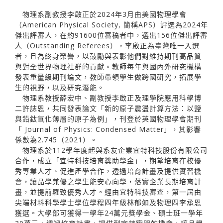
物理系副教授李啟正於2024年3月由美國物理學會
（American Physical Society, 簡稱APS）評選為2024年
傑出評審人，在約91600位審稿者中，選出156位傑出評審
人（Outstanding Referees），李啟正為臺灣唯一入選
者，且為終身榮譽，以鼓勵與表彰他們對維持期刊高品質
與對全世界物理社群的貢獻。教師每年與國內外研究機構
發表重量級期刊論文，教師帶領學生做跨國研究，拓展學
生的視野，以及研究潛能。
物理系教授薛宏中、副教授李啟正及理學院應用科學博
二許誌恩，共同發表論文「新的原子震盪計算方法：以鹽
與鉛鈦氧化薄層的原子為例」，刊登於英國物理學會期刊
「 Journal of Physics: Condensed Matter」，其影響
係數為2.745（2021）。
物理系於112學年度起與系友企業宜特科技股份有限公司
合作，成立「宜特科技培育獎助學金」，期望培育在校優
秀專業人才、促進產學合作，透過培育計畫及提供實習機
會，讓品學兼優之學生能安心向學，落實企業長期培育計
畫，並提前羅致優秀人才。經由宜特科技審查，第一屆由
尖端材料科學學士學位學程四年級林郁如及物理四李承恩
獲選。大學部可獲得一學年24萬元獎學金、碩士班一學年