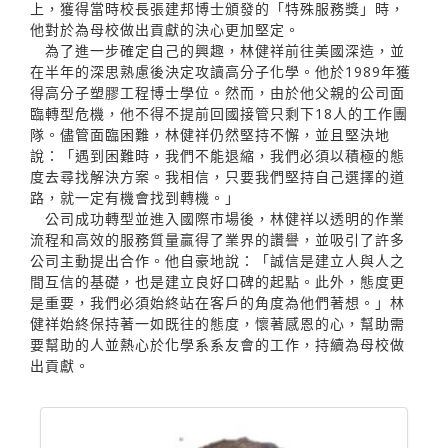
上，獲得當時校長張建邦博士頒發的「特殊服務獎」時，
他對於為母校做出貢獻的決心更加堅定。
為了進一步確定自己的興趣，林健祥前往美國深造，並
在半年的深思熟慮後決定攻讀高分子化學。他於1989年獲
得高分子塑膠工程博士學位。然而，由於他父親的公司面
臨轉型危機，他不得不提前回國接管只剩下18人的工作團
隊。儘管面臨困難，林健祥仍然堅持不懈，並且堅決地
說：「遇到困難時，我們不能退縮，我們必須以積極的態
度去尋找解決方案。我相信，只要我們堅持自己選擇的道
路，就一定有機會找到轉機。」
公司成功轉型並進入國際市場後，林健祥以透明的作業
流程和高效的服務質量贏得了業界的讚譽，並吸引了許多
公司主動提出合作。他自豪地說：「誠信是建立人與人之
間互信的基礎，也是建立良好口碑的起點。此外，態度更
是重要，我們必須始終站在客戶的角度為他們著想。」林
健祥始終保持著一如既往的態度，懷著感恩的心，幫助需
要幫助的人並熱心於化學系系友會的工作，持續為母校做
出貢獻。