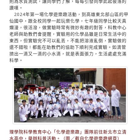
則為水質測試，讓同學們了解，每每引發同學此起彼落的
讚嘆。
2024年第一場化學遊樂趣活動，到高雄東北部山區的甲
仙國中，跟全校同學一起玩樂化學，七年級同學比較天真
爛漫，很活潑，做實驗時常有微妙有趣的對答，科教中心
老師與助教們會提醒，實驗用的化學品雖是日常生活中的
東西，但實驗完不可以亂丟，不能把溶液亂倒，實驗做的
還不錯啦 ! 都能在助教們的協助下順利完成實驗。如滴管
擠出一滴又一滴的小水滴，就是表面張力，生活處處充滿
科學。
理學院科學教育中心「化學遊樂趣」團隊前往新北市立清
水高中，舉辦科普活動。（圖／截自化學遊樂趣網頁）