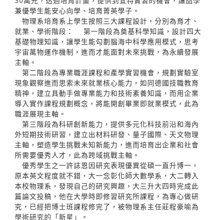
30萬元，透過培育計畫，提供到宜特實習的機會，讓品學
兼優學生能安心向學、培育菁英學子。
物理系培育系上學生按照三大課程設計，分別為育才、
就業、學術階段： 第一階段為奠基科學知識，設計四大
基礎物理知識，讓學生能勾劃腦海中科學應用模式，思考
宇宙萬物運作機制，進而才能面對未來挑戰，為永續發展
主軸。
第二階段為專業職涯課程和產學實習機會，規劃實驗室
現象觀察進而思索未來就業核心能力，如同德國技職教育
精神，建立具動手做專業能力和技術素養知識，而用企業
導入實作課程規劃概念，將能開創畢業即就業模式，此為
職涯展現主軸。
第三階段為科研創新能力，提供多元化科技前沿和海內
外短期技術研習，建立出材料研發、量子國際、天文物理
主軸，塑造學生挑戰未知新能力，進而培育出企業和社會
所需要優秀人才，此為跨域挑戰主軸。
優秀學生之一許誌恩因研究表現優異從碩一直升博一，
原本英文程度就不錯，大一念彰化師大數學系，大二轉入
本校物理系，發現自己的研究興趣，大三升大四時完成此
篇論文投稿，他在大學時即修習研究所課程，為專心做研
究，已經把博士班課程修完了，被物理系主任莊程豪喻為
學術研究的「新星」。