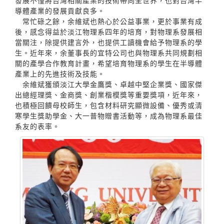
發展不僅將台灣相關產業的技術帶向全世界，也對台灣半
導體產業的發展貢獻良多。
常忙碌之餘，余維斌也熱心於公益事業，更於事業有成
後，感念得益於淡江物理系四年的培育，對物理系發展相
當關注，除提供建言外，也提供工讀機會給予物理系的學
生。近年來，余董事長的宜特公司也與物理系共同規劃相
關的產學合作教育計畫，希望培育物理系的學生在半導體
產業上的先進技術及技能。
余維斌獲頒淡江大學金鷹獎、卓越中堅企業獎、國家傑
出總經理獎、金商獎、創業楷模獎等重要獎項，近年來，
也積極回饋母校師生，包含材料研究顯微設備、優秀或清
寒學生獎助學金、大一普物贈書活動等，成為物理系最佳
系友的表率。