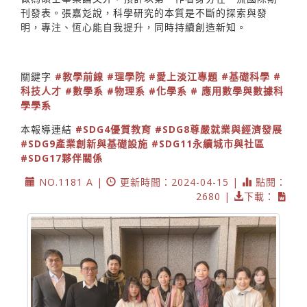
刊發表。張嘉彣說，科學研究的本質是不斷的探索與發
明，專注、恆心能自我提升，同時持續創造新知。
關鍵字
#教學前線
#理學院
#愛上淡江專題
#基礎科學
#
科技人才
#數學系
#物理系
#化學系
# 應用數學與數據科
學學系
本報導連結
#SDG4優質教育
#SDG8尊嚴就業與經濟發展
#SDG9產業創新與基礎設施
#SDG11永續城市與社區
#SDG17夥伴關係
NO.1181 A |
更新時間：2024-04-15 |
點閱：
2680 |
下載：