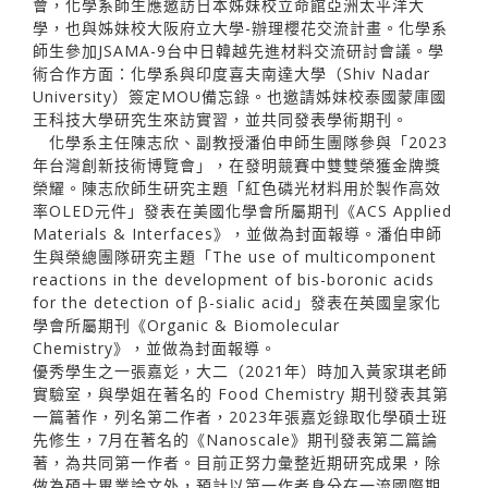
會，化學系師生應邀訪日本姊妹校立命館亞洲太平洋大
學，也與姊妹校大阪府立大學-辦理櫻花交流計畫。化學系
師生參加JSAMA-9台中日韓越先進材料交流研討會議。學
術合作方面：化學系與印度喜夫南達大學（Shiv Nadar
University）簽定MOU備忘錄。也邀請姊妹校泰國蒙庫國
王科技大學研究生來訪實習，並共同發表學術期刊。
化學系主任陳志欣、副教授潘伯申師生團隊參與「2023
年台灣創新技術博覽會」，在發明競賽中雙雙榮獲金牌獎
榮耀。陳志欣師生研究主題「紅色磷光材料用於製作高效
率OLED元件」發表在美國化學會所屬期刊《ACS Applied
Materials & Interfaces》，並做為封面報導。潘伯申師
生與榮總團隊研究主題「The use of multicomponent
reactions in the development of bis-boronic acids
for the detection of β-sialic acid」發表在英國皇家化
學會所屬期刊《Organic & Biomolecular
Chemistry》，並做為封面報導。
優秀學生之一張嘉彣，大二（2021年）時加入黃家琪老師
實驗室，與學姐在著名的 Food Chemistry 期刊發表其第
一篇著作，列名第二作者，2023年張嘉彣錄取化學碩士班
先修生，7月在著名的《Nanoscale》期刊發表第二篇論
著，為共同第一作者。目前正努力彙整近期研究成果，除
做為碩士畢業論文外，預計以第一作者身分在一流國際期