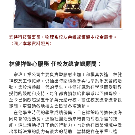
宜特科技董事長，物理系校友余維斌獲頒本校金鷹獎。
（圖／本報資料照片）
林健祥熱心服務 任校友總會總顧問：
宗瑋工業公司主要負責塑膠射出加工和模具製造。林健
祥校友工作忙碌，仍抽出時間積極參與化學系系友會的活
動，樂於培養新一代的學生。林健祥感激在學期間受到教
授們的鼓勵和支持，每年都會捐款給化學系以回饋母校，
至今已捐獻超過五千多萬元給母校，擔任校友總會總會長
期間，更幫助各地校友會舉辦各項活動。
在他學生時代的學業成績優異，且在課餘時間擔任淡海
同舟會的活動長，通過社團活動來培養領導者所需的技
能，這些活動提升了他的行動力，也對他在商業領域中做
出果斷決策的能力有很大的幫助。當林健祥在畢業典禮