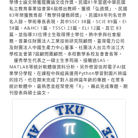
學博士論文榮獲龍騰論文佳作獎。民國81年當選中華民國
私立教育事業協會第6屆傑出教師，獲頒「弘道獎」、民國
83年榮獲教育部「教學特優教師獎」、民國88年列名世界
名人錄。學術專長表現，其中SSCI 38篇、SCIE 89篇、EI
58篇、A&HCI 1篇、TSSCI 23篇、ELI 12篇、其它 83
篇，並指導33位博士生取得博士學位。熱中參與社會服
務，曾兼任財團法人工業技術研究院顧問、臺灣電力公司
及財團法人中國生產力中心董事、社團法人台北市淡江大
學校友會第7屆顧問團顧問、本校數學系校友會會長等。
優秀學生代表之一碩士生李筠薇，接觸過SAS、
MATLAB等統計軟體做資料分析，另外修習信邦電子AI就
業學分學程，在課程中與組員運用Python學習對圖片辨識
的技巧，也在期末完成了對人臉辨識年齡的專題。在眾多
統計軟體中，最熟悉並經常使用「R」，藉此完成專題、期
刊發表與碩士論文。