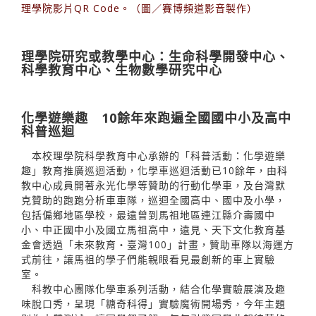
理學院影片QR Code。（圖／賽博頻道影音製作）
理學院研究或教學中心：生命科學開發中心、
科學教育中心、生物數學研究中心
化學遊樂趣 10餘年來跑遍全國國中小及高中
科普巡迴
本校理學院科學教育中心承辦的「科普活動：化學遊樂
趣」教育推廣巡迴活動，化學車巡迴活動已10餘年，由科
教中心成員開著永光化學等贊助的行動化學車，及台灣默
克贊助的跑跑分析車車隊，巡迴全國高中、國中及小學，
包括偏鄉地區學校，最遠曾到馬祖地區連江縣介壽國中
小、中正國中小及國立馬祖高中，遠見、天下文化教育基
金會透過「未來教育‧臺灣100」計畫，贊助車隊以海運方
式前往，讓馬祖的學子們能親眼看見最創新的車上實驗
室。
科教中心團隊化學車系列活動，結合化學實驗展演及趣
味脫口秀，呈現「糖奇科得」實驗魔術開場秀，今年主題