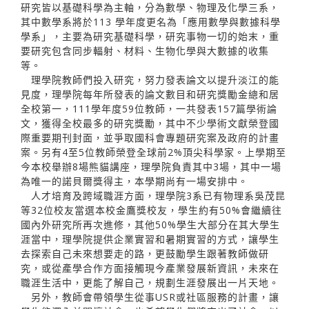
研究皆以基礎科學為主軸，分為數學、物理及化學三系，
其中數學系將於113 學年度更名為「應用數學與數據科學
學系」，主要為研究基礎科學，研究事物一切的始末，重
要研究包含同步輻射、材料、生物化學與大數據的收集
等。
理學院教師們投入研究，努力發表論文以提升淡江的能
見度，理學院每年所發表的論文數目和研究獎勵金總和居
全校第一，111學年度59位教師，一共發表157篇學術論
文，獲得全校最多的研究獎勵，其中不少學術文獻榮登國
際重要期刊封面，並爭取國科會專題研究案及政府的計畫
案。另有4至5位教師榮登全球前2%頂尖科學家。上學期至
今本校舉辦8場熊貓講座，理學院負責其中3場，其中一場
為唯一的諾貝爾獎得主，本學期尚有一場安排中。
人才培育及跨域職涯方面，理學院3系已有物理系吳茂昆
等32位校友當選本校金鷹獎校友，學生約有50%會繼續往
國內外研究所再次進修，其他50%學生大部分在其大學生
涯當中，理學院提供企業實習和暑期實習的方式，讓學生
去探索自己未來想要走的路，更鼓勵學生跟著教師做研
究，或從產學合作方面接觸現今產業發展新資訊，未來在
職涯生活中，更能了解自己，規劃生涯發展出一片天地。
另外，教師會帶領學生從事USR或社區服務的計畫，讓