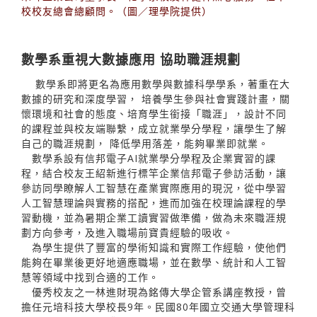
校校友總會總顧問。（圖／理學院提供）
數學系重視大數據應用 協助職涯規劃
數學系即將更名為應用數學與數據科學學系，著重在大
數據的研究和深度學習， 培養學生參與社會實踐計畫，關
懷環境和社會的態度、培育學生銜接「職涯」，設計不同
的課程並與校友端聯繫，成立就業學分學程，讓學生了解
自己的職涯規劃， 降低學用落差，能夠畢業即就業。
數學系設有信邦電子AI就業學分學程及企業實習的課
程，結合校友王紹新進行標竿企業信邦電子參訪活動，讓
參訪同學瞭解人工智慧在產業實際應用的現況，從中學習
人工智慧理論與實務的搭配，進而加強在校理論課程的學
習動機，並為暑期企業工讀實習做準備，做為未來職涯規
劃方向參考，及進入職場前寶貴經驗的吸收。
為學生提供了豐富的學術知識和實際工作經驗，使他們
能夠在畢業後更好地適應職場，並在數學、統計和人工智
慧等領域中找到合適的工作。
優秀校友之一林進財現為銘傳大學企管系講座教授，曾
擔任元培科技大學校長9年。民國80年國立交通大學管理科