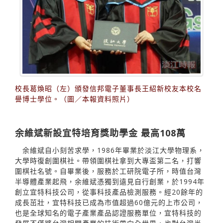
校長葛煥昭（左）頒發信邦電子董事長王紹新校友本校名
譽博士學位。（圖／本報資料照片）
余維斌新設宜特培育獎助學金 最高108萬
余維斌自小刻苦求學，1986年畢業於淡江大學物理系，
大學時復創圍棋社。帶領圍棋社拿到大專盃第二名，打響
圍棋社名號。自畢業後，服務於工研院電子所，時值台灣
半導體產業起飛，余維斌憑獨到遠見自行創業，於1994年
創立宜特科技公司，從事科技產品檢測服務。經20餘年的
成長茁壯，宜特科技已成為市值超過60億元的上市公司，
也是全球知名的電子產業產品認證服務單位，宜特科技的