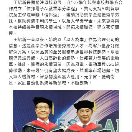
王紹新長期關注母校發展，自107學年起與本校數學系合
作成立「信邦電子AI就業學分學程」、贊助支持AI創智學
院及工學院舉辦「信邦盃」，陸續捐助獎學金給優秀學弟
妹，幫助經濟不利的學生，以及入學獎學金，未來更將與
本校持續攜手實現永續場域、開拓永續職涯，建立密切關
連。
王紹新一直以來，始終以「以人為本」作為治理公司的
信念，透過產學合作培育優秀潛力人才，為客戶量身訂做
解決方案，以高品質的產品服務串連世界科技趨勢。隨著
環保意識興起、人口高齡化的趨勢，信邦著力發展的電動
車、綠能、醫療的永續事業，因為風電、電動車與ESG趨
勢帶動，未來幾年仍有望大幅成長，並看準市場趨勢，切
入無人機線材、智慧物流與無人應用、元宇宙、低軌衛
星、家庭自動化系統等新領域，不斷創新。