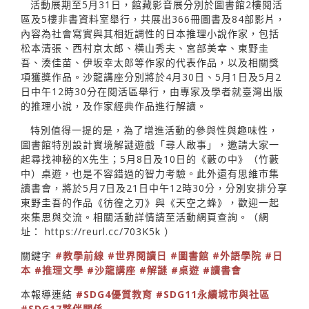
活動展期至5月31日，館藏影音展分別於圖書館2樓閱活
區及5樓非書資料室舉行，共展出366冊圖書及84部影片，
內容為社會寫實與其相近調性的日本推理小說作家，包括
松本清張、西村京太郎、横山秀夫、宮部美幸、東野圭
吾、湊佳苗、伊坂幸太郎等作家的代表作品，以及相關獎
項獲獎作品。沙龍講座分別將於4月30日、5月1日及5月2
日中午12時30分在閱活區舉行，由專家及學者就臺灣出版
的推理小說，及作家經典作品進行解讀。
特別值得一提的是，為了增進活動的參與性與趣味性，
圖書館特別設計實境解謎遊戲「尋人啟事」，邀請大家一
起尋找神秘的X先生；5月8日及10日的《藪の中》（竹藪
中）桌遊，也是不容錯過的智力考驗。此外還有思維市集
讀書會，將於5月7日及21日中午12時30分，分別安排分享
東野圭吾的作品《彷徨之刃》與《天空之蜂》，歡迎一起
來集思與交流。相關活動詳情請至活動網頁查詢。（網
址：
https://reurl.cc/703K5k
）
關鍵字
#教學前線
#世界閱讀日
#圖書館
#外語學院
#日
本
#推理文學
#沙龍講座
#解謎
#桌遊
#讀書會
本報導連結
#SDG4優質教育
#SDG11永續城市與社區
#SDG17夥伴關係