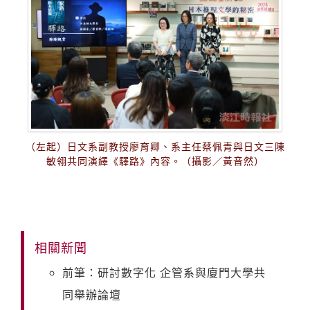
（左起）日文系副教授廖育卿、系主任蔡佩青與日文三陳
敏翎共同演繹《驛路》內容。（攝影／黃音然）
相關新聞
前筆：研討數字化 企管系與廈門大學共
同舉辦論壇