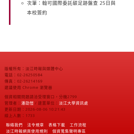
次筆：翰可國際委託碳足跡盤查 25日與
本校簽約
版權所有：淡江時報與媒體中心
電話：02-26250584
傳真：02-26214169
建議使用 Chrome 瀏覽器
個資相關問題請洽受理窗口，分機2799
管理者：
潘劭愷
/ 建置單位：
淡江大學資訊處
更新日期：2026-08-06 10:21:43
線上人數：1733
聯絡我們
法令規章
表格下載
工作流程
淡江時報網頁使用規則
個資蒐集聲明專區