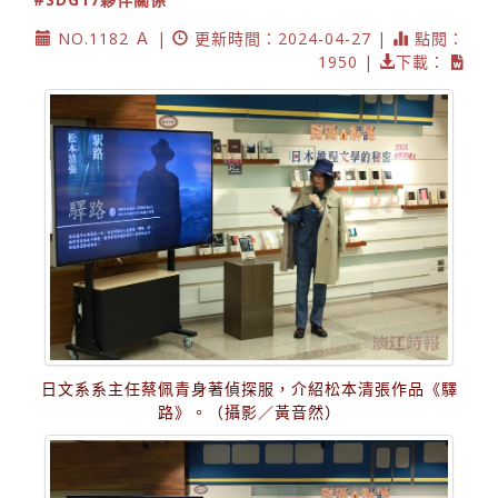
NO.1182 Ａ |
更新時間：2024-04-27 |
點閱：
1950 |
下載：
日文系系主任蔡佩青身著偵探服，介紹松本清張作品《驛
路》。（攝影／黃音然）