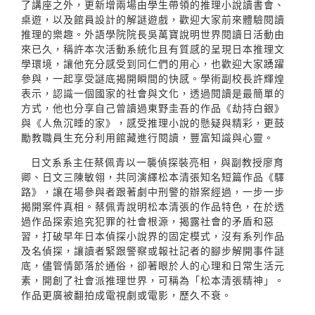
了講座之外，更新增兩場由學生帶領的推理小說讀書會、
桌遊，以及館員設計的解謎遊戲，歡迎大家前來體驗閱讀
推理的樂趣。外語學院院長吳萬寶說明世界閱讀日活動由
來已久，稱許本次活動系統化且有質感的呈現日本推理文
學環境，讓他充分感受到同仁們的用心，也歡迎大家踴躍
參與，一起享受謎底揭開瞬間的快感。學術副校長許輝煌
表示，認識一個國家的社會與文化，透過閱讀是最簡單的
方式，他也分享自己曾讀過東野圭吾的作品《劫持白銀》
與《人魚沉睡的家》，感受推理小說的懸疑與精彩，更鼓
勵教職員生充分利用館藏進行閱讀，豐富知識與心靈。
日文系系主任蔡佩青以一襲偵探裝亮相，與副教授廖育
卿、日文三陳敏翎，共同演繹松本清張知名短篇作品《驛
路》，讓在場參與者跟著劇中刑警的辦案經過，一步一步
揭開案件真相。蔡佩青說明松本清張的作品特色，在於透
過作品探索追究犯罪的社會根源，揭露社會的矛盾和惡
習，打破早年日本偵探小說界的固定模式，沒有系列作品
及名偵探，讓讀者緊跟警察或報社記者的腳步解開事件謎
底，儘管情節落於通俗，卻著眼於人的心理和日常生活元
素，開創了社會派推理世界，可稱為「松本清張精神」。
作品更廣被翻拍成電視劇或電影，歷久不衰。