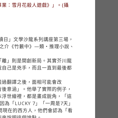
業：雪月花殺人遊戲》」。(攝
讀日」文學沙龍系列講座第三場，
龍之介《竹藪中》—類・推理小說、
「離」則是開創新局。其實芥川龍
說自己是兇手，而且一直到最後都
透過翻譯之後，面相可能會改
背後意涵」。他舉了實際的例子，
本浮世繪裡，都是畫成銳角，「這
「LUCKY 7」「一周是7天」
問現在的西方人，他們會認為「看
術來說明這個論點。