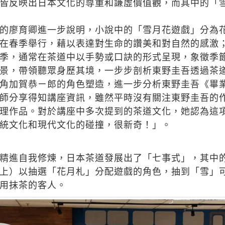
皆反映出日本文化的尊重和謙虛價值觀，而其中的「
的廖育卿進一步說明，小說中的「雪月花遊戲」分為
在春季舉行，藉以表達對生命的讚美和對自然的感激
季，通常在茶道中以手勢或口訣的形式呈現，象徵季
景，帶領聽眾身歷其境，一步步剖析東野圭吾透過茶
角加賀恭ㄧ郎的角色塑造，進一步分析東野圭吾《畢
師分享得知講座資訊，雖然平時沒有關注東野圭吾的
理作品。對於講座中多次提到的茶道文化，她認為這
統文化和現代文化的碰撞，很新奇！」。
精進自我修煉，日本茶道發展出了「七事式」，其中
上）以抽選「花月札」分配遊戲的角色，抽到「雪」
用抹茶的客人。