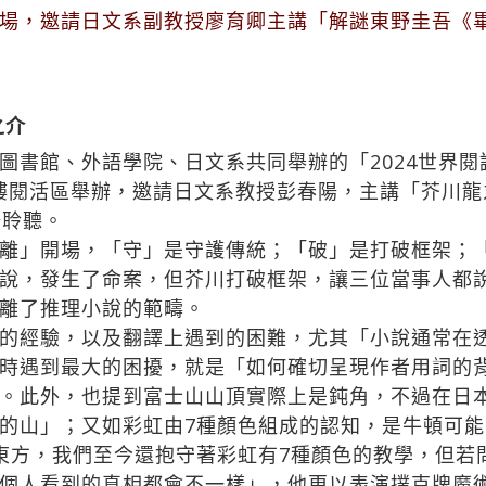
場，邀請日文系副教授廖育卿主講「解謎東野圭吾《畢
之介
書館、外語學院、日文系共同舉辦的「2024世界閱
館二樓閱活區舉辦，邀請日文系教授彭春陽，主講「芥川
場聆聽。
離」開場，「守」是守護傳統；「破」是打破框架；
說，發生了命案，但芥川打破框架，讓三位當事人都
離了推理小說的範疇。
的經驗，以及翻譯上遇到的困難，尤其「小說通常在
時遇到最大的困擾，就是「如何確切呈現作者用詞的
。此外，也提到富士山山頂實際上是鈍角，不過在日
山」；又如彩虹由7種顏色組成的認知，是牛頓可能因為
東方，我們至今還抱守著彩虹有7種顏色的教學，但若
個人看到的真相都會不一樣」，他更以表演撲克牌魔