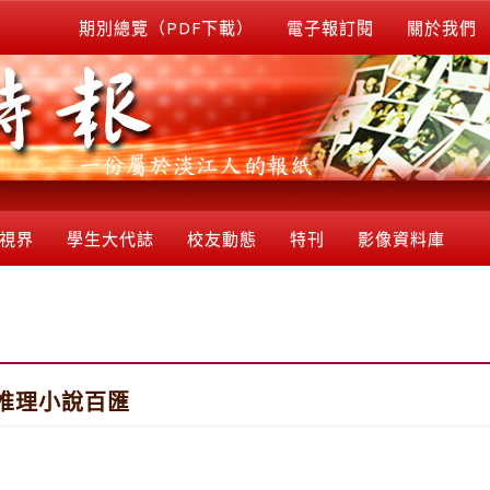
期別總覽（PDF下載）
電子報訂閱
關於我們
視界
學生大代誌
校友動態
特刊
影像資料庫
推理小說百匯