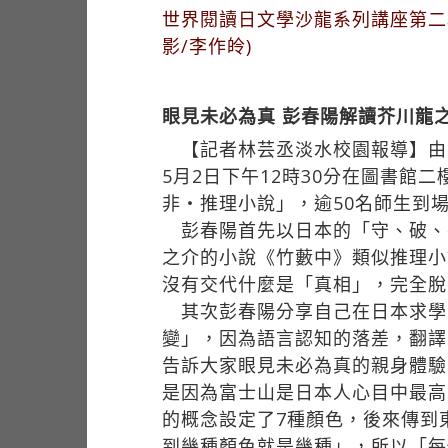
世界閱讀日文學沙龍系列講座第二
影/李作皊)
眼見未必為真 彭春陽解讀芥川龍
【記者林芸丞淡水校園報導】由圖
5月2日下午12時30分在圖書
非・推理小說」，逾50名師生到
彭春陽首先以日本的「守、破、
之介的小說《竹藪中》類似推理小
沒有交代什麼是「真相」，完全脫
其次彭春陽分享自己在日本求學
變」，因為語言認知的落差，翻譯
告訴大家眼見未必為真的親身體驗
是因為富士山是日本人心目中最高的
的概念設定了7種顏色，後來傳到
到幾種顏色就是幾種」，所以「每