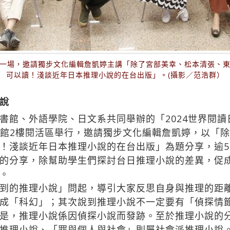
一場，邀請獨步文化編輯詹凱婷主講「除了宮部美幸、松本清張、
可以讀！淺談近年日本推理小說的在台出版」。(攝影／范浩群）
說
館、外語學院、日文系共同舉辦的「2024世界閱讀
圖書館2樓閱活區舉行，邀請獨步文化編輯詹凱婷，以「
！淺談近年日本推理小說的在台出版」為題分享，逾5
的分享，除幫助學生們探討台日推理小說的差異，促
。
到的推理小說」問起，導引大家反思自身與推理的距
成「科幻」；其次說到推理小說不一定要有「偵探情
是，推理小說係因偵探小說而發跡。至於推理小說的
推理小說、「罪與個人與社會」則屬社會派推理小說