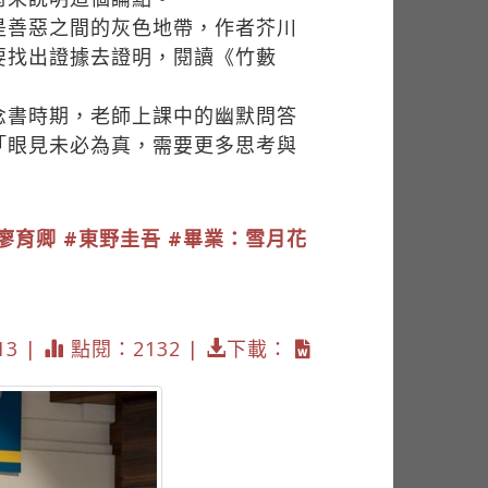
是善惡之間的灰色地帶，作者芥川
要找出證據去證明，閱讀《竹藪
念書時期，老師上課中的幽默問答
「眼見未必為真，需要更多思考與
廖育卿
#東野圭吾
#畢業：雪月花
13 |
點閱：2132 |
下載：