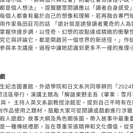
都是個人想法」，提醒聽眾閱讀應以「讀者自身感受
每個人都會有屬於自己的想像和理解，若再融合專門
用作家島田莊司的話 「詭計就是誘發讀者驚奇的人為
掌握快速步調，以怪奇、幻想的妝點達成精緻的衝擊
究它與評論它，都是開啟另一個世界的新途徑。」作
參與本次講座，過程中讓她認識到更多不一樣的推理
戲
紀念圖書館、外語學院和日文系共同舉辧的「2024
2樓閱活區舉行，演講主題為「解謎東野圭吾《畢業：雪
參與。 主持人英文系副教授涂銘宏，提到自己平時有
戲劇作品使用之題材，鼓勵大家可從閱讀或戲劇進行涉
殺人遊戲》故事大綱及角色關係圖，帶入故事中最重
是一種傳統禮節，旨在尊重茶道精神和文化價值，從