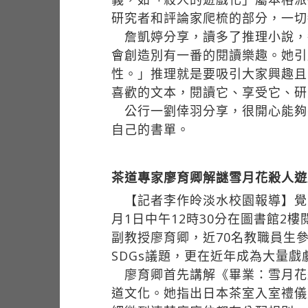
研究者和評論家爬梳的部分，一切
詹凱婷分享，讀多了推理小說，
會創造別有一番的閱讀樂趣。她引
性。」推理就是要吸引大家興趣且
喜歡的文本，閱讀它、享受它、研
公行一劉倖羽分享，很開心能夠
自己的書單。
茶道專家廖育卿解謎雪月花殺人遊
【記者李作皊淡水校園報導】覺生
月1日中午12時30分在圖書館
副教授廖育卿，近70名教職員生
SDGs議題，更在近年成為大量
廖育卿首先講解《畢業：雪月花
道文化。她指出日本茶室入室禮儀