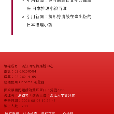
引用新聞：世界閱讀日文學沙龍講
座 日本推理小說百匯
引用新聞：詹凱婷淺談在臺出版的
日本推理小說
版權所有：淡江時報與媒體中心
電話：02-26250584
傳真：02-26214169
建議使用 Chrome 瀏覽器
個資相關問題請洽受理窗口，分機2799
管理者：
潘劭愷
/ 建置單位：
淡江大學資訊處
更新日期：2026-08-06 10:21:43
線上人數：788
聯絡我們
法令規章
表格下載
工作流程