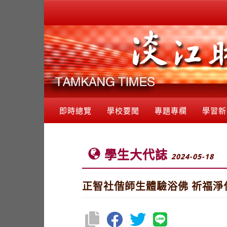
即時總覽
學校要聞
專題專欄
學習新
學生大代誌
2024-05-18
正智社偕師生體驗浴佛 祈福淨