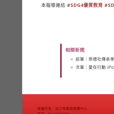
本報導連結
#SDG4優質教育
#S
相關新聞
前筆：崇德社傳承孝
次筆：愛在行動 iP
版權所有：淡江時報與媒體中心
電話：02-26250584