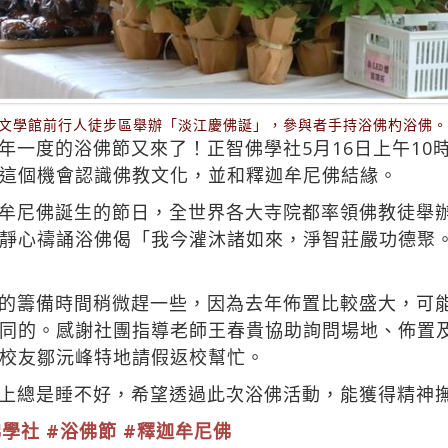
在文學館前行人徒步區舉辦「淡江慶佛誕」，參與者手持浴佛杓浴佛
年一度的浴佛節又來了！正智佛學社5月16日上午10
這個機會認識佛教文化，並和釋迦牟尼佛結緣。
牟尼佛誕生的節日，全世界各大寺院都率領佛教徒舉
靜心禱誦浴佛偈「我今灌沐諸如來，淨智莊嚴功德聚
的籌備時間稍微趕一些，因為去年佈置比較盛大，可
同的。感謝社團指導老師王春貴協助詢問場地、佈置
校友鄒沅峰特地請假返校幫忙。
上總是睡不好，希望透過此次浴佛活動，能獲得精神
佛學社
#浴佛節
#釋迦牟尼佛