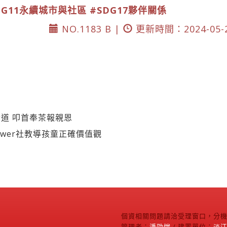
DG11永續城市與社區
#SDG17夥伴關係
NO.1183 B |
更新時間：2024-05-
道 叩首奉茶報親恩
ower社教導孩童正確價值觀
個資相關問題請洽受理窗口，分機2
管理者：
潘劭愷
/ 建置單位：
淡