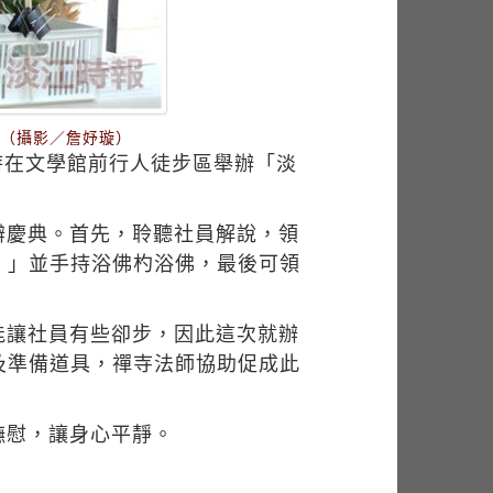
。（攝影／詹妤璇）
時在文學館前行人徒步區舉辦「淡
辦慶典。首先，聆聽社員解說，領
。」並手持浴佛杓浴佛，最後可領
能讓社員有些卻步，因此這次就辦
及準備道具，禪寺法師協助促成此
撫慰，讓身心平靜。