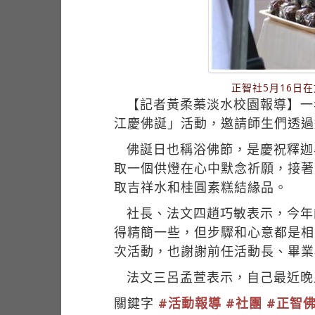
正智社5月16日
【記者黃柔蓁淡水校園報導】一
江慶佛誕」活動，邀請師生們透過
佛誕日也稱浴佛節，是慶祝釋迦
取一個供燈在心中默念祈願，接著
取吉祥水和桂圓素糕結緣品。
社長、法文四趙巧敏表示，今年
得精簡一些，但步驟和心意都是相
次活動，也謝謝前任活動長、畢業
法文三呂孟萱表示，自己最近晚
關鍵字
#活動報導
#社團
#正智