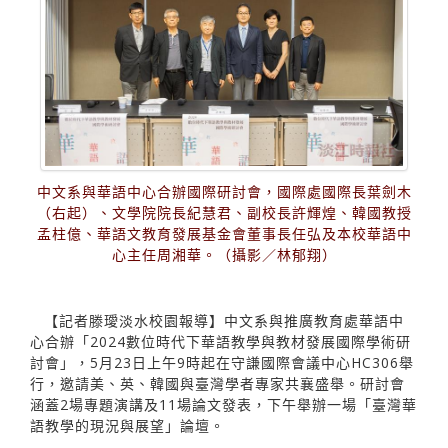
中文系與華語中心合辦國際研討會，國際處國際長葉劍木
（右起）、文學院院長紀慧君、副校長許輝煌、韓國教授
孟柱億、華語文教育發展基金會董事長任弘及本校華語中
心主任周湘華。（攝影／林郁翔）
【記者滕璦淡水校園報導】中文系與推廣教育處華語中
心合辦「2024數位時代下華語教學與教材發展國際學術研
討會」，5月23日上午9時起在守謙國際會議中心HC306舉
行，邀請美、英、韓國與臺灣學者專家共襄盛舉。研討會
涵蓋2場專題演講及11場論文發表，下午舉辦一場「臺灣華
語教學的現況與展望」論壇。