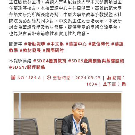
主任歐德芬主持，與談人有明尼蘇達大學中文領航項目主
任張瑜芬校友，本校華語中心主任周湘華，高雄師範大學
華語文研究所所長謝奇懿，中原大學語教學系教授暨人社
院院長彭妮絲共同探討。中文系主任殷善培表示，本次研
討會為華語教學及教材發展，提供豐富的學術交流平台，
也為與會者帶來前瞻性和實用性的啟發。
關鍵字
#活動報導
#中文系
#華語中心
#數位時代
#華語
教學
#教材發展
#國際研討
本報導連結
#SDG4優質教育
#SDG9產業創新與基礎設施
#SDG17夥伴關係
NO.1184 A |
更新時間：2024-05-25 |
點閱：
1694 |
下載：