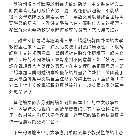
學術副校長許輝煌於開幕式致詞勉勵，中文系課程與華
語教學皆可運用數位資源，趕上現在發展趨勢，不能落
後。文學院院長紀慧君表示：「華語文可以變成全世界需
要學習的語言」，剛好文學院也在推廣數位人文的學習，
希望能交流華語教學跟數位教材的發展，共同努力進步。
研討會安排兩場專題演講。第一場邀請韓國外國語大學
教授孟柱億，主講「跨文化交際中對應的局限性」，以韓
語與中文的相同詞彙，舉例探討在跨文化環境下，語言交
際時面臨的不同語境，會對應到不同意義。如「技巧」一
詞在韓語裡含有貶斥的意思，在中文裡則為正面意思。第
二場專題演講則邀請本校優華語計畫合作夥伴，英國愛丁
堡大學亞洲系中文項目主任欒多於線上發表，主題為「海
外本土化中文教學課程發展與設計」，以英國為例分享海
外教學現狀。
其他論文發表分別討論如何繼續本土化的中文教學課
程，內容跨文化視角、高齡學習者的研究、數位科技應
用、教材設計和語法詞彙教學，為華語教學及教材發展提
供一個廣泛的交流平台。
下午的論壇由中原大學應用華語文學系教授暨華語中心