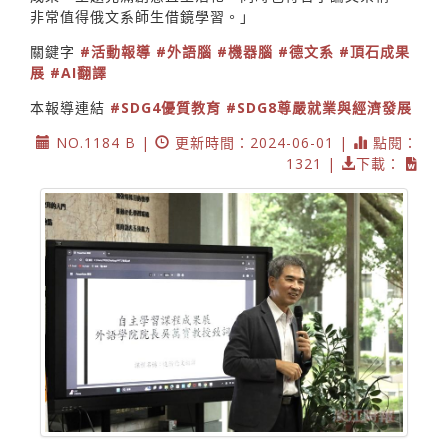
非常值得俄文系師生借鏡學習。」
關鍵字
#活動報導
#外語腦
#機器腦
#德文系
#頂石成果
展
#AI翻譯
本報導連結
#SDG4優質教育
#SDG8尊嚴就業與經濟發展
NO.1184 B |
更新時間：2024-06-01 |
點閱：
1321 |
下載：