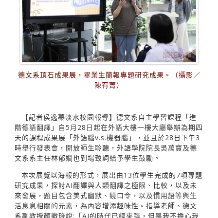
德文系頂石成果展，畢業生簡報專題研究成果。（攝影／
陳宥菁）
【記者侯逸蓁淡水校園報導】德文系自主學習課程「進
階德語翻譯」自5月28日起在外語大樓一樓大廳舉辦為期四
天的課程成果展「外語腦v.s.機器腦」，並且於28日下午3
時舉行發表會，開放師生聆聽，外語學院院長吳萬寶及德
文系系主任林郁嫺也到場致詞給予學生鼓勵。
本次展覽以海報的形式，展出由13位學生完成的7項專題
研究成果，探討AI翻譯與人類翻譯之極限、比較，以及未
來發展，題目包含美式幽默、繞口令，以及慣用語等與生
活息息相關的元素，為內容增添趣味性。指導老師、德文
系副教授顏徽玲說:「AI的時代已經來臨，但是我不擔心我