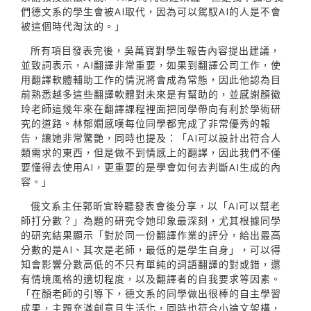
們德文系的學生會被AI取代，因為可以駕馭AI的人是不會
被這個時代淘汰的。」
所有項目發表完後，吳萬寶對學生報告內容提出建議，
並致詞表示，AI翻譯非常重要，如果到翻譯公司工作，使
用翻譯軟體輔助工作的情況將會成為常態，因此他認為目
前熟悉越多這些翻譯軟體對未來是有幫助的，並感謝顏徽
玲老師這幾年來在翻譯課程裡面把同學帶向有利於學術研
究的道路。林郁嫺感嘆每位同學都完成了非常優秀的報
告，讓她非常驚艷，同時也提及：「AI可以設計出符合人
類需求的東西，但是做不到情感上的翻譯，因此我們不僅
要懂得去使用AI，更重要的是學會如何去判斷AI生成的內
容。」
俄文系主任郭昕宜聆聽發表會後分享，以「AI可以幫老
師打分數？」為題的研究令她印象最深刻，尤其根據同學
的研究結果顯示「對於同一份翻譯作業的評分，給出最高
分數的是AI、其次是老師，最低的是學生自身」，可以得
知會影響分數高低的不只有單純的詞語翻譯的對或錯，還
有情境風格的適切程度，以及翻譯者的自我要求等因素。
「在顏老師的引導下，德文系的同學做出很棒的自主學習
成果，主題充滿創意且生活化，同時也符合小論文架構，