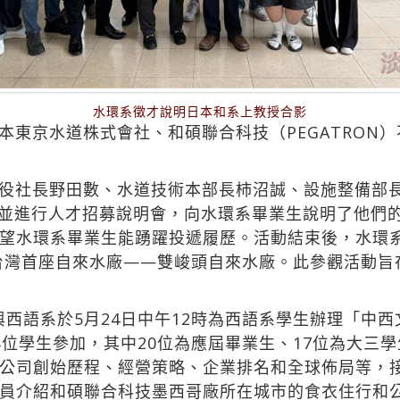
水環系徵才說明日本和系上教授合影
本東京水道株式會社、和碩聯合科技（PEGATRON
役社長野田數、水道技術本部長柿沼誠、設施整備部
環系並進行人才招募說明會，向水環系畢業生說明了他們
望水環系畢業生能踴躍投遞履歷。活動結束後，水環
的台灣首座自來水廠——雙峻頭自來水廠。此參觀活動
）與西語系於5月24日中午12時為西語系學生辦理「中
8位學生參加，其中20位為應屆畢業生、17位為大三
公司創始歷程、經營策略、企業排名和全球佈局等，
員介紹和碩聯合科技墨西哥廠所在城市的食衣住行和