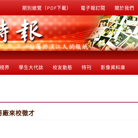
期別總覽（PDF下載）
電子報訂閱
關於我們
視界
學生大代誌
校友動態
特刊
影像資料庫
哥廠來校徵才