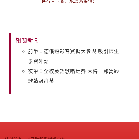
進行。（圖／水環系提供）
相關新聞
前筆：德俄短影音賽擴大參與 吸引師生
學習外語
次筆：全校英語歌唱比賽 大傳一鄭雋齡
歌藝冠群英
版權所有：淡江時報與媒體中心