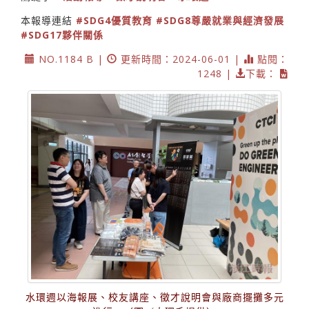
本報導連結
#SDG4優質教育
#SDG8尊嚴就業與經濟發展
#SDG17夥伴關係
NO.1184 B |
更新時間：2024-06-01 |
點閱：
1248 |
下載：
水環週以海報展、校友講座、徵才說明會與廠商擺攤多元