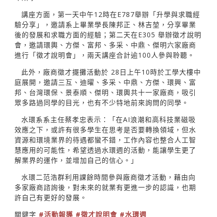
講座方面，第一天中午12時在E787舉辦「升學與求職經
驗分享」，邀請系上畢業學長陳邦正、林吉堃，分享畢業
後的發展和求職方面的經驗；第二天在E305 舉辦徵才說明
會，邀請環輿、方傑、富邦、多采、中鼎、傑明六家廠商
進行「徵才說明會」，兩天講座合計逾100人參與聆聽。
此外，廠商徵才擺攤活動於 28日上午10時於工學大樓中
庭展開，邀請三互、迪曜、多采、中鼎、方傑、環興、富
邦、台灣環保、景泰順、傑明、環輿共十一家廠商，吸引
眾多路過同學的目光，也有不少特地前來詢問的同學。
水環系系主任蔡孝忠表示：「在AI浪潮和高科技業磁吸
效應之下，或許有很多學生在思考是否要轉換領域，但水
資源和環境業界的待遇都蠻不錯，工作內容也整合人工智
慧應用的可能性，希望透過水環週的活動，能讓學生更了
解業界的運作，並增加自己的信心。」
水環二范浩群利用課餘時間參與廠商徵才活動，藉由向
多家廠商諮詢後，對未來的就業有更進一步的認識，也期
許自己有更好的發展。
關鍵字
#活動報導
#徵才說明會
#水環週