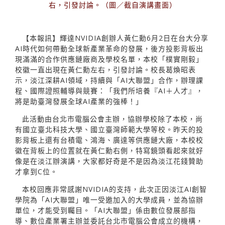
右，引發討論。（圖／截自演講畫面）
【本報訊】輝達NVIDIA創辦人黃仁勳6月2日在台大分享
AI時代如何帶動全球新產業革命的發展，後方投影背板出
現滿滿的合作供應鏈廠商及學校名單，本校「樸實剛毅」
校徽一直出現在黃仁勳左右，引發討論。校長葛煥昭表
示，淡江深耕AI領域，持續與「AI大聯盟」合作，辦理課
程、國際證照輔導與競賽：「我們所培養『AI＋人才』，
將是助臺灣發展全球AI產業的強棒！」
此活動由台北市電腦公會主辦，協辦學校除了本校，尚
有國立臺北科技大學、國立臺灣師範大學等校。昨天的投
影背板上還有台積電、鴻海、廣達等供應鏈大廠，本校校
徽在背板上的位置就在黃仁勳右側，特寫鏡頭看起來就好
像是在淡江辦演講，大家都好奇是不是因為淡江花錢贊助
才拿到C位。
本校回應非常感謝NVIDIA的支持，此次正因淡江AI創智
學院為「AI大聯盟」唯一受邀加入的大學成員，並為協辦
單位，才能受到矚目。「AI大聯盟」係由數位發展部指
導、數位產業署主辦並委託台北市電腦公會成立的機構，