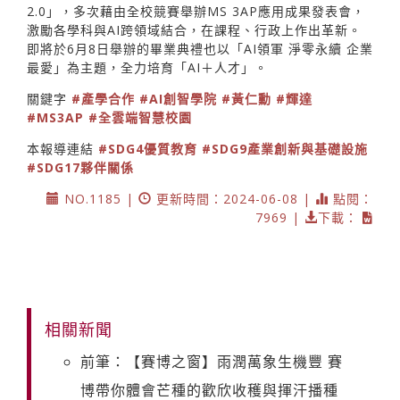
2.0」，多次藉由全校競賽舉辦MS 3AP應用成果發表會，
激勵各學科與AI跨領域結合，在課程、行政上作出革新。
即將於6月8日舉辦的畢業典禮也以「AI領軍 淨零永續 企業
最愛」為主題，全力培育「AI＋人才」。
關鍵字
#產學合作
#AI創智學院
#黃仁勳
#輝達
#MS3AP
#全雲端智慧校園
本報導連結
#SDG4優質教育
#SDG9產業創新與基礎設施
#SDG17夥伴關係
NO.1185 |
更新時間：2024-06-08 |
點閱：
7969 |
下載：
相關新聞
前筆：【賽博之窗】雨潤萬象生機豐 賽
博帶你體會芒種的歡欣收穫與揮汗播種