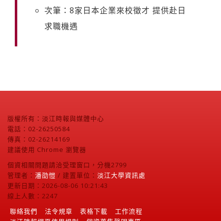
次筆：8家日本企業來校徵才 提供赴日
求職機遇
版權所有：淡江時報與媒體中心
電話：02-26250584
傳真：02-26214169
建議使用 Chrome 瀏覽器
個資相關問題請洽受理窗口，分機2799
管理者：
潘劭愷
/ 建置單位：
淡江大學資訊處
更新日期：2026-08-06 10:21:43
線上人數：2247
聯絡我們
法令規章
表格下載
工作流程