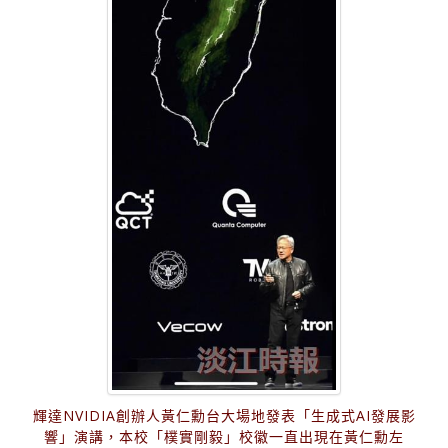
輝達NVIDIA創辦人黃仁勳台大場地發表「生成式AI發展影
響」演講，本校「樸實剛毅」校徽一直出現在黃仁勳左