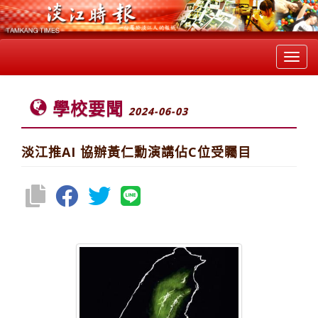
Toggl
navig
學校要聞
2024-06-03
淡江推AI 協辦黃仁勳演講佔C位受矚目