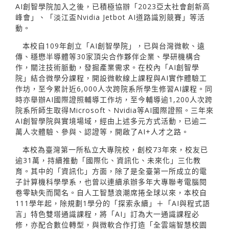
AI創智學院加入之後，已積極協辦「2023亞太社會創新高
峰會」、「淡江盃Nvidia Jetbot AI道路識別競賽」等活
動。
本校自109年創立「AI創智學院」，已與台灣微軟、遠
傳、穩懋半導體等30家頂尖合作夥伴企業、學研機構合
作，關注技術脈動，發掘產業需求。在校內「AI創智學
院」結合微學分課程，開設微軟線上課程與AI實作體驗工
作坊，至今累計近6,000人次跨院系所學生修習AI課程。同
時亦舉辦AI國際證照輔導工作坊，至今輔導逾1,200人次跨
院系所師生取得Microsoft、Nvidia等AI國際證照。三年來
AI創智學院與實境場域，經由上述多元方式活動，已逾二
萬人次體驗、參與、認證等，開啟了AI+人才之路。
本校為臺灣第一所私立大專院校，創校73年來，校友已
逾31萬，持續推動「國際化、資訊化、未來化」三化教
育。其中的「資訊化」方面，除了是全臺第一所成立的電
子計算機科學學系，也曾以連續承辦多年大專聯考電腦閱
卷零缺失而聞名。自人工智慧浪潮席捲全球以來，本校自
111學年起，除規劃1學分的「探索永續」＋「AI與程式語
言」特色雙塔通識課程，將「AI」訂為大一通識課程必
修，亦配合數位轉型，與微軟合作打造「全雲端智慧校園