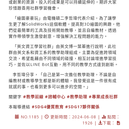
或創業的資源，投入的成果是可以持續延伸的，期許大家
珍惜跟善用社群學習機會。
「繪圖豪豪玩」由電機碩二李哲瑋代表介紹，為了讓學
生更了解SolidWorks這個軟體，提高對3D繪圖的興趣，他
們從最簡單的工具及技術開始教導，並且自編教材，透過
實作帶領學生激發創意，增強解決工程問題的能力。
「英文資工學習社群」由英文博一葉蓁進行說明，此社
群由英文系和資工系的教學助理組成，主要為促進跨領域
交流，希望能藉由不同領域的碰撞，相互討論增進學習技
巧，並佐以LINE Bot互動，用不同的教學方式達到創新。
李哲瑋分享，「自己是第一次擔任教學助理，不論是自
編教材或教導學生都是新的體驗，我發覺這是一件很有成
就感的事，也看到更多可以進步的空間。」
關鍵字
#教學前線
#諮輔中心
#教學助理
#專業成長社群
本報導連結
#SDG4優質教育
#SDG17夥伴關係
NO.1185 |
更新時間：2024-06-08 |
點閱：
1926 |
下載：