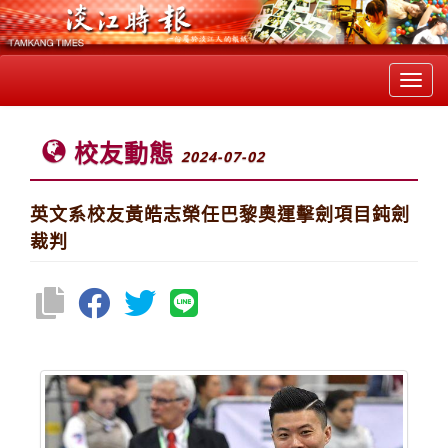
Toggl
navig
校友動態
2024-07-02
英文系校友黃皓志榮任巴黎奧運擊劍項目鈍劍
裁判