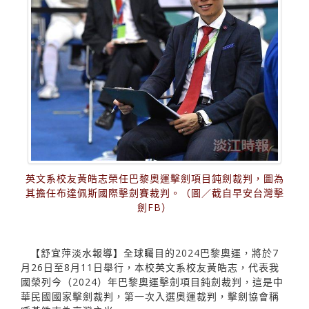
英文系校友黃皓志榮任巴黎奧運擊劍項目鈍劍裁判，圖為
其擔任布達佩斯國際擊劍賽裁判。（圖／截自早安台灣擊
劍FB）
【舒宜萍淡水報導】全球矚目的2024巴黎奧運，將於7
月26日至8月11日舉行，本校英文系校友黃皓志，代表我
國榮列今（2024）年巴黎奧運擊劍項目鈍劍裁判，這是中
華民國國家擊劍裁判，第一次入選奧運裁判，擊劍協會稱