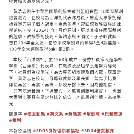
呼黃皓志為臺灣之光。
黃皓志現任中華民國擊劍協會裁判組組長暨FIE國際擊劍
總會裁判，在校時為西洋劍代表隊成員，曾獲大專擊劍錦
標賽軍刀男子個人冠軍。畢業多年，常回校教導西洋劍社
學弟妹，今（2024）年1月份寒訓，更以其擔任國際裁判
的經驗，教授擊劍技巧。黃皓志與王順民、于子昭教練，
曾在104年全大運，指導本校擊劍隊員奪得8金4銅佳績，
103年全大運則取得6金1銀2銅。
本校「西洋劍社」於1968年成立，優秀社員常入選學校
擊劍（西洋劍）代表隊，在教練及歷屆學長姐努力經營
下，社員們為校爭光，為大專乙組團體及個人冠、亞軍常
客。黃皓志在校時十分尊敬教練及學長姐，曾為了比賽，
即使再苦、再累、再痛，都咬牙撐下去，因為他相信，
「只有吃過苦頭，下過苦心，才能嘗到勝利果實。」也因
大家對比賽具有堅定無比的信念，才能屢創佳績，為校爭
光。
關鍵字
#校友動態
#英文系
#黃皓志
#擊劍隊
#巴黎奧運
#裁判
本報導連結
#SDG3良好健康和福祉
#SDG4優質教育