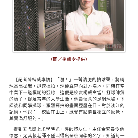
（圖／楊麒令提供）
【記者陳楷威專訪】「啪！」一聲清脆的拍球聲，將網
球高高拋起，迅速揮拍，球便直奔向對方場地，同時在空
中留下一道模糊的弧線。這便是校友楊麒令當年打球帥氣
的樣子，提及當年的大學生活，他最懷念的是網球場，下
課後和同學拋球、激烈揮拍的畫面歷歷在目。對於淡江的
記憶，他說：「校園在山上，感覺有點遺世獨立的感覺，
其實滿舒服的。」
提到五虎崗上求學時光，導師賴友仁、主任余繁最令他
懷念，尤其賴老師不僅叫得出全班同學的名字，知道每一