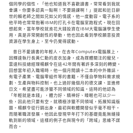
個同學的個性，「他也知道我不喜歡讀書，常常看到我就
會講，你要多認真一點啊！不要蹺課啊！」提起和近日辭
世的賴老師之間如兄如父的情感，他一度動容。電子系的
他平時也常常抱著IBM的打孔卡在電腦室跑程式。現在回
想起來，當年學校就肯花大錢投資在IBM大電腦讓學生使
用，真是非常開創性的舉動，他也因此看到學校願意投資
資源在學生身上，至今仍覺得感動。
昔日不愛讀書的年輕人，在去年Computex電腦展上，
因輝達執行長黃仁勳的皮衣加身，成為媒體關注的寵兒，
雲達科技總經理楊麒令在這42年間有著許多深刻的轉變。
回想當年初入職場時，他一個月閱讀十二本的中外雜誌，
有電子產業、電腦零組件等的書籍，不僅自學物料需求規
劃、生產與物料控制，也上過好幾個月的德文課、並進修
日文，希望盡可能涉獵不同領域的知識。這時的他認為
「年輕就是本錢」，體力好、精神好、睡眠也可以少一
些，因此他只要有空，就積極涉獵不同領域，拓展知識版
圖。楊麒令從行銷出身，最初與軟體開發似乎毫不相干。
而隨著職涯發展，他因此發現早年打下的基礎竟能無縫接
軌到新的領域，這樣的例子也與現今的「跨域」思維不謀
而合。