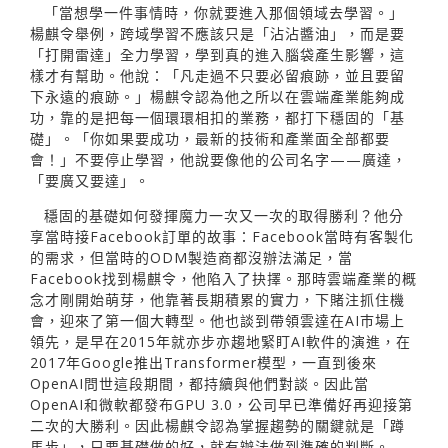
「當想學一件事情時，你就要進入那個領域去學習。」
楊麒令舉例，跨域學習不應該只是「沾沾醬油」，而是要
「打開雷達」全力學習，學到真的進入腦袋產生影響，這
樣才有幫助。他說：「凡走過不只要必留痕跡，並且要留
下永遠的痕跡。」楊麒令認為他之所以在雲端產業能夠成
功，靠的是把每一個環環相扣的業務，都打下穩固的「基
礎」。「你如果要成功，最新的技術和產業面全部都要
會！」不要停止學習，他說要像他的公司名字——廣達，
「要廣又要達」。
穩固的基礎如何發揮魔力一次又一次的取得勝利？他分
享當時接Facebook訂單的故事：Facebook當時有客製化
的需求，但當時的ODM製造商都沒辦法滿足，當
Facebook找到楊麒令，他陷入了抉擇。那時雲端產業的概
念才剛開始萌芽，他靠著長期積累的實力，下賭注抓住機
會，迎來了第一個大轉型。他也談到帶領雲達在AI巿場上
領先，是早在2015年就亦步亦趨地緊盯AI軟件的演進，在
2017年Google推出Transformer模型，一直到後來
OpenAI問世這段期間，都持續與他們對談。因此當
OpenAI和微軟都發布GPU 3.0，公司早已準備好再迎接第
二次的大勝利。因此楊麒令認為掌握趨勢的關鍵就是「蹲
馬步」，只要基礎做的好，就有辦法做到準確的判斷。