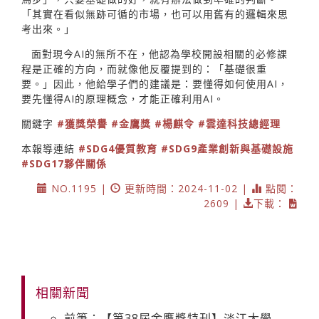
「其實在看似無跡可循的市場，也可以用舊有的邏輯來思
考出來。」
面對現今AI的無所不在，他認為學校開設相關的必修課
程是正確的方向，而就像他反覆提到的：「基礎很重
要。」因此，他給學子們的建議是：要懂得如何使用AI，
要先懂得AI的原理概念，才能正確利用AI。
關鍵字
#獲獎榮譽
#金鷹獎
#楊麒令
#雲達科技總經理
本報導連結
#SDG4優質教育
#SDG9產業創新與基礎設施
#SDG17夥伴關係
NO.1195 |
更新時間：2024-11-02 |
點閱：
2609 |
下載：
相關新聞
前筆：【第38屆金鷹獎特刊】淡江大學