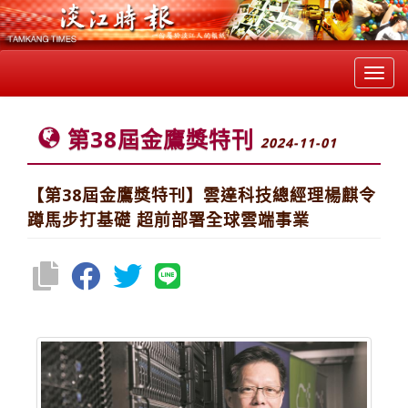
Toggl
navig
第38屆金鷹獎特刊
2024-11-01
【第38屆金鷹獎特刊】雲達科技總經理楊麒令
蹲馬步打基礎 超前部署全球雲端事業