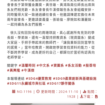
會會長于第榮獲金鷹奬。黃世雄、黃鴻珠兩位師長出席與
系友們相見歡，系友會會長牛漢傑報告系友會組織安排，
同時獲得大家一致通過續任會長。他邀請陳建宏擔任未來
兩年副會長，更邀請姜義臺、張瑜倫、廖婉如和潘麗娟，
一起持續為系友們服務。
很久沒有回到母校的周珊琪說，真心感謝所有見到的學
長姐，學弟妹，還有一直堅持把教資系（現資圖系）變成
大家庭、手把手帶起來的教師們，「讓我重新回到當學生
的感覺。」當年唸教資，開啟她學習查找資料的能力，從
不斷跨界學習，成為更好的自己，都歸功於當初有認真向
老師學習。
關鍵字
#溫馨時刻
#中文系
#資圖系
#系友活動
#殷善培
#黃興隆
#牛漢傑
本報導連結
#SDG4優質教育
#SDG9產業創新與基礎設施
#SDG11永續城市與社區
#SDG17夥伴關係
NO.1196 |
更新時間：2024-11-10 |
點閱：
1928 |
下載：