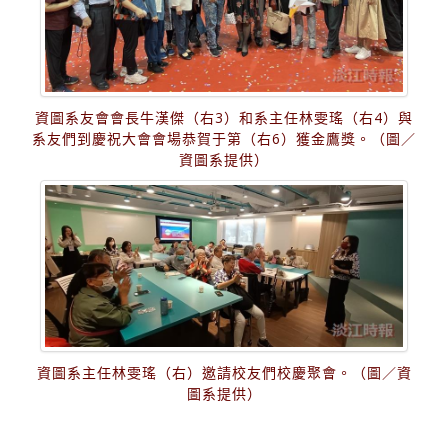
資圖系友會會長牛漢傑（右3）和系主任林雯瑤（右4）與
系友們到慶祝大會會場恭賀于第（右6）獲金鷹獎。（圖／
資圖系提供）
資圖系主任林雯瑤（右）邀請校友們校慶聚會。（圖／資
圖系提供）