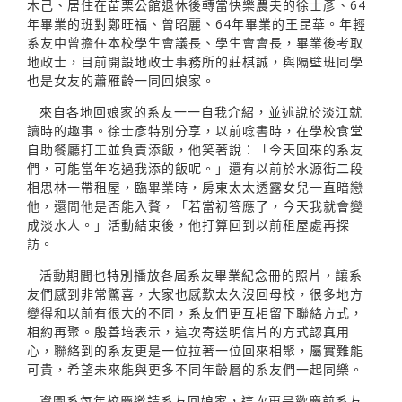
木己、居住在苗栗公館退休後轉當快樂農夫的徐士彥、64
年畢業的班對鄭旺福、曾昭麗、64年畢業的王昆華。年輕
系友中曾擔任本校學生會議長、學生會會長，畢業後考取
地政士，目前開設地政士事務所的莊棋誠，與隔壁班同學
也是女友的蕭雁齡一同回娘家。
來自各地回娘家的系友一一自我介紹，並述說於淡江就
讀時的趣事。徐士彥特別分享，以前唸書時，在學校食堂
自助餐廳打工並負責添飯，他笑著說：「今天回來的系友
們，可能當年吃過我添的飯呢。」還有以前於水源街二段
相思林一帶租屋，臨畢業時，房東太太透露女兒一直暗戀
他，還問他是否能入贅，「若當初答應了，今天我就會變
成淡水人。」活動結束後，他打算回到以前租屋處再探
訪。
活動期間也特別播放各屆系友畢業紀念冊的照片，讓系
友們感到非常驚喜，大家也感歎太久沒回母校，很多地方
變得和以前有很大的不同，系友們更互相留下聯絡方式，
相約再聚。殷善培表示，這次寄送明信片的方式認真用
心，聯絡到的系友更是一位拉著一位回來相聚，屬實難能
可貴，希望未來能與更多不同年齡層的系友們一起同樂。
資圖系每年校慶邀請系友回娘家，這次更是歡慶前系友