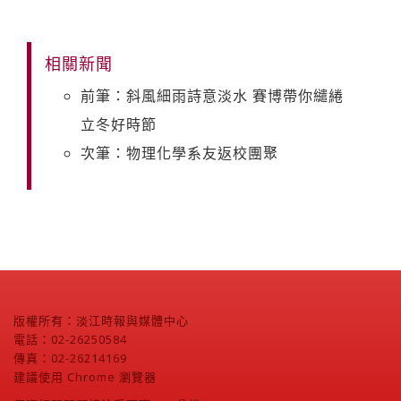
相關新聞
前筆：斜風細雨詩意淡水 賽博帶你繾綣
立冬好時節
次筆：物理化學系友返校團聚
版權所有：淡江時報與媒體中心
電話：02-26250584
傳真：02-26214169
建議使用 Chrome 瀏覽器