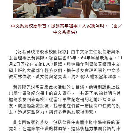
中文系友校慶聚首，提到當年趣事，大家笑呵呵。（圖／
中文系提供）
【記者吳映彤淡水校園報導】由中文系主任殷善培與系
友會理事長黃興隆，號召民國63年、64年畢業老系友，11
月2日回校在文館L307相聚，與這幾年剛畢業又續讀中文
碩士班的大學部年輕系友們、擔任系友會理監事的中文系
教師林偉淑、黃文倩與謝旻琪，約20餘人暢談當年趣事。
黃興隆先說明召集此次活動的甘苦談，他特別請系上找
出當年畢業紀念冊上的系友資料，一共寄了40餘封明信片
邀請系友回來母校，從當年畢業紀念冊的老地址探查系
友，或透過認識系友，找尋也在竹苗一帶國高中任教的系
友，透過這些努力，與許多老系友取得聯繫。
此次回娘家的系友，包括曾擔任宜蘭中道中學校長的張
寬如、在建築業任職的林順詰、退休後極力推廣台語的陳