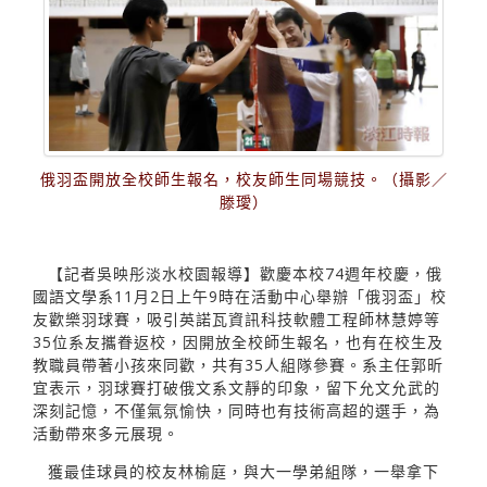
俄羽盃開放全校師生報名，校友師生同場競技。（攝影／
滕璦）
【記者吳映彤淡水校園報導】歡慶本校74週年校慶，俄
國語文學系11月2日上午9時在活動中心舉辦「俄羽盃」校
友歡樂羽球賽，吸引英諾瓦資訊科技軟體工程師林慧婷等
35位系友攜眷返校，因開放全校師生報名，也有在校生及
教職員帶著小孩來同歡，共有35人組隊參賽。系主任郭昕
宜表示，羽球賽打破俄文系文靜的印象，留下允文允武的
深刻記憶，不僅氣氛愉快，同時也有技術高超的選手，為
活動帶來多元展現。
獲最佳球員的校友林榆庭，與大一學弟組隊，一舉拿下