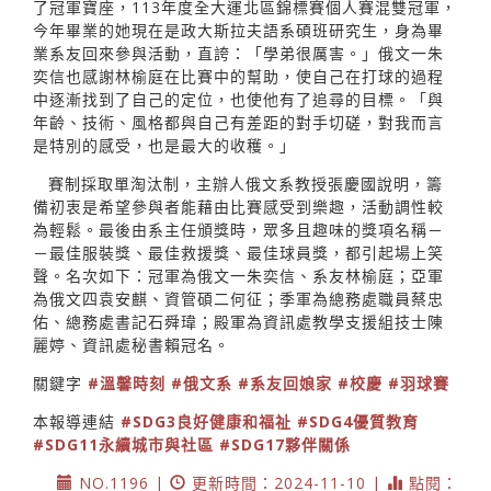
了冠軍寶座，113年度全大運北區錦標賽個人賽混雙冠軍，
今年畢業的她現在是政大斯拉夫語系碩班研究生，身為畢
業系友回來參與活動，直誇：「學弟很厲害。」俄文一朱
奕信也感謝林榆庭在比賽中的幫助，使自己在打球的過程
中逐漸找到了自己的定位，也使他有了追尋的目標。「與
年齡、技術、風格都與自己有差距的對手切磋，對我而言
是特別的感受，也是最大的收穫。」
賽制採取單淘汰制，主辦人俄文系教授張慶國說明，籌
備初衷是希望參與者能藉由比賽感受到樂趣，活動調性較
為輕鬆。最後由系主任頒獎時，眾多且趣味的獎項名稱－
－最佳服裝獎、最佳救援獎、最佳球員獎，都引起場上笑
聲。名次如下：冠軍為俄文一朱奕信、系友林榆庭；亞軍
為俄文四袁安麒、資管碩二何征；季軍為總務處職員蔡忠
佑、總務處書記石舜瑋；殿軍為資訊處教學支援組技士陳
麗婷、資訊處秘書賴冠名。
關鍵字
#溫馨時刻
#俄文系
#系友回娘家
#校慶
#羽球賽
本報導連結
#SDG3良好健康和福祉
#SDG4優質教育
#SDG11永續城市與社區
#SDG17夥伴關係
NO.1196 |
更新時間：2024-11-10 |
點閱：