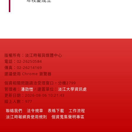
年校慶成立
版權所有：淡江時報與媒體中心
電話：02-26250584
傳真：02-26214169
建議使用 Chrome 瀏覽器
個資相關問題請洽受理窗口，分機2799
管理者：
潘劭愷
/ 建置單位：
淡江大學資訊處
更新日期：2026-08-06 10:21:43
線上人數：977
聯絡我們
法令規章
表格下載
工作流程
淡江時報網頁使用規則
個資蒐集聲明專區