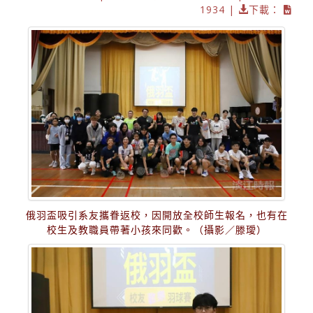
1934 |
下載：
俄羽盃吸引系友攜眷返校，因開放全校師生報名，也有在
校生及教職員帶著小孩來同歡。（攝影／滕璦）