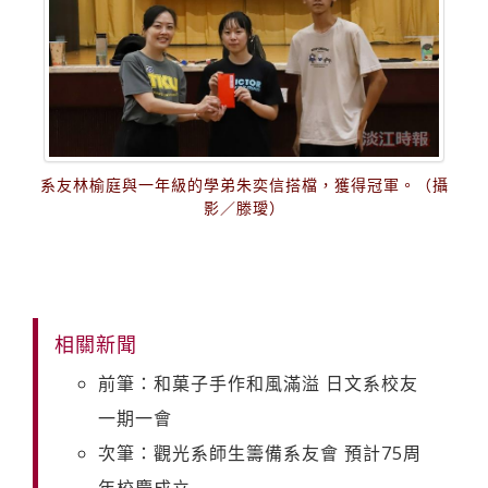
系友林榆庭與一年級的學弟朱奕信搭檔，獲得冠軍。（攝
影／滕璦）
相關新聞
前筆：和菓子手作和風滿溢 日文系校友
一期一會
次筆：觀光系師生籌備系友會 預計75周