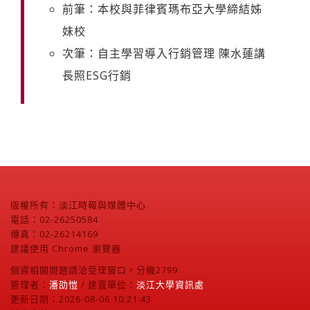
前筆：本校與菲律賓瑪布亞大學締結姊
妹校
次筆：自主學習導入行銷管理 陳水蓮講
長照ESG行銷
版權所有：淡江時報與媒體中心
電話：02-26250584
傳真：02-26214169
建議使用 Chrome 瀏覽器
個資相關問題請洽受理窗口，分機2799
管理者：
潘劭愷
/ 建置單位：
淡江大學資訊處
更新日期：2026-08-06 10:21:43