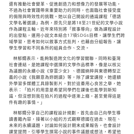
還有推動社會變革、促進創造力和想像力的發展等功能，
不過為社會實踐帶來重要助力的同時，也面臨社會接受度
的侷限與時效性的挑戰。她以自己開設的通識課程「德語
文學名著選讀」為例，原先只是將18至21世紀的文學小說
作為課程主軸，近年來特別將「敘事導向」做為課程設計
的出發點，運用小說文本結合17項SDGs目標，讓學生們跨
域學習，思考如何以敘事方式批判，也藉由分組報告，讓
學生學習和不同系所的組員合作、交流。
林郁嫺表示，能夠製造跨文化的學習關聯，同時和臺灣
社會連結，是她課程中選擇的文學作品標準，像是以核災
為議題的永續小說《穿雲少女》、德國納粹與東德轉型正
義的小說《我願意為妳朗讀》等，除了課堂講授，她還額
外學習多媒體工具錄製影片，對於這番用心良苦之舉，她
表示：「拍片的用意是希望同學們在課後也能學到新知
識，但沒想到我在拍片的過程中逐漸上癮，甚至覺得這是
件有趣的事情。」
林郁嫺分享自己的課程設計規劃，首先由自己向學生導
讀書籍內容，接著以小組的方式觀察德國在過去、現在、
未來的永續議題，討論如何設計期末成果報告，也會設計
課堂提問，引導學生撰寫小說的事件議題或想法，希望他