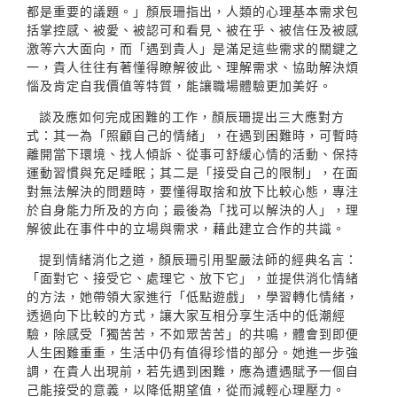
都是重要的議題。」顏辰珊指出，人類的心理基本需求包
括掌控感、被愛、被認可和看見、被在乎、被信任及被感
激等六大面向，而「遇到貴人」是滿足這些需求的關鍵之
一，貴人往往有著懂得瞭解彼此、理解需求、協助解決煩
惱及肯定自我價值等特質，能讓職場體驗更加美好。
談及應如何完成困難的工作，顏辰珊提出三大應對方
式：其一為「照顧自己的情緒」，在遇到困難時，可暫時
離開當下環境、找人傾訴、從事可舒緩心情的活動、保持
運動習慣與充足睡眠；其二是「接受自己的限制」，在面
對無法解決的問題時，要懂得取捨和放下比較心態，專注
於自身能力所及的方向；最後為「找可以解決的人」，理
解彼此在事件中的立場與需求，藉此建立合作的共識。
提到情緒消化之道，顏辰珊引用聖嚴法師的經典名言：
「面對它、接受它、處理它、放下它」，並提供消化情緒
的方法，她帶領大家進行「低點遊戲」，學習轉化情緒，
透過向下比較的方式，讓大家互相分享生活中的低潮經
驗，除感受「獨苦苦，不如眾苦苦」的共鳴，體會到即便
人生困難重重，生活中仍有值得珍惜的部分。她進一步強
調，在貴人出現前，若先遇到困難，應為遭遇賦予一個自
己能接受的意義，以降低期望值，從而減輕心理壓力。