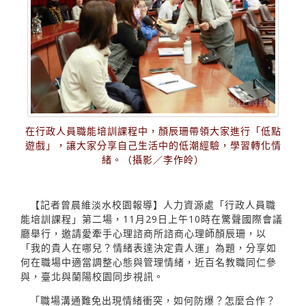
在行政人員職能培訓課程中，顏辰珊帶領大家進行「低點
遊戲」，讓大家分享自己生活中的低潮經驗，學習轉化情
緒。（攝影／李作皊）
【記者曾晨維淡水校園報導】人力資源處「行政人員職
能培訓課程」第二場，11月29日上午10時在驚聲國際會議
廳舉行，邀請愛牽手心理諮商所諮商心理師顏辰珊，以
「我的貴人在哪兒？情緒表達決定貴人運」為題，分享如
何在職場中適當調整心態與管理情緒，近百名教職同仁參
與，臺北與蘭陽校園同步視訊。
「職場溝通難免出現情緒衝突，如何防爆？怎麼合作？