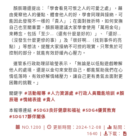
顏辰珊還提出：「學會看見可恨之人的可愛之處」，藉
由覺察他人的優點、體會他人的好，學會同理與接納，可
能因此發現不一樣的「貴人」；在面對挫折時，如何安撫
自己也至關重要，顏辰珊建議大家學會使用「萬用金句」
來轉念，包括「至少…（還有什麼是好的）」、「還好…
（沒發生什麼更慘的事）」及「很好啊…（找到事件的亮
點）」等想法，提醒大家接納不可控的現實，只聚焦於可
控制的部分，就能有效舒緩內心壓力。
運管系行政助理邱瑜瑩表示，「無論是以低點遊戲瞭解
他人的處境，還是以金句來安慰自己，都能幫助我們在心
情低落時，有效紓解情緒壓力，讓自己更有勇氣去面對更
困難的挑戰。」
關鍵字
#活動報導
#人力資源處
#行政人員職能培訓
#顏
辰珊
#情緒表達
#貴人
本報導連結
#SDG3良好健康和福祉
#SDG4優質教育
#SDG17夥伴關係
NO.1200 |
更新時間：2024-12-08 |
點閱：
1640 |
下載：