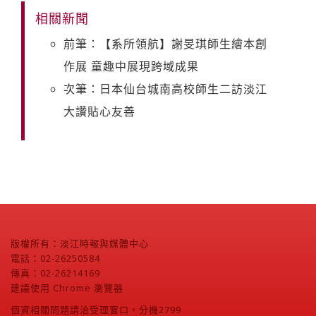
相關新聞
前筆：【系所領航】謝旻琪師生繪本創
作展 童趣中展現跨域成果
次筆：日本仙台城南高校師生二訪淡江
大讚貼心友善
版權所有：淡江時報與媒體中心
電話：02-26250584
傳真：02-26214169
建議使用 Chrome 瀏覽器
個資相關問題請洽受理窗口，分機2799