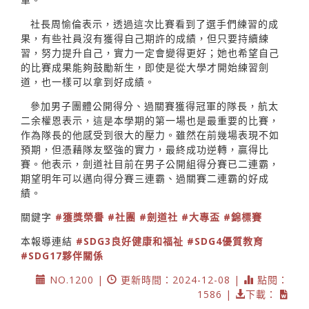
社長周愉倫表示，透過這次比賽看到了選手們練習的成
果，有些社員沒有獲得自己期許的成績，但只要持續練
習，努力提升自己，實力一定會變得更好；她也希望自己
的比賽成果能夠鼓勵新生，即使是從大學才開始練習劍
道，也一樣可以拿到好成績。
參加男子團體公開得分、過關賽獲得冠軍的隊長，航太
二余權恩表示，這是本學期的第一場也是最重要的比賽，
作為隊長的他感受到很大的壓力。雖然在前幾場表現不如
預期，但憑藉隊友堅強的實力，最終成功逆轉，贏得比
賽。他表示，劍道社目前在男子公開組得分賽已二連霸，
期望明年可以邁向得分賽三連霸、過關賽二連霸的好成
績。
關鍵字
#獲獎榮譽
#社團
#劍道社
#大專盃
#錦標賽
本報導連結
#SDG3良好健康和福祉
#SDG4優質教育
#SDG17夥伴關係
NO.1200 |
更新時間：2024-12-08 |
點閱：
1586 |
下載：