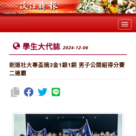
Toggl
navig
學生大代誌
2024-12-06
劍道社大專盃摘3金1銀1銅 男子公開組得分賽
二連霸