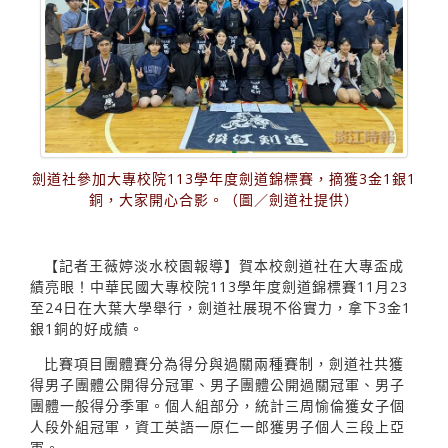
劍道社參加大專校院113學年度劍道錦標賽，摘獲3金1銀1
銅，大家開心合影。（圖／劍道社提供）
【記者王薇婷淡水校園報導】賀本校劍道社在大專盃成
績亮眼！中華民國大專校院113學年度劍道錦標賽11月23
至24日在大葉大學舉行，劍道社展現不俗實力，拿下3金1
銀1銅的好成績。
比賽項目團體賽分為得分與過關兩種賽制，劍道社共獲
得男子團體公開得分冠軍、男子團體公開過關冠軍、男子
團體一般得分季軍。個人組部分，統計三周愉倫獲女子個
人段外組冠軍，資工英語一原仁一郎獲男子個人三段上亞
軍。