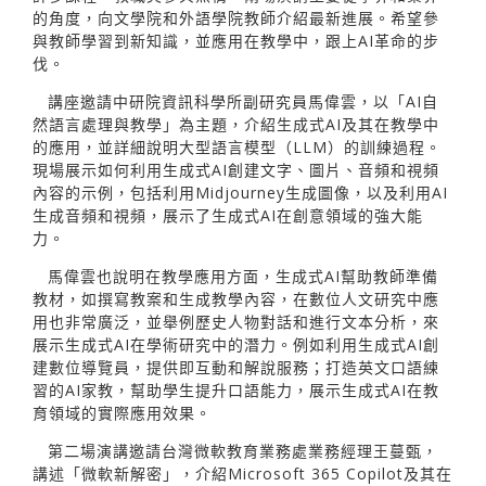
的角度，向文學院和外語學院教師介紹最新進展。希望參
與教師學習到新知識，並應用在教學中，跟上AI革命的步
伐。
講座邀請中研院資訊科學所副研究員馬偉雲，以「AI自
然語言處理與教學」為主題，介紹生成式AI及其在教學中
的應用，並詳細說明大型語言模型（LLM）的訓練過程。
現場展示如何利用生成式AI創建文字、圖片、音頻和視頻
內容的示例，包括利用Midjourney生成圖像，以及利用AI
生成音頻和視頻，展示了生成式AI在創意領域的強大能
力。
馬偉雲也說明在教學應用方面，生成式AI幫助教師準備
教材，如撰寫教案和生成教學內容，在數位人文研究中應
用也非常廣泛，並舉例歷史人物對話和進行文本分析，來
展示生成式AI在學術研究中的潛力。例如利用生成式AI創
建數位導覽員，提供即互動和解說服務；打造英文口語練
習的AI家教，幫助學生提升口語能力，展示生成式AI在教
育領域的實際應用效果。
第二場演講邀請台灣微軟教育業務處業務經理王蔓甄，
講述「微軟新解密」，介紹Microsoft 365 Copilot及其在