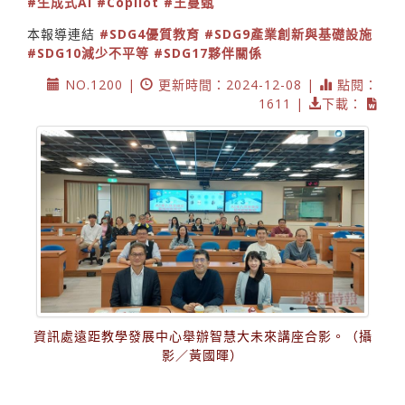
#生成式AI
#Copilot
#王蔓甄
本報導連結
#SDG4優質教育
#SDG9產業創新與基礎設施
#SDG10減少不平等
#SDG17夥伴關係
NO.1200 |
更新時間：2024-12-08 |
點閱：
1611 |
下載：
資訊處遠距教學發展中心舉辦智慧大未來講座合影。（攝
影／黃國暉）