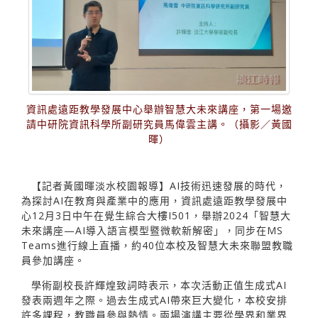
資訊處遠距教學發展中心舉辦智慧大未來講座，第一場邀
請中研院資訊科學所副研究員馬偉雲主講。（攝影／黃國
暉）
【記者黃國暉淡水校園報導】AI技術迅速發展的時代，
為探討AI在教育與產業中的應用，資訊處遠距教學發展中
心12月3日中午在覺生綜合大樓I501，舉辦2024「智慧大
未來講座—AI導入語言模型暨微軟新解密」，同步在MS
Teams進行線上直播，約40位本校及智慧大未來聯盟教職
員參加講座。
學術副校長許輝煌致詞時表示，本次活動正值生成式AI
發表兩週年之際。過去生成式AI帶來巨大變化，本校安排
許多課程，教職員參與熱情。兩場演講主要從學界和業界