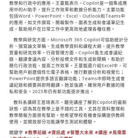
教學和行政中的應用。王蔓甄表示，Copilot是一個集成應
用中的AI助手，提升工作效率和數據分析能力。主要功能
包括Word、PowerPoint、Excel、Outlook和Teams中
的應用，如文件撰寫、簡報製作、圖表生成和會議筆記生
成，幫助用戶在日常工作中更高效地處理各種任務。
教學與研究方面，Microsoft 365 Copilot可協助統計分
析、撰寫論文草稿、生成教學資料和課程大綱，提升教學
質量和研究效率。行政管理方面，Copilot能生成會議紀
錄、翻譯會議內容、分析投標文件和生成新聞稿，有助於
簡化行政流程，提高工作效率。王蔓甄還介紹Excel中，可
幫助用戶創建個性化電子表格，進行數據分析和視覺化；
PowerPoint提供多語言翻譯功能；Teams中即時生成會
議紀錄和摘要與即時翻譯。她並強調，確保用戶數據的隱
私和安全。2025年仍有新功能逐步推出。
教科系講師王恩琦表示，聽完講座了解到Copilot的最新
狀態，認為其在教學上是不錯的工具，尤其在資料整理和
教學簡報方面很有幫助。他希望學校有機會採購提供教師
使用，並開放部分功能讓學生測試和體驗。
關鍵字
#教學前線
#資訊處
#智慧大未來
#講座
#馬偉雲