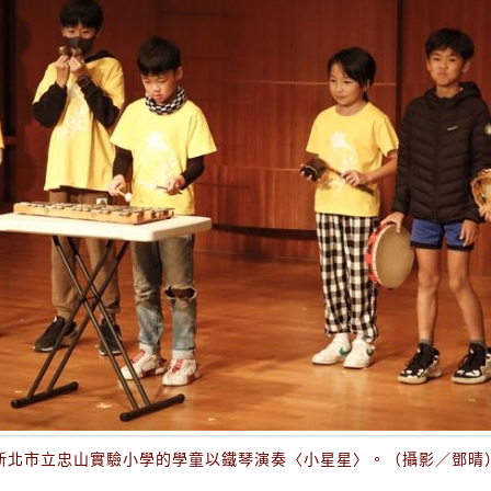
新北市立忠山實驗小學的學童以鐵琴演奏〈小星星〉。（攝影／鄧晴