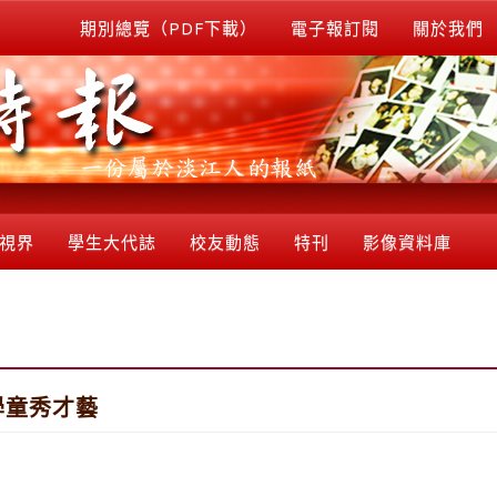
期別總覽（PDF下載）
電子報訂閱
關於我們
視界
學生大代誌
校友動態
特刊
影像資料庫
學童秀才藝