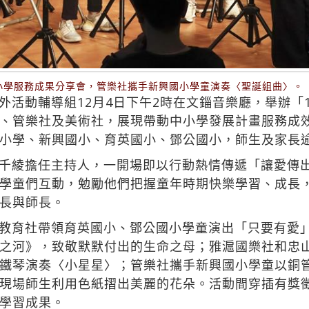
中小學服務成果分享會，管樂社攜手新興國小學童演奏〈聖誕組曲〉。
外活動輔導組12月4日下午2時在文錙音樂廳，舉辦「
、管樂社及美術社，展現帶動中小學發展計畫服務成
小學、新興國小、育英國小、鄧公國小，師生及家長逾
千綾擔任主持人，一開場即以行動熱情傳遞「讓愛傳
學童們互動，勉勵他們把握童年時期快樂學習、成長
長與師長。
教育社帶領育英國小、鄧公國小學童演出「只要有愛
之河》，致敬默默付出的生命之母；雅滬國樂社和忠
鐵琴演奏〈小星星〉；管樂社攜手新興國小學童以銅
現場師生利用色紙摺出美麗的花朵。活動間穿插有獎
學習成果。