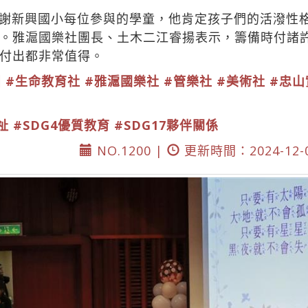
謝新興國小每位參與的學童，他肯定孩子們的活潑性
。雅滬國樂社團長、土木二江睿揚表示，籌備時付諸
付出都非常值得。
團
#生命教育社
#雅滬國樂社
#管樂社
#美術社
#忠山
祉
#SDG4優質教育
#SDG17夥伴關係
NO.1200 |
更新時間：2024-12-