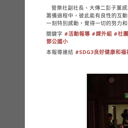
管樂社副社長、大傳二彭子薰感
籌備過程中，彼此能有良性的互動
一刻特別感動，覺得一切的努力和
關鍵字
#活動報導
#課外組
#社
鄧公國小
本報導連結
#SDG3良好健康和福