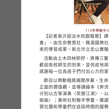
113年帶動
【記者吳沂諠淡水校園報導】課
會」，由生命教育社、雅滬國樂社
來的學習成果。新北市立忠山實驗
活動由土木四林姸妤、資傳三董
歡迎各校師生的到來，並俏皮地與
感謝每一位為孩子們付出心力的家
節目以帶動唱跳揭開序幕，生命
正面的價值觀，並導讀繪本《奔流
分別以古箏演奏〈笑傲江湖〉、以
組曲〉；美術社則聯手學童，邀請
賞社團和學童們在這段時間的服務