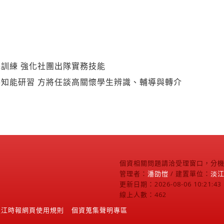
訓練 強化社團出隊實務技能
知能研習 方將任談高關懷學生辨識、輔導與轉介
個資相關問題請洽受理窗口，分機2
管理者：
潘劭愷
/ 建置單位：
淡
更新日期：2026-08-06 10:21:43
線上人數：462
淡江時報網頁使用規則
個資蒐集聲明專區