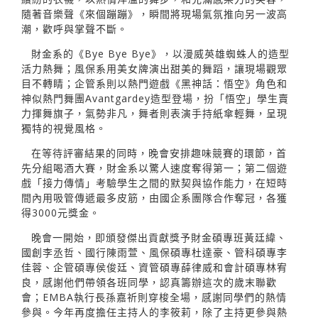
隨著音樂聲《來個蹦蹦》，瞬間將現場氣氛推向另一波高
潮，歡呼與掌聲不斷。
財金系的《Bye Bye Bye》，以漫威英雄蜘蛛人的造型
活力熱舞；風保系用美女牌演出甜美的舞蹈，讓現場觀眾
目不轉睛；企管系則以熱門遊戲《黑神話：悟空》角色和
神似熱門舞團Avantgardey造型登場，扮「悟空」學生賣
力揮舞旗子，氣勢非凡，舞者則表演手持紙傘輕舞，呈現
獨特的視覺風格。
在等待評審結果的同時，晚會安排趣味競賽的環節，首
先分組喝酒大賽，財金系以驚人速度奪得第一；第二個遊
戲「接力傳情」考驗學生之間的默契與協作能力，在短時
間內用吸管傳遞最多皮筋，由國企系團隊合作奪冠，各獲
得3000元獎金。
晚會一開始，即頒發傑出貢獻獎予財金碩專班黃廷緯、
國創李丞哲、國行陳雨萱、風保碩專杜達豪、管科碩專李
佳蓉、企管碩專侯俊廷、資管碩專薛律威和會計碩專林宥
良，感謝他們帶領各班同學，認真籌辦這次的歲末聯歡
會；EMBA執行長孫嘉祈則穿梭全場，感謝同學們的熱情
參與。今年再度擔任主持人的李筱莉，除了主持更參與熱