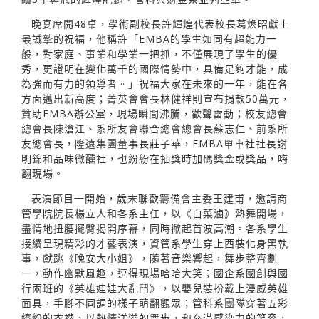
晚宴席開48桌，學術副校長許輝煌代表校長葛煥昭獻上
最誠摯的祝福，他稱許「EMBA的學生如同有超能力一
般，對家庭、事業和學業一把抓，不僅展現了學生的優
秀，更證明在變化萬千的國際情勢中，具備足夠才能，成
為強而有力的領導者。」祝福大家在未來的一年，能在各
方面邁出新高度；菁英會會長林健祥則宣布捐款50萬元，
贊助EMBA辦公室，現場瞬間沸騰，歡聲雷動；校友總會
總會長陳滄江、系所友會聯合總會總會長蘇志仁、前系所
友總會長，隆遠集團董事長莊子華，EMBA單車社社長謝
明錦和品味微醺社，也紛紛在抽獎時加碼獎金或獎品，嗨
翻現場。
表演節目一開始，歲末聯歡籌備會主委王建甫，邀請商
管學院院長楊立人和各系主任，以《白菜滷》熱舞開場，
盡情地扭腰擺臀揭開序幕，同時掀起首波高潮。各系學生
接續呈現精彩的才藝表演，資管系學生穿上西裝化身黑執
事，獻跳《晚安大小姐》，隨著音樂響起，舞步整齊劃
一，動作幽默風趣，逗得現場哈哈大笑；國企系國創與國
行兩班的《英雄娃娃大亂鬥》，以嬰兒裝扮戴上漫威英雄
面具，手腳不同調的樣子萌翻觀眾；管科系團隊穿著五彩
繽紛的衣襪，以熱情洋溢的舞步，和充滿感染力的笑容，