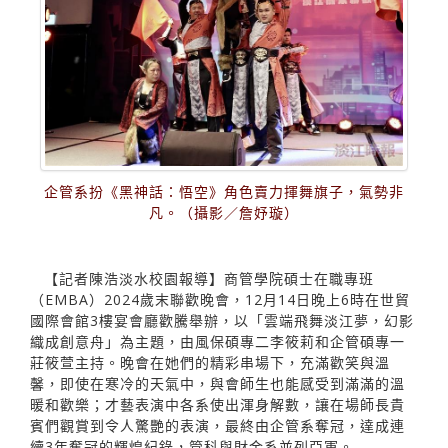
企管系扮《黑神話：悟空》角色賣力揮舞旗子，氣勢非
凡。（攝影／詹妤璇）
【記者陳浩淡水校園報導】商管學院碩士在職專班
（EMBA）2024歲末聯歡晚會，12月14日晚上6時在世貿
國際會館3樓宴會廳歡騰舉辦，以「雲端飛舞淡江夢，幻影
織成創意舟」為主題，由風保碩專二李筱莉和企管碩專一
莊筱萱主持。晚會在她們的精彩串場下，充滿歡笑與溫
馨，即使在寒冷的天氣中，與會師生也能感受到滿滿的溫
暖和歡樂；才藝表演中各系使出渾身解數，讓在場師長貴
賓們觀賞到令人驚艷的表演，最終由企管系奪冠，達成連
續3年奪冠的輝煌紀錄，管科與財金系並列亞軍。