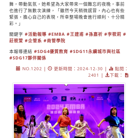
舞，帶動氣氛，她希望為大家帶來一個難忘的夜晚，事前
也進行了無數次演練，「雖然今天稍微感冒，內心也有些
緊張，擔心自己的表現，所幸整場晚會進行順利、十分精
彩。」
關鍵字
#活動報導
#EMBA
#王建甫
#孫嘉祈
#李筱莉
#
莊筱萱
#企管系
#商管學院
本報導連結
#SDG4優質教育
#SDG11永續城市與社區
#SDG17夥伴關係
NO.1202 |
更新時間：2024-12-30 |
點閱：
2401 |
下載：