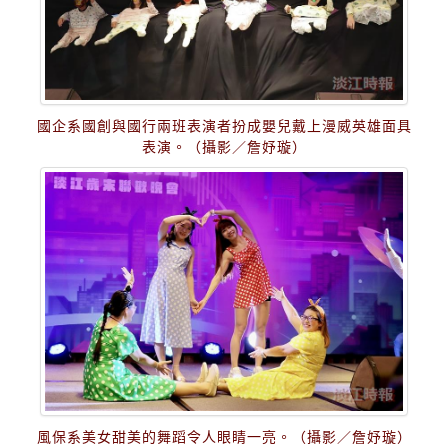
國企系國創與國行兩班表演者扮成嬰兒戴上漫威英雄面具
表演。（攝影／詹妤璇）
風保系美女甜美的舞蹈令人眼睛一亮。（攝影／詹妤璇）