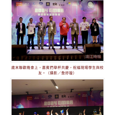
歲末聯歡晚會上，嘉賓們舉杯共慶，祝福現場學生與校
友。（攝影／詹妤璇）