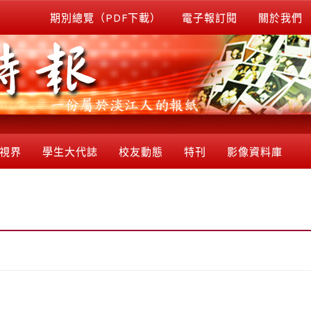
期別總覽（PDF下載）
電子報訂閱
關於我們
視界
學生大代誌
校友動態
特刊
影像資料庫