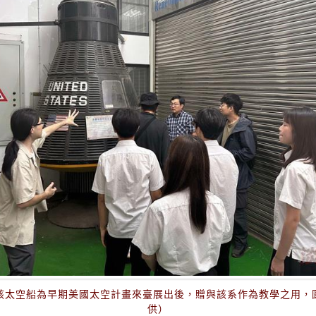
該太空船為早期美國太空計畫來臺展出後，贈與該系作為教學之用，
供）