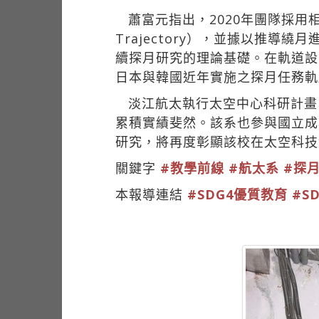
蕭富元指出，2020年團隊採用相位迴圈
Trajectory），並據以推導繞月進入
續探月研究的理論基礎。在軌道設
日本與韓國近年實施之探月任務軌
淡江航太執行太空中心科研計畫
累積實績斐然。該系也參與國立成
研究，將再度彰顯該校在太空科技
關鍵字
#教學前線
#航太系
#探
本報導連結
#SDG4優質教育
#S