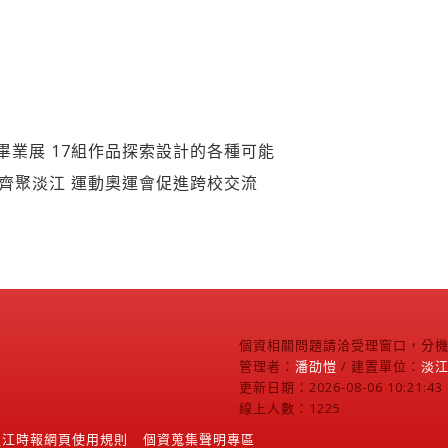
畢業展 17組作品探索設計的各種可能
生齊聚淡江 運動奧運會促進跨校交流
個資相關問題請洽受理窗口，分機2
管理者：
潘劭愷
/ 建置單位：
淡
更新日期：2026-08-06 10:21:43
線上人數：1225
淡江時報網頁使用規則
個資蒐集聲明專區