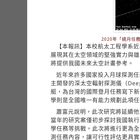
2020年「繞月
【本報訊】本校航太工程學系近
展現其在太空領域的堅強實力與雄
將提供我國未來太空計畫參考。
近年來許多國家投入月球探測任
主開發的深太空輻射探測儀（Deep Spa
艇，為台灣的國際登月任務寫下新
學則是全國唯一有能力規劃此項任
蕭富元說明，此次研究將延續他
當年的研究案僅初步探討我國執行
學任務等挑戰。此次將進行更為全
測任務內容，讓可行性評估更具實