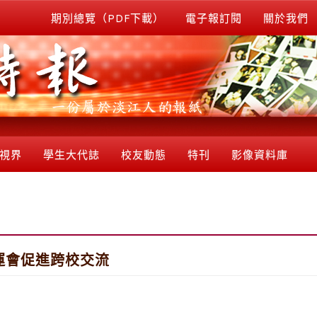
期別總覽（PDF下載）
電子報訂閱
關於我們
視界
學生大代誌
校友動態
特刊
影像資料庫
奧運會促進跨校交流