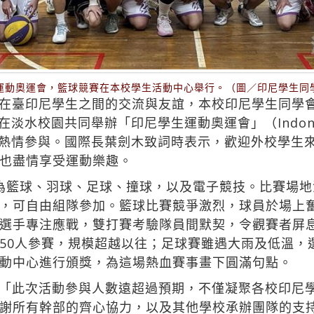
運動奧運會，籃球競賽在本校學生活動中心舉行。（圖／印尼學生同
在臺印尼學生之間的交流與友誼，本校印尼學生同學
水校園共同舉辦「印尼學生運動奧運會」（Indonesian
學生熱情參與。國際長葉劍木致詞時表示，歡迎外校學生
也盡情享受運動樂趣。
為籃球、羽球、足球、撞球，以及電子競技。比賽場
，可自由組隊參加。籃球比賽競爭激烈，球員於場上
選手專注應戰，雙打賽考驗隊員間默契，令觀賽者屏
50人參賽，規模超越以往；足球賽雖遇大雨及低溫，
動中心進行頒獎，為這場熱血賽事畫下圓滿句點。
「此次活動參與人數遠超過預期，不僅凝聚各校印尼
謝所有幹部的齊心協力，以及其他學校承辦團隊的支