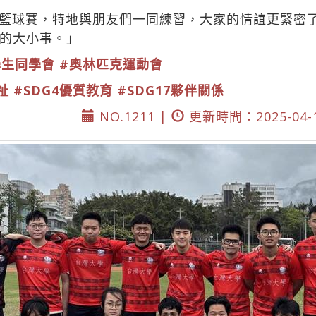
籃球賽，特地與朋友們一同練習，大家的情誼更緊密
的大小事。」
學生同學會
#奧林匹克運動會
祉
#SDG4優質教育
#SDG17夥伴關係
NO.1211 |
更新時間：2025-04-