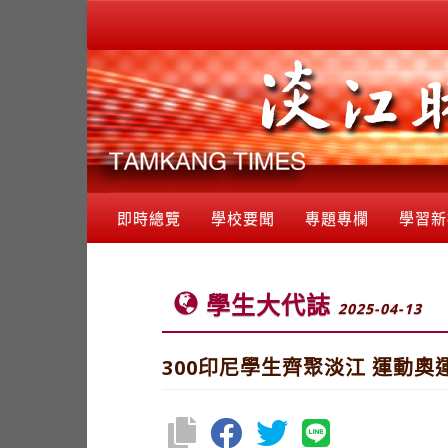
即時總覽
學校要聞
專題專欄
學習新
學生大代誌
2025-04-13
300印尼學生齊聚淡江 運動