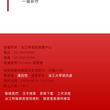
一展新作
版權所有：淡江時報與媒體中心
電話：02-26250584
傳真：02-26214169
建議使用 Chrome 瀏覽器
個資相關問題請洽受理窗口，分機2799
管理者：
潘劭愷
/ 建置單位：
淡江大學資訊處
更新日期：2026-08-06 10:21:43
線上人數：1811
聯絡我們
法令規章
表格下載
工作流程
淡江時報網頁使用規則
個資蒐集聲明專區