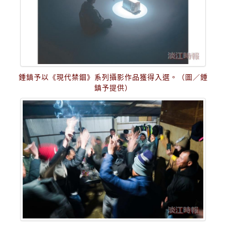
鍾鎮予以《現代禁錮》系列攝影作品獲得入選。（圖／鍾
鎮予提供）