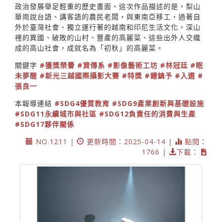
政治發展舉足輕重的歷史畫面，這次作品描述的是，梨山
華崗說台語、講客語的農民老闆，與東南亞移工，過著自
外於臺灣社會、獨立運行著的越南和印尼生活文化，深山
裡的異國、破敗的山村、豐產的高麗菜、這些出外人交織
成的高山社會，成就名為「初秋」的高麗菜。
關鍵字
#獲獎榮譽
#資傳系
#影像藝術工坊
#林冠廷
#眠
未夢醒
#新光三越國際攝影大賽
#特獎
#鍾鎮予
#入選
#
張良一
本報導連結
#SDG4優質教育
#SDG9產業創新與基礎設施
#SDG11永續城市與社區
#SDG12負責任的消費與生產
#SDG17夥伴關係
NO.1211 |
更新時間：2025-04-14 |
點閱：
1766 |
下載：