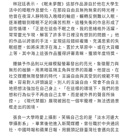
林冠廷表示，《眠未夢醒》這部作品源自於他在大學生
活中的睡眠作息變化，在那段自由且無拘無束的時光裡，
他曾在夜深人靜時陷入晚睡的輪迴，輾轉反側難以入眠，
逐漸體驗到睡眠不足的痛苦煎熬。這種失衡的作息形成了
惡性循環，「正是在這些不眠之夜，我的思緒格外活躍，
常常靈光乍現，解答了許多平日裡沒有想到的問題。」他
的作品以誇張的手法，呈現這段錯綜複雜、充滿思索的失
眠經歷，如將床漂浮在海上、置於大草原中、或在大貨櫃
上等，其中海上這張作品獲得評審青睞，獲頒年度特獎。
鍾鎮予作品則以光線模擬螢幕發出的亮光，象徵壓力與
無形的枷鎖，用黑暗區隔主角與世界的距離。他提出，在
社交媒體無限發酵的時代，言論自由與其受到的規範不明
確，容易對人評頭論足，別人的言論自由，常會不由自主
地把想法強加在自己身上。「在這樣的環境下，我們的思
想和行為似乎不再由自己主宰，而是被外界的聲音所操
控。」《現代禁錮》展現被困在一個牢籠裡，無法透過景
框走出的困境。
張良一大學時愛上攝影，笑稱自己念的是「淡水河邊大
學攝影系」，畢業後他進入新聞媒體，曾任職於中央通訊
社、中國時報和蘋果日報，用鏡頭記錄臺灣社會邁向民主