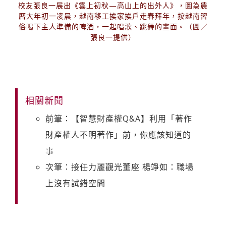
校友張良一展出《雲上初秋—高山上的出外人》，圖為農
曆大年初一凌晨，越南移工挨家挨戶走春拜年，按越南習
俗喝下主人準備的啤酒，一起唱歌、跳舞的畫面。（圖／
張良一提供）
相關新聞
前筆：【智慧財產權Q&A】利用「著作
財產權人不明著作」前，你應該知道的
事
次筆：接任力麗觀光董座 楊竫如：職場
上沒有試錯空間