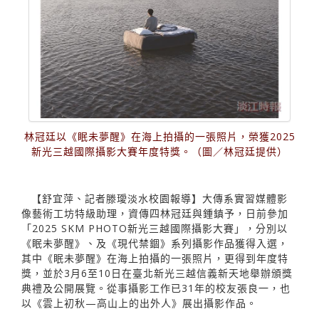
林冠廷以《眠未夢醒》在海上拍攝的一張照片，榮獲2025
新光三越國際攝影大賽年度特獎。（圖／林冠廷提供）
【舒宜萍、記者滕璦淡水校園報導】大傳系實習媒體影
像藝術工坊特級助理，資傳四林冠廷與鍾鎮予，日前參加
「2025 SKM PHOTO新光三越國際攝影大賽」，分別以
《眠未夢醒》、及《現代禁錮》系列攝影作品獲得入選，
其中《眠未夢醒》在海上拍攝的一張照片，更得到年度特
獎，並於3月6至10日在臺北新光三越信義新天地舉辦頒獎
典禮及公開展覽。從事攝影工作已31年的校友張良一，也
以《雲上初秋—高山上的出外人》展出攝影作品。