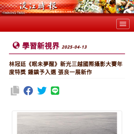
Toggl
navig
學習新視界
2025-04-13
林冠廷《眠未夢醒》新光三越國際攝影大賽年
度特獎 鍾鎮予入選 張良一展新作