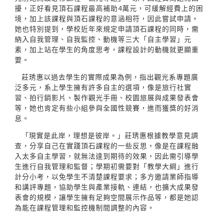
擾，正好看見頂石課程最高補助4萬元，可緩解經費上的困
境，加上該課程與頂石課程的意涵相符，因此嘗試申請。
她也特別提到，學校近年來規定申請頂石課程的同時，需
納入自我管理、自我監控、動機等三大「自主學習」元
素，加上站在學生的角度思考，課程設計的動機就更顯重
要。
莊琇惠以過去學生的實際成果為例，指出觀光系專題廣
泛多元，系上學生擁有許多自主的選項，像是旅行社實
習、拍行銷影片、製作觀光手冊、校園旅展與成果發表會
等，她也肯定有些小組參與全國性競賽，進而獲獎的好消
息。
「現實是此岸，理想是彼岸。」莊琇惠根據教學意見調
查，分享自己在實踐頂石課程的一些反思，像是在課程融
入太多自主學習，就無法達到期待的效果，因此需引導學
生進行自我管理和監督；學期初需要對「教學大綱」進行
計分小考，以免學生不清楚課程要求；多方邀請業師指導
和講評專題，協助學生與產業接軌、連結，也擴大成果發
表會的規模，讓學生擁有足夠空間展示作品等，都是她認
為能在課程管理和監控機制間調整的內容。