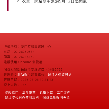
次筆：網路期中退選5月12日起開放
版權所有：淡江時報與媒體中心
電話：02-26250584
傳真：02-26214169
建議使用 Chrome 瀏覽器
個資相關問題請洽受理窗口，分機2799
管理者：
潘劭愷
/ 建置單位：
淡江大學資訊處
更新日期：2026-08-06 10:21:43
線上人數：946
聯絡我們
法令規章
表格下載
工作流程
淡江時報網頁使用規則
個資蒐集聲明專區