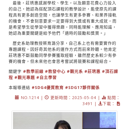
最後，莊琇惠感謝學校、學生，以及願意花費心力投入
的自己，她認為搭配頂石課程的教學設計，能使原先的課
程具有更多創造空間，也讓學生有更多參賽、和業界接軌
的機會，不會刻意要求一定要得到大獎或有重大成就，而
是希望學生從學習中獲得樂趣，同時能理解、應用知識，
她認為重要關鍵是給予他們「適時的鼓勵和獎賞。」
歷史系助理教授蔡育潞分享，自己系上也有需要實作的
專題課程，因好奇其他系的運作方式而前來聆聽。他肯定
莊琇惠不斷鼓勵同學參賽獲取經驗，雖然歷史系較少有參
賽的機會，但未來他也會思考嘗試將競賽和課程結合。
關鍵字
#教學前線
#教發中心
#觀光系
#莊琇惠
#頂石課
程
#觀光專題
#自主學習
本報導連結
#SDG4優質教育
#SDG17夥伴關係
NO.1214 |
更新時間：2025-05-04 |
點閱：
3491 |
下載：