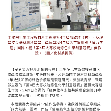
工學院化學工程與材料工程學系4年級陳欣雅（右），及理
學院尖端材料科學學士學位學程4年級張芷寧組成「膜力無
邊」團隊，獲「第4屆大專校院綠色化學創意競賽」佳作
獎。（圖／化材系提供）
【記者吳沂諠淡水校園報導】工學院化材系教授賴偉淇
跨學院指導該系4年級陳欣雅，及理學院尖端材料科學學程
4年級張芷寧的綠色永續溶劑製程研究，參加教育部、環境
部主辦的「第4屆大專校院綠色化學創意競賽」獲得大專組
佳作獎。5月9日舉辦的「綠色化學永續共榮聯合頒獎典禮
暨成果發表會」上領取佳作獎項。
本屆競賽大專組共62組作品參賽，陳欣雅與張芷寧組成
「膜力無邊」團隊，作品「使用綠色永續溶劑製程製備多