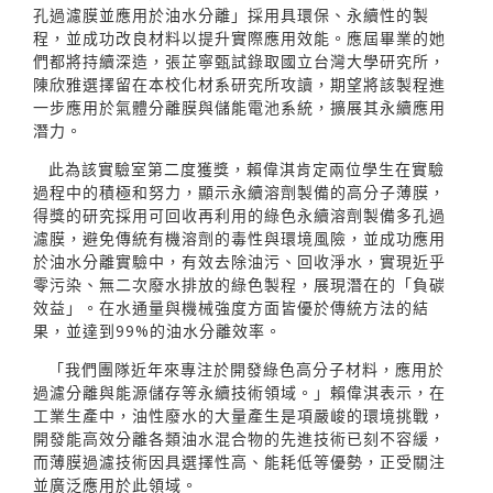
孔過濾膜並應用於油水分離」採用具環保、永續性的製
程，並成功改良材料以提升實際應用效能。應屆畢業的她
們都將持續深造，張芷寧甄試錄取國立台灣大學研究所，
陳欣雅選擇留在本校化材系研究所攻讀，期望將該製程進
一步應用於氣體分離膜與儲能電池系統，擴展其永續應用
潛力。
此為該實驗室第二度獲獎，賴偉淇肯定兩位學生在實驗
過程中的積極和努力，顯示永續溶劑製備的高分子薄膜，
得獎的研究採用可回收再利用的綠色永續溶劑製備多孔過
濾膜，避免傳統有機溶劑的毒性與環境風險，並成功應用
於油水分離實驗中，有效去除油污、回收淨水，實現近乎
零污染、無二次廢水排放的綠色製程，展現潛在的「負碳
效益」。在水通量與機械強度方面皆優於傳統方法的結
果，並達到99%的油水分離效率。
「我們團隊近年來專注於開發綠色高分子材料，應用於
過濾分離與能源儲存等永續技術領域。」賴偉淇表示，在
工業生產中，油性廢水的大量產生是項嚴峻的環境挑戰，
開發能高效分離各類油水混合物的先進技術已刻不容緩，
而薄膜過濾技術因具選擇性高、能耗低等優勢，正受關注
並廣泛應用於此領域。