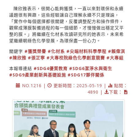
陳欣雅表示，很開心能夠獲獎，一直以來對環保和永續
議題很有興趣，這些經驗讓自己理解永續不只是理論，
「實作中每個選擇都很關鍵，反覆調整配方和操作條件，
觀察成薄膜製備過程的每一個細節，才慢慢做出穩定又平
整的膜。」將繼續在化材系攻讀研究所的她表示，未來希
望繼續朝綠色化學發展，為環保盡一份心力。
關鍵字
#獲獎榮譽
#化材系
#尖端材料科學學程
#賴偉淇
#陳欣雅
#張芷寧
#大專校院綠色化學創意競賽
#大專組
本報導連結
#SDG4優質教育
#SDG6潔淨水與衛生
#SDG9產業創新與基礎設施
#SDG17夥伴關係
NO.1216 |
更新時間：2025-05-19 |
點閱：
4890 |
下載：