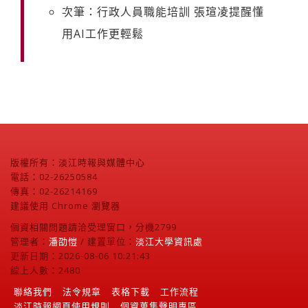
次筆：行政人員職能培訓 張瑄凌提醒懂
用AI工作更輕鬆
版權所有：淡江時報與媒體中心
電話：02-26250584
傳真：02-26214169
建議使用 Chrome 瀏覽器
個資相關問題請洽受理窗口，分機2799
管理者：
潘劭愷
/ 建置單位：
淡江大學資訊處
更新日期：2026-08-06 10:21:43
線上人數：2480
聯絡我們
法令規章
表格下載
工作流程
淡江時報網頁使用規則
個資蒐集聲明專區